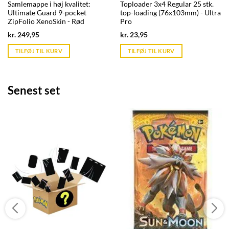
Samlemappe i høj kvalitet:
Toploader 3x4 Regular 25 stk.
Ultimate Guard 9-pocket
top-loading (76x103mm) - Ultra
ZipFolio XenoSkin - Rød
Pro
Current
Current
kr.
249,95
kr.
23,95
price
price
is:
is:
TILFØJ TIL KURV
TILFØJ TIL KURV
kr. 39,95.
kr. 39,95.
Senest set