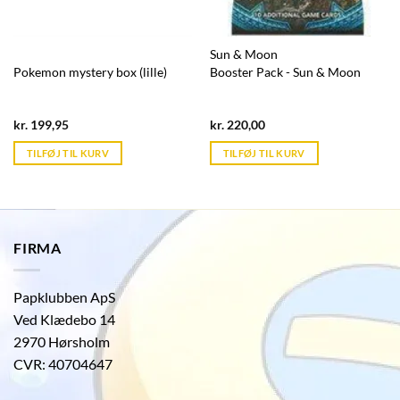
Sun & Moon
Pokemon mystery box (lille)
Booster Pack - Sun & Moon
Current
Current
kr.
199,95
kr.
220,00
price
price
is:
is:
TILFØJ TIL KURV
TILFØJ TIL KURV
kr. 39,95.
kr. 39,95.
FIRMA
Papklubben ApS
Ved Klædebo 14
2970 Hørsholm
CVR: 40704647