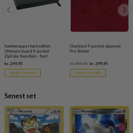
Samlemappe i høj kvalitet:
Charizard 9-pocket zippered
Ultimate Guard 9-pocket
Pro-Binder
ZipFolio XenoSkin - Sort
Current
Original
Current
kr.
249,95
kr.
399,95
kr.
299,95
price
price
price
is:
was:
is:
TILFØJ TIL KURV
TILFØJ TIL KURV
kr. 39,95.
kr. 399,95.
kr. 39,95.
Senest set