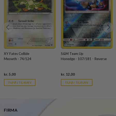
XY Fates Collide
S&M Team Up
Meowth - 74/124
Honedge - 107/181 - Reverse
Current
Current
kr.
5,00
kr.
12,00
price
price
is:
is:
TILFØJ TIL KURV
TILFØJ TIL KURV
kr. 39,95.
kr. 39,95.
FIRMA