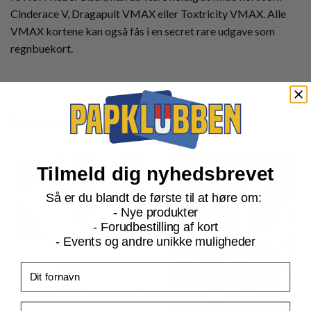
Cinderace V, Dragapult VMAX eller Toxtricity VMAX. Alle
VMAX kortene kan også fås i en secret rare udgave som
regnbuekort.
Relaterede produkter
Tilmeld dig nyhedsbrevet
Så er du blandt de første til at høre om:
- Nye produkter
- Forudbestilling af kort
- Events og andre unikke muligheder
Fornavn
Email