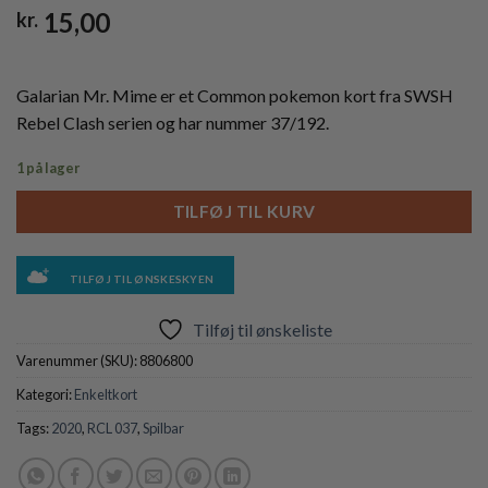
15,00
kr.
Galarian Mr. Mime er et Common pokemon kort fra SWSH
Rebel Clash serien og har nummer 37/192.
1 på lager
TILFØJ TIL KURV
TILFØJ TIL ØNSKESKYEN
Tilføj til ønskeliste
Varenummer (SKU):
8806800
Kategori:
Enkeltkort
Tags:
2020
,
RCL 037
,
Spilbar