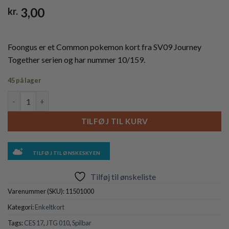
3,00
kr.
Foongus er et Common pokemon kort fra SV09 Journey
Together serien og har nummer 10/159.
45 på lager
Foongus - 010/159 antal
TILFØJ TIL KURV
TILFØJ TIL ØNSKESKYEN
Tilføj til ønskeliste
Varenummer (SKU):
11501000
Kategori:
Enkeltkort
Tags:
CES 17
,
JTG 010
,
Spilbar