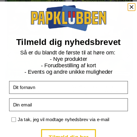
Tilmeld dig nyhedsbrevet
Så er du blandt de første til at høre om:
- Nye produkter
- Forudbestilling af kort
- Events og andre unikke muligheder
Fornavn
SV09 Journey Together
SV09 Journey Together
Foongus - 010/159 - Reverse
Amoonguss ex - 011/159
Email
Current
Current
kr.
6,00
kr.
40,00
price
price
is:
is:
Samtykke
Ja tak, jeg vil modtage nyhedsbrev via e-mail
TILFØJ TIL KURV
TILFØJ TIL KURV
kr. 39,95.
kr. 39,95.