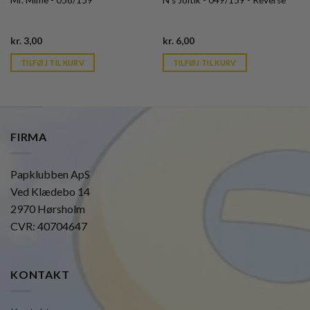
Mr. Mime - 058/159
N's Joltik - 049/159 - Reverse
Current
Current
kr.
3,00
kr.
6,00
price
price
is:
is:
TILFØJ TIL KURV
TILFØJ TIL KURV
kr. 39,95.
kr. 39,95.
FIRMA
Papklubben ApS
Ved Klædebo 14
2970 Hørsholm
CVR: 40704647
KONTAKT