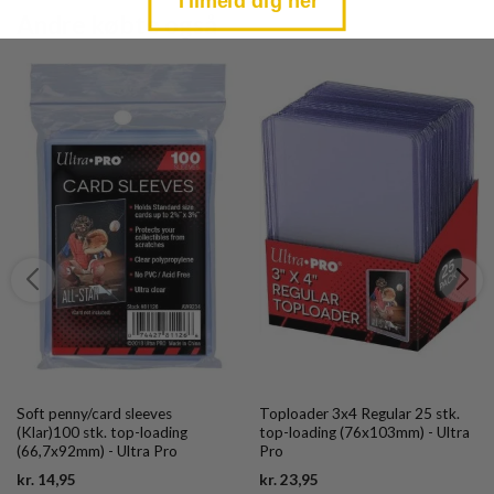
Tilmeld dig her
Andre købte også
Soft penny/card sleeves
Toploader 3x4 Regular 25 stk.
(Klar)100 stk. top-loading
top-loading (76x103mm) - Ultra
(66,7x92mm) - Ultra Pro
Pro
Current
Current
kr.
14,95
kr.
23,95
price
price