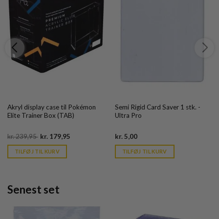
Akryl display case til Pokémon
Semi Rigid Card Saver 1 stk. -
Elite Trainer Box (TAB)
Ultra Pro
Original
Current
Current
kr.
239,95
kr.
179,95
kr.
5,00
price
price
price
was:
is:
is:
TILFØJ TIL KURV
TILFØJ TIL KURV
kr. 239,95.
kr. 39,95.
kr. 39,95.
Senest set