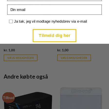
Email
Samtykke
Ja tak, jeg vil modtage nyhedsbrev via e-mail
EX Power Keepers
EX Power Keepers
Tilmeld dig her
Warp Energy - 91/108
Wynaut - 70/108
Current
Current
kr.
1,00
kr.
1,00
price
price
is:
is:
VÆLG MULIGHEDER
VÆLG MULIGHEDER
kr. 39,95.
kr. 39,95.
Andre købte også
Tilbud