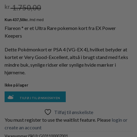
1.750,00
kr.
Flareon * er et Ultra Rare pokemon kort fra EX Power
Keepers
Dette Pokémonkort er PSA 4 (VG-EX 4), hvilket betyder at
kortet er Very Good-Excellent, altså i brugt stand med f.eks
mindre buk, synlige ridser eller synlige hvide mærker i
hjørnerne.
Ikke på lager
TILFØJ TIL ØNSKESKYEN
Tilføj til ønskeliste
You must register to use the waitlist feature. Please
login or
create an account
Varenummer (SKU):
G031100007001