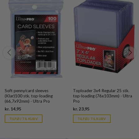
Soft penny/card sleeves
Toploader 3x4 Regular 25 stk.
(Klar)100 stk. top-loading
top-loading (76x103mm) - Ultra
(66,7x92mm) - Ultra Pro
Pro
Current
Current
kr.
14,95
kr.
23,95
price
price
is:
is:
TILFØJ TIL KURV
TILFØJ TIL KURV
kr. 39,95.
kr. 39,95.