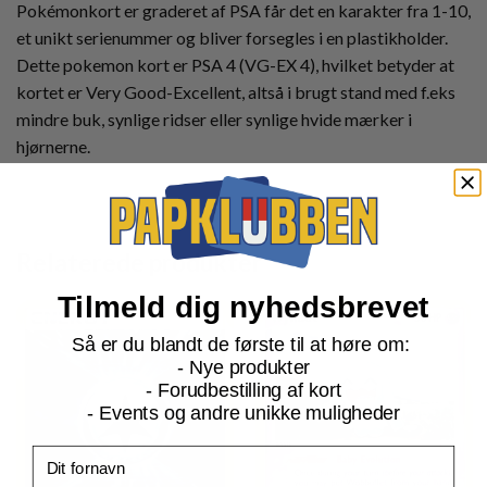
Pokémonkort er graderet af PSA får det en karakter fra 1-10,
et unikt serienummer og bliver forsegles i en plastikholder.
Dette pokemon kort er PSA 4 (VG-EX 4), hvilket betyder at
kortet er Very Good-Excellent, altså i brugt stand med f.eks
mindre buk, synlige ridser eller synlige hvide mærker i
hjørnerne.
Relaterede produkter
Tilmeld dig nyhedsbrevet
Så er du blandt de første til at høre om:
- Nye produkter
- Forudbestilling af kort
- Events og andre unikke muligheder
Fornavn