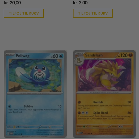
Current
Current
kr.
20,00
kr.
3,00
price
price
is:
is:
TILFØJ TIL KURV
TILFØJ TIL KURV
kr. 39,95.
kr. 39,95.