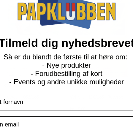
Tilmeld dig nyhedsbreve
Så er du blandt de første til at høre om:
- Nye produkter
- Forudbestilling af kort
- Events og andre unikke muligheder
SV03.5 151
SV03.5 151
navn
Meowth - 052/165
Voltorb - 100/165 - Reverse
Current
Current
kr.
3,00
kr.
15,00
price
price
is:
is:
il
TILFØJ TIL KURV
TILFØJ TIL KURV
kr. 39,95.
kr. 39,95.