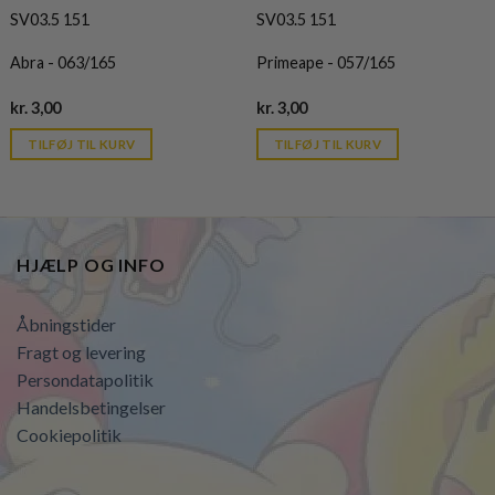
SV03.5 151
SV03.5 151
Abra - 063/165
Primeape - 057/165
Current
Current
kr.
3,00
kr.
3,00
price
price
is:
is:
TILFØJ TIL KURV
TILFØJ TIL KURV
kr. 39,95.
kr. 39,95.
HJÆLP OG INFO
Åbningstider
Fragt og levering
Persondatapolitik
Handelsbetingelser
Cookiepolitik