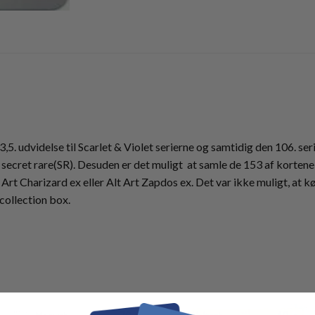
5. udvidelse til Scarlet & Violet serierne og samtidig den 106. ser
secret rare(SR). Desuden er det muligt at samle de 153 af kortene 
Art Charizard ex eller Alt Art Zapdos ex. Det var ikke muligt, at 
 collection box.