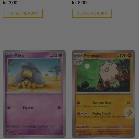
Current
Current
kr.
3,00
kr.
8,00
price
price
is:
is:
TILFØJ TIL KURV
TILFØJ TIL KURV
kr. 39,95.
kr. 39,95.