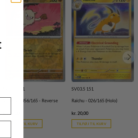
t
SV03.5 151
SV03.5 151
Mankey - 056/165 - Reverse
Raichu - 026/165 (Holo)
Current
Current
kr.
15,00
kr.
20,00
price
price
is:
is:
TILFØJ TIL KURV
TILFØJ TIL KURV
kr. 39,95.
kr. 39,95.