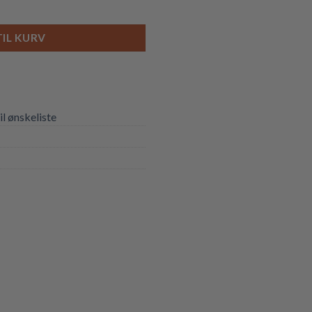
TIL KURV
til ønskeliste