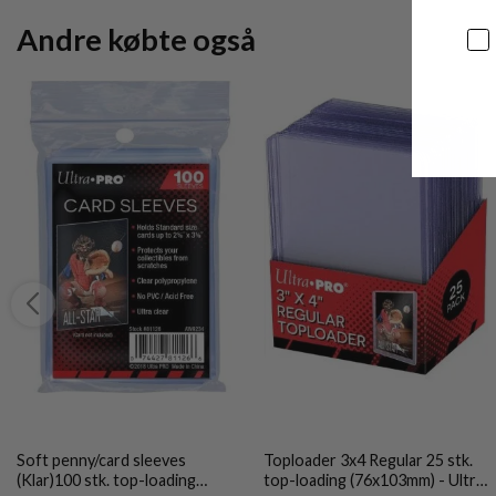
Andre købte også
Sa
Soft penny/card sleeves
Toploader 3x4 Regular 25 stk.
(Klar)100 stk. top-loading
top-loading (76x103mm) - Ultra