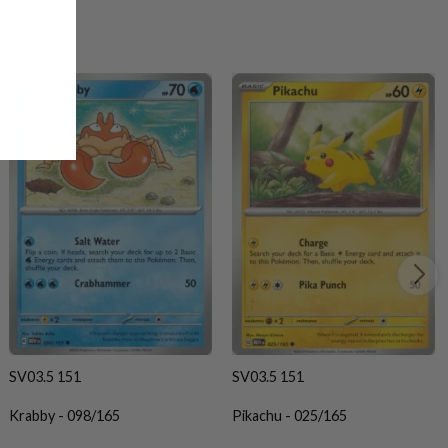
SV03.5 151
SV03.5 151
Krabby - 098/165
Pikachu - 025/165