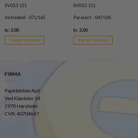
SV03.5 151
SV03.5 151
Victreebel - 071/165
Parasect - 047/165
Current
Current
kr.
3,00
kr.
3,00
price
price
is:
is:
TILFØJ TIL KURV
TILFØJ TIL KURV
kr. 39,95.
kr. 39,95.
FIRMA
Papklubben ApS
Ved Klædebo 14
2970 Hørsholm
CVR: 40704647