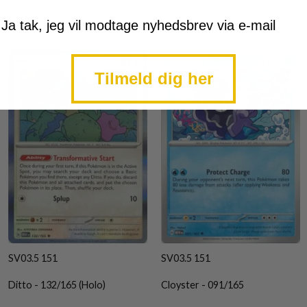
mtykke
Ja tak, jeg vil modtage nyhedsbrev via e-mail
Tilmeld dig her
SV03.5 151
SV03.5 151
Ditto - 132/165 (Holo)
Cloyster - 091/165