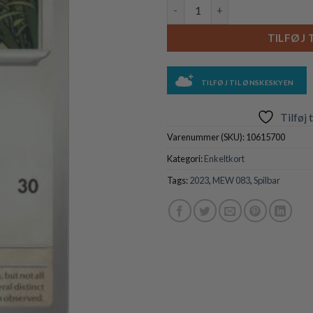
Farfetch'd - 083/165 antal
TILFØJ 
TILFØJ TIL ØNSKESKYEN
Tilføj 
Varenummer (SKU):
10615700
Kategori:
Enkeltkort
Tags:
2023
,
MEW 083
,
Spilbar