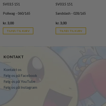
SV03.5 151
SV03.5 151
Poliwag - 060/165
Sandslash - 028/165
Current
Current
kr.
3,00
kr.
3,00
price
price
is:
is:
TILFØJ TIL KURV
TILFØJ TIL KURV
kr. 39,95.
kr. 39,95.
KONTAKT
Kontakt os
Følg os på Facebook
Følg os på YouTube
Følg os på Instagram