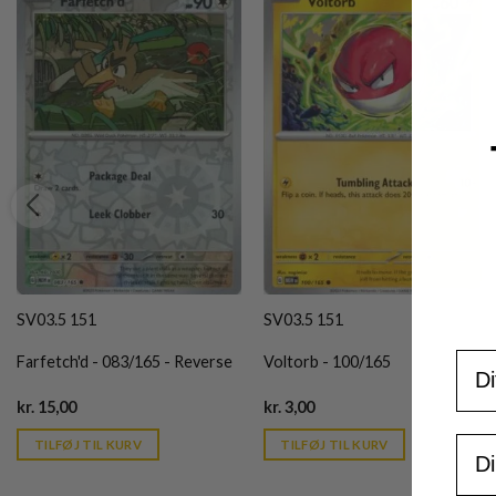
SV03.5 151
SV03.5 151
For
Farfetch'd - 083/165 - Reverse
Voltorb - 100/165
Current
Current
kr.
15,00
kr.
3,00
price
price
is:
is:
Ema
TILFØJ TIL KURV
TILFØJ TIL KURV
kr. 39,95.
kr. 39,95.