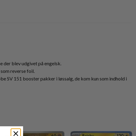
ie der blev udgivet på engelsk.
som reverse foil.
købe SV 151 booster pakker i løssalg, de kom kun som indhold i