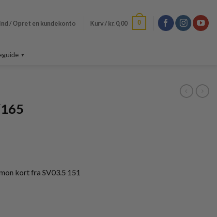
0
ind / Opret en kundekonto
Kurv /
kr.
0,00
eguide
/165
mon kort fra SV03.5 151