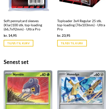
Soft penny/card sleeves
Toploader 3x4 Regular 25 stk.
(Klar)100 stk. top-loading
top-loading (76x103mm) - Ultra
(66,7x92mm) - Ultra Pro
Pro
Current
Current
kr.
14,95
kr.
23,95
price
price
is:
is:
TILFØJ TIL KURV
TILFØJ TIL KURV
kr. 39,95.
kr. 39,95.
Senest set