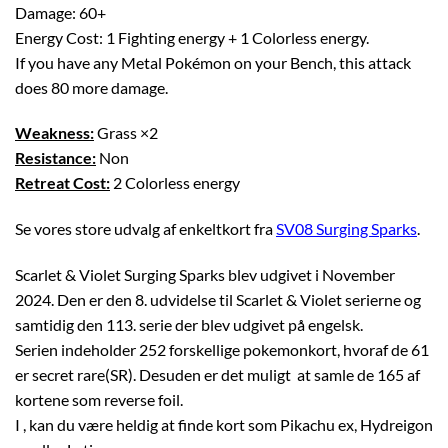
Damage: 60+
Energy Cost: 1 Fighting energy + 1 Colorless energy.
If you have any Metal Pokémon on your Bench, this attack
does 80 more damage.
Weakness:
Grass ×2
Resistance:
Non
Retreat Cost:
2 Colorless energy
Se vores store udvalg af enkeltkort fra
SV08 Surging Sparks
.
Scarlet & Violet Surging Sparks blev udgivet i November
2024. Den er den 8. udvidelse til Scarlet & Violet serierne og
samtidig den 113. serie der blev udgivet på engelsk.
Serien indeholder 252 forskellige pokemonkort, hvoraf de 61
er secret rare(SR). Desuden er det muligt at samle de 165 af
kortene som reverse foil.
I , kan du være heldig at finde kort som Pikachu ex, Hydreigon