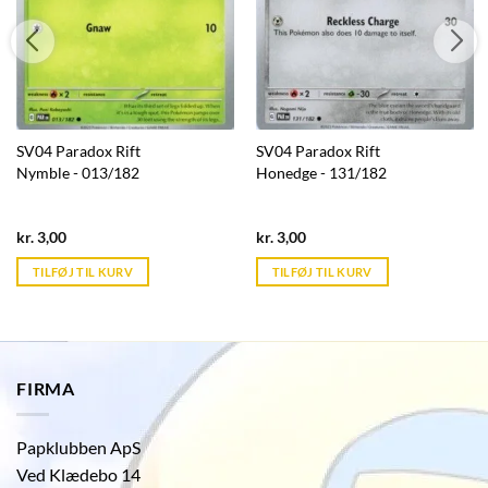
SV04 Paradox Rift
SV04 Paradox Rift
Nymble - 013/182
Honedge - 131/182
Current
Current
kr.
3,00
kr.
3,00
price
price
is:
is:
TILFØJ TIL KURV
TILFØJ TIL KURV
kr. 39,95.
kr. 39,95.
FIRMA
Papklubben ApS
Ved Klædebo 14