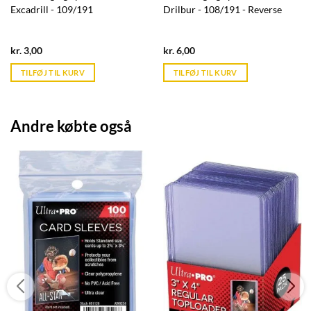
Excadrill - 109/191
Drilbur - 108/191 - Reverse
Current
Current
kr.
3,00
kr.
6,00
price
price
is:
is:
TILFØJ TIL KURV
TILFØJ TIL KURV
kr. 39,95.
kr. 39,95.
Andre købte også