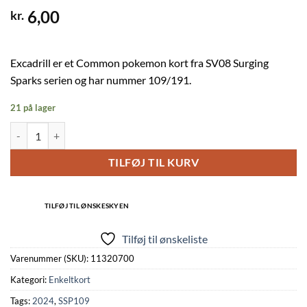
6,00
kr.
Excadrill er et Common pokemon kort fra SV08 Surging
Sparks serien og har nummer 109/191.
21 på lager
Excadrill - 109/191 - Reverse antal
TILFØJ TIL KURV
TILFØJ TIL ØNSKESKYEN
Tilføj til ønskeliste
Varenummer (SKU):
11320700
Kategori:
Enkeltkort
Tags:
2024
,
SSP109