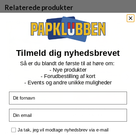
Relaterede produkter
Tilmeld dig nyhedsbrevet
Så er du blandt de første til at høre om:
- Nye produkter
- Forudbestilling af kort
- Events og andre unikke muligheder
Fornavn
ME04 Chaos Rising
ME04 Chaos Rising
Email
Chespin - 005/086
Baltoy - 046/086
Samtykke
Ja tak, jeg vil modtage nyhedsbrev via e-mail
Current
Current
kr.
4,00
kr.
4,00