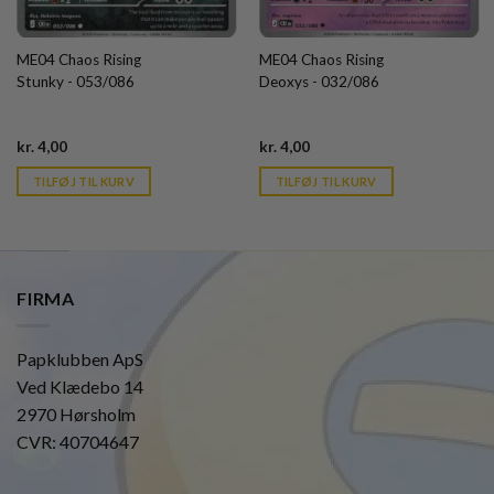
ME04 Chaos Rising
ME04 Chaos Rising
Stunky - 053/086
Deoxys - 032/086
Current
Current
kr.
4,00
kr.
4,00
price
price
is:
is:
TILFØJ TIL KURV
TILFØJ TIL KURV
kr. 39,95.
kr. 39,95.
FIRMA
Papklubben ApS
Ved Klædebo 14
2970 Hørsholm
CVR: 40704647