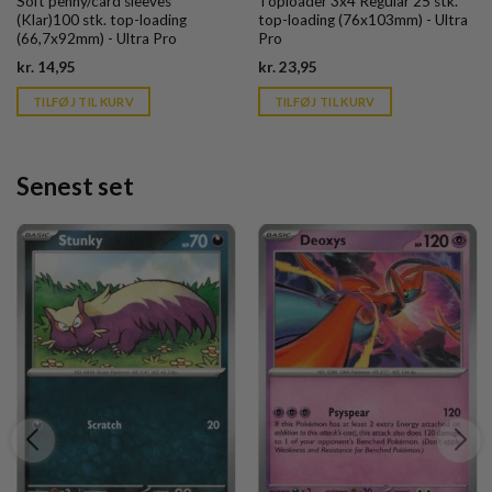
Soft penny/card sleeves
Toploader 3x4 Regular 25 stk.
(Klar)100 stk. top-loading
top-loading (76x103mm) - Ultra
(66,7x92mm) - Ultra Pro
Pro
Current
Current
kr.
14,95
kr.
23,95
price
price
is:
is:
TILFØJ TIL KURV
TILFØJ TIL KURV
kr. 39,95.
kr. 39,95.
Senest set