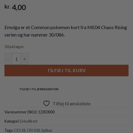
4,00
kr.
Emolga er et Common pokemon kort fra ME04 Chaos Rising
serien og har nummer 30/086.
50 på lager
Emolga - 030/086 antal
TILFØJ TIL KURV
TILFØJ TIL ØNSKESKYEN
Tilføj til ønskeliste
Varenummer (SKU):
12303000
Kategori:
Enkeltkort
Tags:
CES 18
,
CRI 030
,
Spilbar