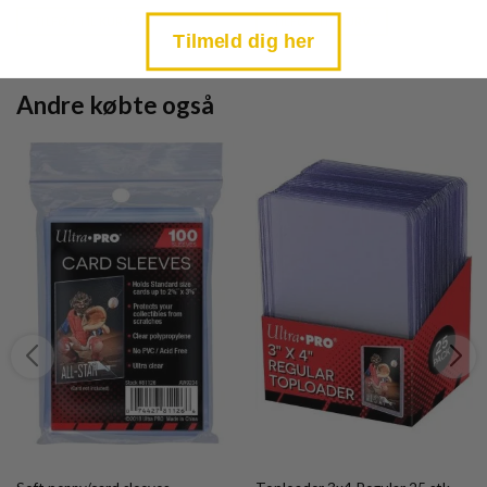
price
price
is:
is:
TILFØJ TIL KURV
TILFØJ TIL KURV
kr. 39,95.
kr. 39,95.
Tilmeld dig her
Andre købte også