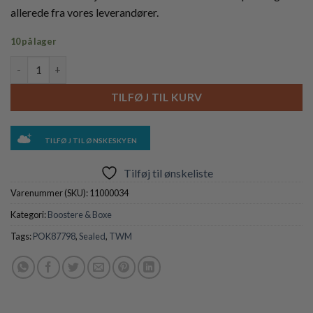
allerede fra vores leverandører.
10 på lager
Elite Trainer Box - Ogerpon - SV06 Twilight Masquerade antal
TILFØJ TIL KURV
TILFØJ TIL ØNSKESKYEN
Tilføj til ønskeliste
Varenummer (SKU):
11000034
Kategori:
Boostere & Boxe
Tags:
POK87798
,
Sealed
,
TWM