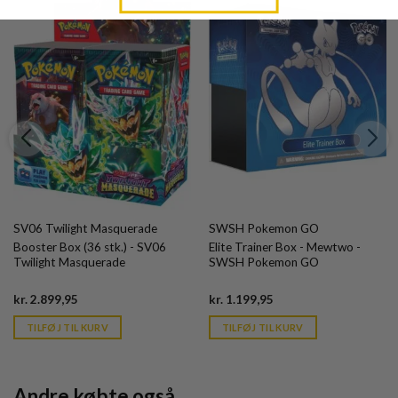
SV06 Twilight Masquerade
SWSH Pokemon GO
Booster Box (36 stk.) - SV06
Elite Trainer Box - Mewtwo -
Twilight Masquerade
SWSH Pokemon GO
Current
Current
kr.
2.899,95
kr.
1.199,95
price
price
is:
is:
TILFØJ TIL KURV
TILFØJ TIL KURV
kr. 39,95.
kr. 39,95.
Andre købte også