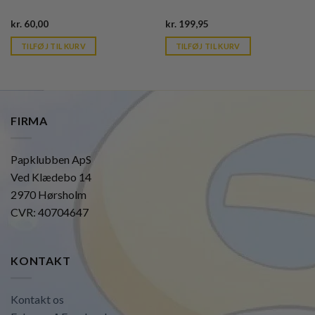
Current
Current
kr.
60,00
kr.
199,95
price
price
is:
is:
TILFØJ TIL KURV
TILFØJ TIL KURV
kr. 39,95.
kr. 39,95.
FIRMA
Papklubben ApS
Ved Klædebo 14
2970 Hørsholm
CVR: 40704647
KONTAKT
Kontakt os