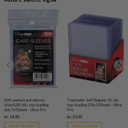
Soft penny/card sleeves
Toploader 3x4 Regular 25 stk.
(Klar)100 stk. top-loading
top-loading (76x103mm) - Ultra
(66,7x92mm) - Ultra Pro
Pro
Current
Current
kr.
14,95
kr.
23,95
price
price
is:
is:
TILFØJ TIL KURV
TILFØJ TIL KURV
kr. 39,95.
kr. 39,95.