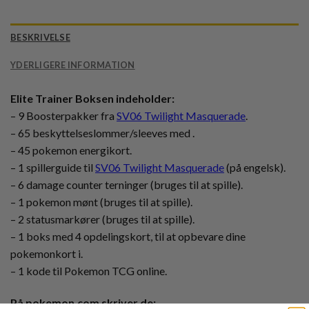
BESKRIVELSE
YDERLIGERE INFORMATION
Elite Trainer Boksen indeholder:
– 9 Boosterpakker fra
SV06 Twilight Masquerade
.
– 65 beskyttelseslommer/sleeves med .
– 45 pokemon energikort.
– 1 spillerguide til
SV06 Twilight Masquerade
(på engelsk).
– 6 damage counter terninger (bruges til at spille).
– 1 pokemon mønt (bruges til at spille).
– 2 statusmarkører (bruges til at spille).
– 1 boks med 4 opdelingskort, til at opbevare dine
pokemonkort i.
– 1 kode til Pokemon TCG online.
På pokemon.com skriver de: