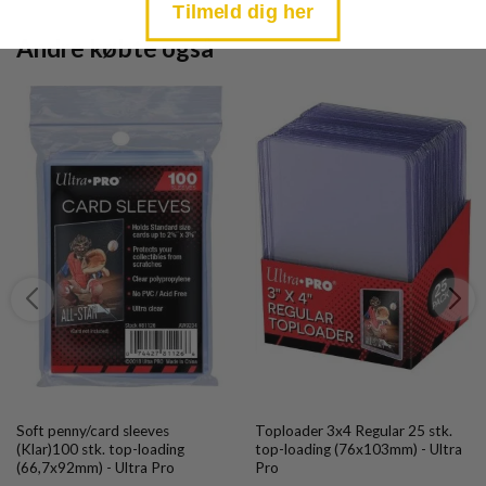
Tilmeld dig her
Andre købte også
Soft penny/card sleeves
Toploader 3x4 Regular 25 stk.
(Klar)100 stk. top-loading
top-loading (76x103mm) - Ultra
(66,7x92mm) - Ultra Pro
Pro