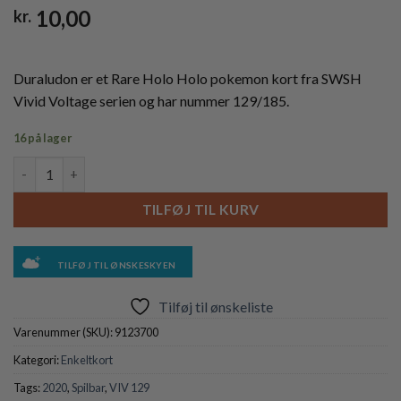
10,00
kr.
Duraludon er et Rare Holo Holo pokemon kort fra SWSH
Vivid Voltage serien og har nummer 129/185.
16 på lager
Duraludon - 129/185 (Holo) antal
TILFØJ TIL KURV
TILFØJ TIL ØNSKESKYEN
Tilføj til ønskeliste
Varenummer (SKU):
9123700
Kategori:
Enkeltkort
Tags:
2020
,
Spilbar
,
VIV 129