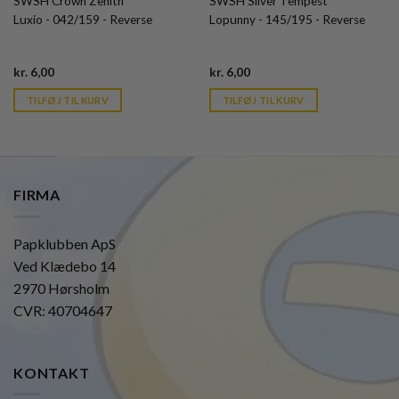
SWSH Crown Zenith
SWSH Silver Tempest
Luxio - 042/159 - Reverse
Lopunny - 145/195 - Reverse
Current
Current
kr.
6,00
kr.
6,00
price
price
is:
is:
TILFØJ TIL KURV
TILFØJ TIL KURV
kr. 39,95.
kr. 39,95.
FIRMA
Papklubben ApS
Ved Klædebo 14
2970 Hørsholm
CVR: 40704647
KONTAKT