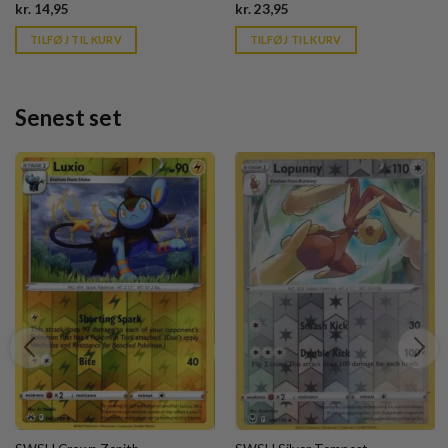
Current
Current
kr.
14,95
kr.
23,95
price
price
is:
is:
TILFØJ TIL KURV
TILFØJ TIL KURV
kr. 39,95.
kr. 39,95.
Senest set