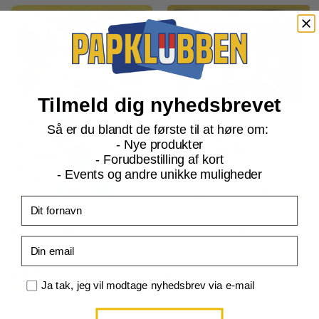
Tilmeld dig nyhedsbrevet
Så er du blandt de første til at høre om:
- Nye produkter
- Forudbestilling af kort
- Events og andre unikke muligheder
Fornavn
SWSH Vivid Voltage
SWSH Vivid Voltage
Duraludon - 129/185 - Reverse
Duraludon - 129/185 - Cosmos
Email
Holo
Current
Current
kr.
10,00
kr.
25,00
price
price
Samtykke
Ja tak, jeg vil modtage nyhedsbrev via e-mail
is:
is:
TILFØJ TIL KURV
TILFØJ TIL KURV
kr. 39,95.
kr. 39,95.