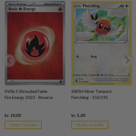
SV06.5 Shrouded Fable
SWSH Silver Tempest
Fire Energy 2023 - Reverse
Fletchling - 150/195
Current
Current
kr.
10,00
kr.
5,00
price
price
is:
is:
TILFØJ TIL KURV
TILFØJ TIL KURV
kr. 39,95.
kr. 39,95.