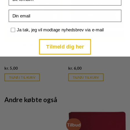
Email
Samtykke
Ja tak, jeg vil modtage nyhedsbrev via e-mail
SWSH Silver Tempest
SWSH Silver Tempest
Tilmeld dig her
Duosion - 77/195
Phanpy - 91/195 - Reverse
Current
Current
kr.
5,00
kr.
6,00
price
price
is:
is:
TILFØJ TIL KURV
TILFØJ TIL KURV
kr. 39,95.
kr. 39,95.
Andre købte også
Tilbud