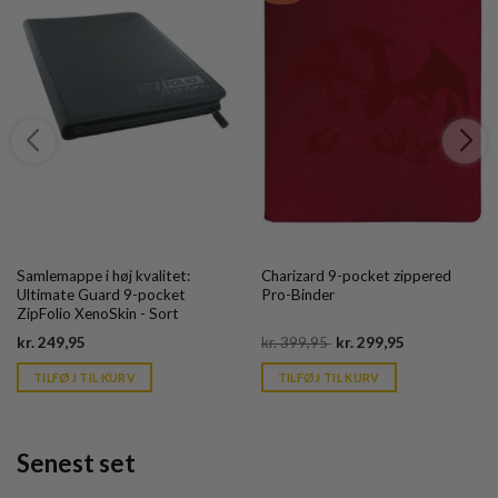
Samlemappe i høj kvalitet:
Charizard 9-pocket zippered
Ultimate Guard 9-pocket
Pro-Binder
ZipFolio XenoSkin - Sort
Current
Original
Current
kr.
249,95
kr.
399,95
kr.
299,95
price
price
price
is:
was:
is:
TILFØJ TIL KURV
TILFØJ TIL KURV
kr. 39,95.
kr. 399,95.
kr. 39,95.
Senest set