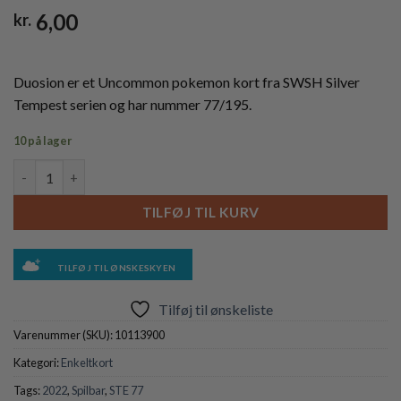
6,00
kr.
Duosion er et Uncommon pokemon kort fra SWSH Silver
Tempest serien og har nummer 77/195.
10 på lager
Duosion - 77/195 - Reverse antal
TILFØJ TIL KURV
TILFØJ TIL ØNSKESKYEN
Tilføj til ønskeliste
Varenummer (SKU):
10113900
Kategori:
Enkeltkort
Tags:
2022
,
Spilbar
,
STE 77