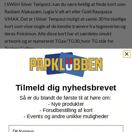
I SWSH Silver Tempest, kan du være heldig at finde kort som
Radiant Alakazam, Lugia V alt art eller Guld Rayquaza
VMAX. Det er i Silver Tempest muligt at samle 30 forskellige
kort som viser nogle af de kendte trænere fra tegneserien og
deres Pokémon. Alle disse kort har et særdeles smukt
artwork og er numereret TGxx/TG30, hvor TG står for
Trainer Gallery.
Relaterede produkter
Tilmeld dig nyhedsbrevet
Så er du blandt de første til at høre om:
- Nye produkter
- Forudbestilling af kort
- Events og andre unikke muligheder
Fornavn