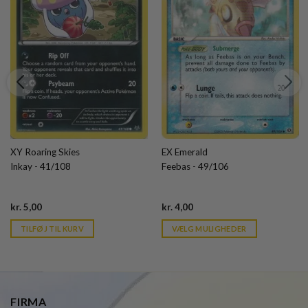
XY Roaring Skies
EX Emerald
Inkay - 41/108
Feebas - 49/106
Current
Current
kr.
5,00
kr.
4,00
price
price
is:
is:
TILFØJ TIL KURV
VÆLG MULIGHEDER
kr. 39,95.
kr. 39,95.
FIRMA