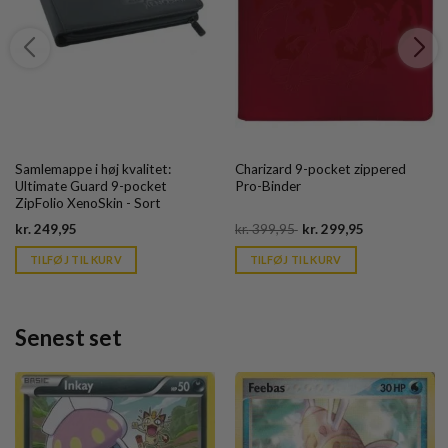
Samlemappe i høj kvalitet:
Charizard 9-pocket zippered
Ultimate Guard 9-pocket
Pro-Binder
ZipFolio XenoSkin - Sort
Current
Original
Current
kr.
249,95
kr.
399,95
kr.
299,95
price
price
price
is:
was:
is:
TILFØJ TIL KURV
TILFØJ TIL KURV
kr. 39,95.
kr. 399,95.
kr. 39,95.
Senest set