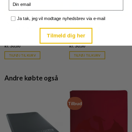
Email
Samtykke
Ja tak, jeg vil modtage nyhedsbrev via e-mail
EX Team Rocket Returns
EX Team Rocket Returns
Onix - 69/109
Wooper - 81/109
Tilmeld dig her
Current
Current
kr.
30,00
kr.
30,00
price
price
is:
is:
TILFØJ TIL KURV
TILFØJ TIL KURV
kr. 39,95.
kr. 39,95.
Andre købte også
Tilbud