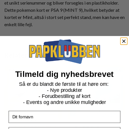
et unikt serienummer og bliver forsegles i en plastikholder.
Dette pokemon kort er PSA 9 (MINT 9), hvilket betyder at
kortet er Mint, altså i stort set perfekt stand, men kan have en
enkelt lille fejl.
Relaterede produkter
Tilmeld dig nyhedsbrevet
Så er du blandt de første til at høre om:
- Nye produkter
- Forudbestilling af kort
- Events og andre unikke muligheder
Fornavn