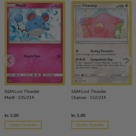
S&M Lost Thunder
S&M Lost Thunder
Marill - 135/214
Chansey - 152/214
Current
Current
kr.
5,00
kr.
5,00
price
price
is:
is:
TILFØJ TIL KURV
TILFØJ TIL KURV
kr. 39,95.
kr. 39,95.