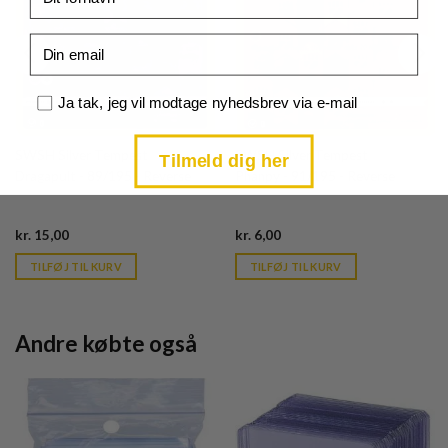
Email
Samtykke
Ja tak, jeg vil modtage nyhedsbrev via e-mail
SWSH Silver Tempest
SWSH Silver Tempest
Tilmeld dig her
Dragapult - 89/195 - Reverse
Phanpy - 91/195 - Reverse
Current
Current
kr.
15,00
kr.
6,00
price
price
is:
is:
TILFØJ TIL KURV
TILFØJ TIL KURV
kr. 39,95.
kr. 39,95.
Andre købte også