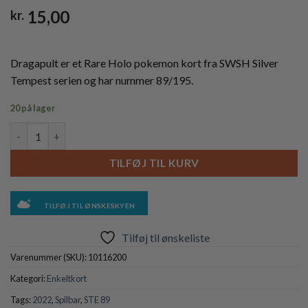
15,00
kr.
Dragapult er et Rare Holo pokemon kort fra SWSH Silver
Tempest serien og har nummer 89/195.
20 på lager
Dragapult - 89/195 (Holo) antal
TILFØJ TIL KURV
TILFØJ TIL ØNSKESKYEN
Tilføj til ønskeliste
Varenummer (SKU):
10116200
Kategori:
Enkeltkort
Tags:
2022
,
Spilbar
,
STE 89