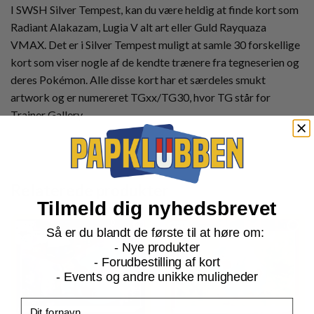
I SWSH Silver Tempest, kan du være heldig at finde kort som
Radiant Alakazam, Lugia V alt art eller Guld Rayquaza
VMAX. Det er i Silver Tempest muligt at samle 30 forskellige
kort som viser nogle af de kendte trænere fra tegneserien og
deres Pokémon. Alle disse kort har et særdeles smukt
artwork og er numereret TGxx/TG30, hvor TG står for
Trainer Gallery.
Relaterede produkter
Tilmeld dig nyhedsbrevet
Så er du blandt de første til at høre om:
- Nye produkter
- Forudbestilling af kort
- Events og andre unikke muligheder
Fornavn