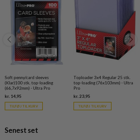
Soft penny/card sleeves
Toploader 3x4 Regular 25 stk.
(Klar)100 stk. top-loading
top-loading (76x103mm) - Ultra
(66,7x92mm) - Ultra Pro
Pro
Current
Current
kr.
14,95
kr.
23,95
price
price
is:
is:
TILFØJ TIL KURV
TILFØJ TIL KURV
kr. 39,95.
kr. 39,95.
Senest set