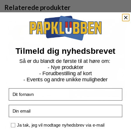
Relaterede produkter
Tilmeld dig nyhedsbrevet
Så er du blandt de første til at høre om:
- Nye produkter
- Forudbestilling af kort
- Events og andre unikke muligheder
Fornavn
ME03 Perfect Order
ME03 Perfect Order
Email
Doublade - 057/088
Gastly - 048/088 - Reverse
Samtykke
Ja tak, jeg vil modtage nyhedsbrev via e-mail
Current
Current
kr.
3,00
kr.
8,00