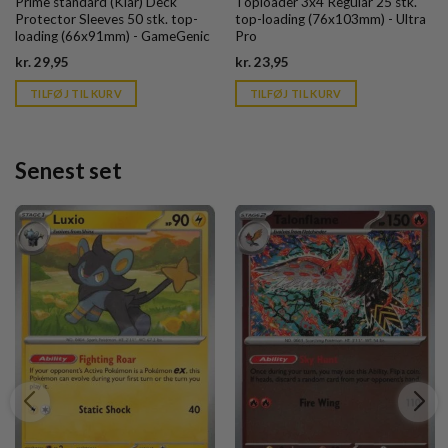
Prime standard (Klar) Deck
Toploader 3x4 Regular 25 stk.
Protector Sleeves 50 stk. top-
top-loading (76x103mm) - Ultra
loading (66x91mm) - GameGenic
Pro
Current
Current
kr.
29,95
kr.
23,95
price
price
is:
is:
TILFØJ TIL KURV
TILFØJ TIL KURV
kr. 39,95.
kr. 39,95.
Senest set