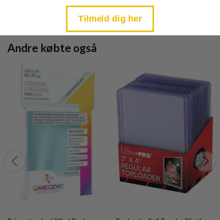
price
price
is:
is:
TILFØJ TIL KURV
TILFØJ TIL KURV
kr. 39,95.
kr. 39,95.
Tilmeld dig her
Andre købte også