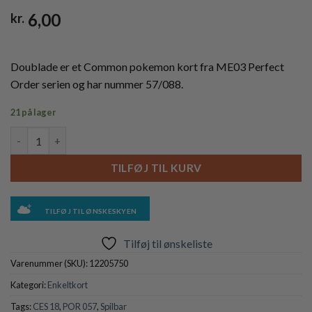
6,00
kr.
Doublade er et Common pokemon kort fra ME03 Perfect
Order serien og har nummer 57/088.
21 på lager
Doublade - 057/088 - Reverse antal
TILFØJ TIL KURV
TILFØJ TIL ØNSKESKYEN
Tilføj til ønskeliste
Varenummer (SKU):
12205750
Kategori:
Enkeltkort
Tags:
CES 18
,
POR 057
,
Spilbar