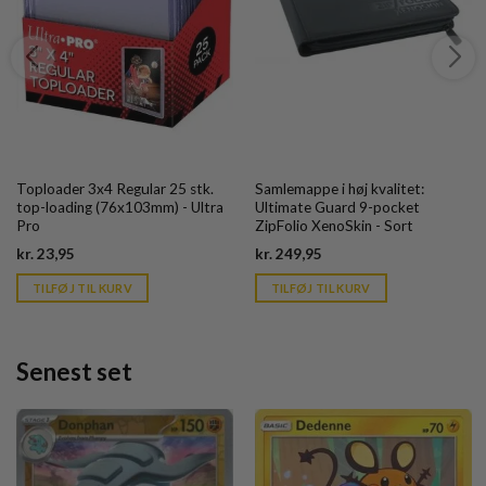
Toploader 3x4 Regular 25 stk.
Samlemappe i høj kvalitet:
top-loading (76x103mm) - Ultra
Ultimate Guard 9-pocket
Pro
ZipFolio XenoSkin - Sort
Current
Current
kr.
23,95
kr.
249,95
price
price
is:
is:
TILFØJ TIL KURV
TILFØJ TIL KURV
kr. 39,95.
kr. 39,95.
Senest set