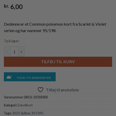
6,00
kr.
Dedenne er et Common pokemon kort fra Scarlet & Violet
serien og har nummer 95/198.
7 på lager
Dedenne - 095/198 - Reverse antal
TILFØJ TIL KURV
TILFØJ TIL ØNSKESKYEN
Tilføj til ønskeliste
Varenummer (SKU):
10318300
Kategori:
Enkeltkort
Tags:
2023
,
Spilbar
,
SV1 095