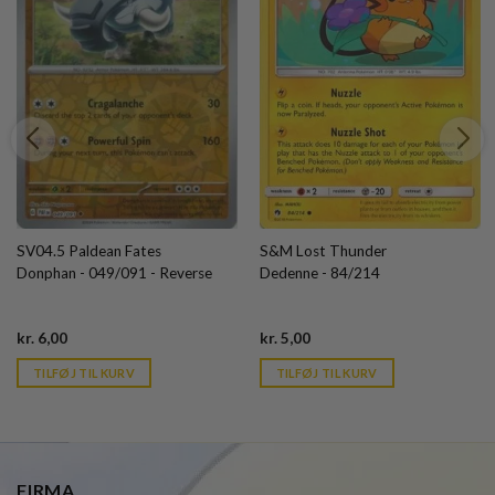
SV04.5 Paldean Fates
S&M Lost Thunder
Donphan - 049/091 - Reverse
Dedenne - 84/214
Current
Current
kr.
6,00
kr.
5,00
price
price
is:
is:
TILFØJ TIL KURV
TILFØJ TIL KURV
kr. 39,95.
kr. 39,95.
FIRMA