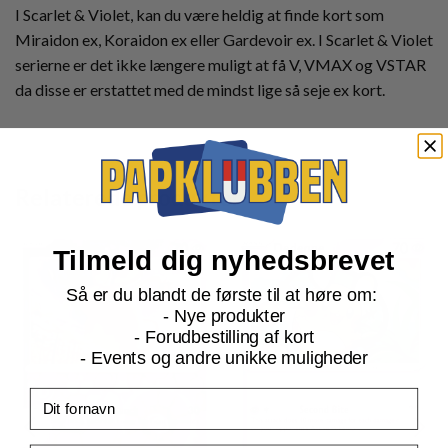
I Scarlet & Violet, kan du være heldig at finde kort som
Miraidon ex, Koraidon ex eller Gardevoir ex. I Scarlet & Violet
serierne er det ikke længere muligt at få V, VMAX og VSTAR
da disse er erstattet med de mindst lige så seje ex kort.
Relaterede produkter
Tilmeld dig nyhedsbrevet
Så er du blandt de første til at høre om:
- Nye produkter
- Forudbestilling af kort
- Events og andre unikke muligheder
Fornavn