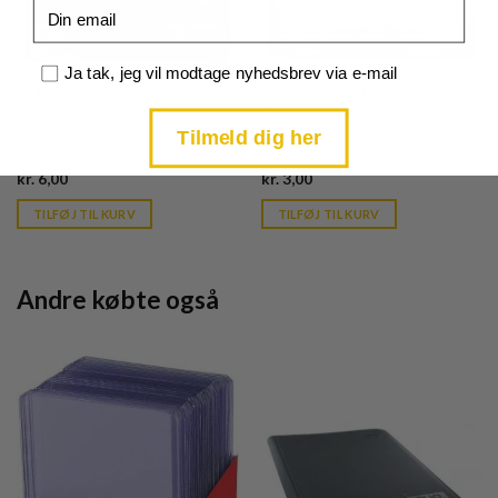
Email
Samtykke
Ja tak, jeg vil modtage nyhedsbrev via e-mail
Scarlet & Violet
Scarlet & Violet
Dedenne - 094/198 - Reverse
Dedenne - 095/198
Tilmeld dig her
Current
Current
kr.
6,00
kr.
3,00
price
price
is:
is:
TILFØJ TIL KURV
TILFØJ TIL KURV
kr. 39,95.
kr. 39,95.
Andre købte også