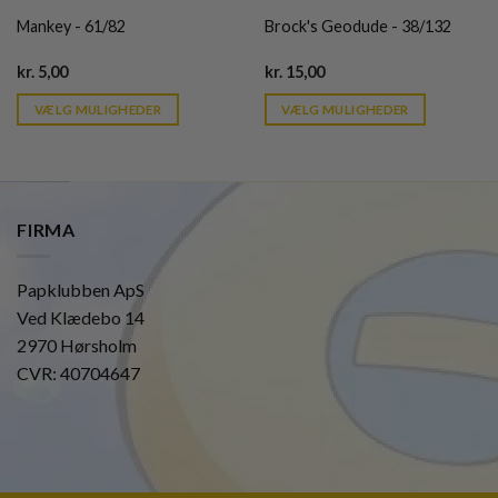
Mankey - 61/82
Brock's Geodude - 38/132
Current
Current
kr.
5,00
kr.
15,00
price
price
is:
is:
VÆLG MULIGHEDER
VÆLG MULIGHEDER
kr. 39,95.
kr. 39,95.
FIRMA
Papklubben ApS
Ved Klædebo 14
2970 Hørsholm
CVR: 40704647