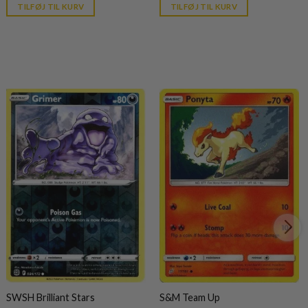
was:
is:
is:
TILFØJ TIL KURV
TILFØJ TIL KURV
kr. 149,95.
kr. 39,95.
kr. 39,95.
SWSH Brilliant Stars
S&M Team Up