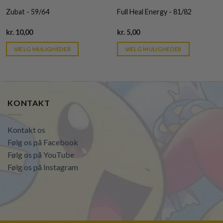
Zubat - 59/64
Full Heal Energy - 81/82
Current
Current
kr.
10,00
kr.
5,00
price
price
is:
is:
VÆLG MULIGHEDER
VÆLG MULIGHEDER
kr. 39,95.
kr. 39,95.
KONTAKT
Kontakt os
Følg os på Facebook
Følg os på YouTube
Følg os på Instagram