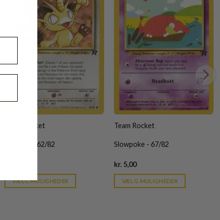
Team Rocket
Team Rocket
Meowth - 62/82
Slowpoke - 67/82
Current
Current
kr.
5,00
kr.
5,00
price
price
is:
is:
VÆLG MULIGHEDER
VÆLG MULIGHEDER
kr. 39,95.
kr. 39,95.