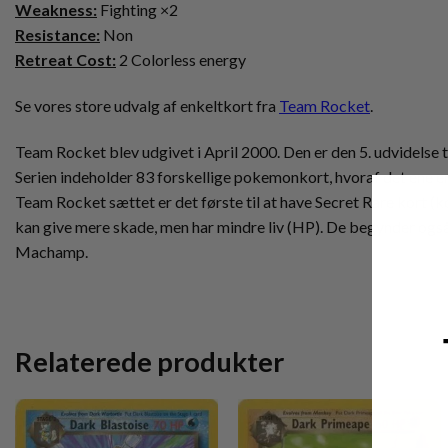
Weakness:
Fighting ×2
Resistance:
Non
Retreat Cost:
2 Colorless energy
Se vores store udvalg af enkeltkort fra
Team Rocket
.
Team Rocket blev udgivet i April 2000. Den er den 5. udvidelse ti
Serien indeholder 83 forskellige pokemonkort, hvoraf det ene er 
Team Rocket sættet er det første til at have Secret Rare kort 
kan give mere skade, men har mindre liv (HP). De begynder også
Machamp.
Relaterede produkter