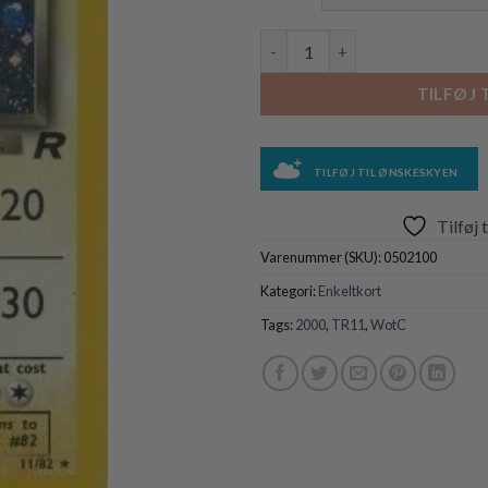
Dark Magneton - 11/82 (Holo) 
TILFØJ 
TILFØJ TIL ØNSKESKYEN
Tilføj 
Varenummer (SKU):
0502100
Kategori:
Enkeltkort
Tags:
2000
,
TR11
,
WotC