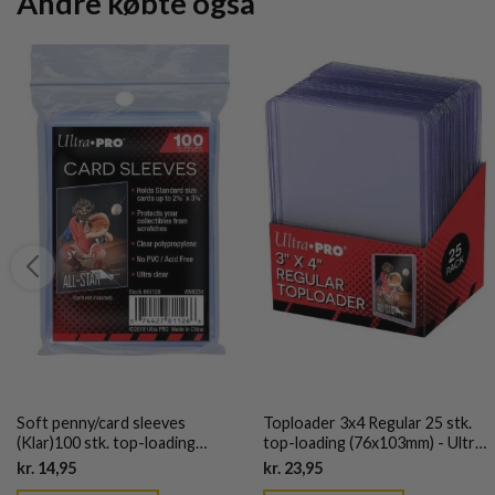
Andre købte også
Soft penny/card sleeves
Toploader 3x4 Regular 25 stk.
(Klar)100 stk. top-loading
top-loading (76x103mm) - Ultra
(66,7x92mm) - Ultra Pro
Pro
Current
Current
kr.
14,95
kr.
23,95
price
price