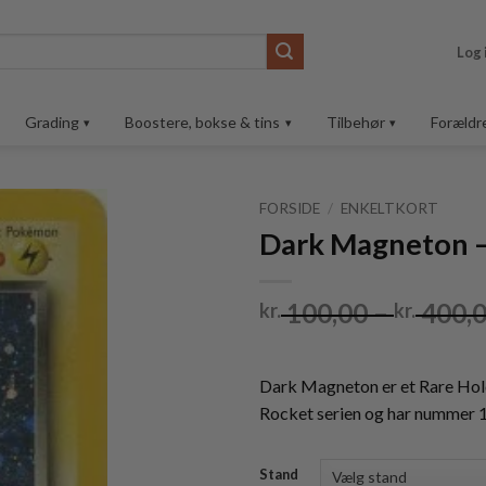
Log 
Grading
Boostere, bokse & tins
Tilbehør
Forældr
FORSIDE
/
ENKELTKORT
Dark Magneton –
Tilføj til
ønskeliste
100,00
–
400,
kr.
kr.
Dark Magneton er et Rare Ho
Rocket serien og har nummer 
Stand