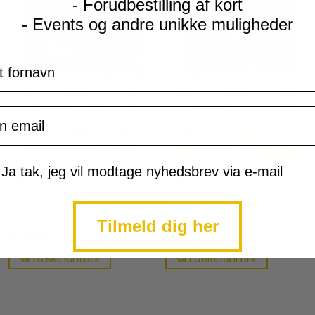
- Forudbestilling af kort
- Events og andre unikke muligheder
navn
il
mtykke
Ja tak, jeg vil modtage nyhedsbrev via e-mail
Team Rocket
Team Rocket
Eevee - 55/82
Magnemite - 60/82
Tilmeld dig her
Current
Current
kr.
10,00
kr.
5,00
price
price
is:
is:
VÆLG MULIGHEDER
VÆLG MULIGHEDER
kr. 39,95.
kr. 39,95.