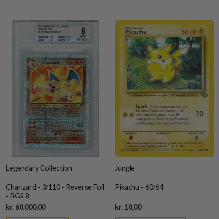
Legendary Collection
Jungle
Charizard - 3/110 - Reverse Foil
Pikachu - 60/64
- BGS 8
Current
Current
kr.
60.000,00
kr.
10,00
price
price