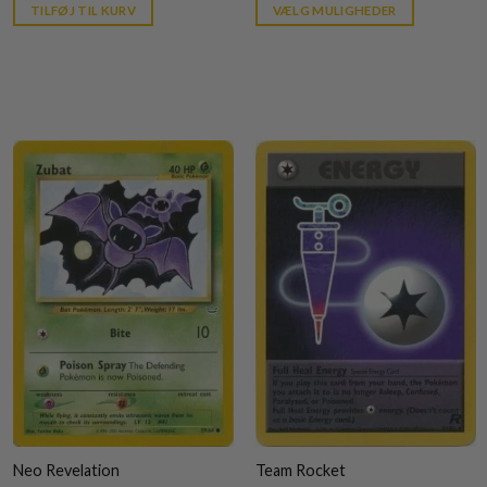
is:
is:
TILFØJ TIL KURV
VÆLG MULIGHEDER
kr. 39,95.
kr. 39,95.
Neo Revelation
Team Rocket