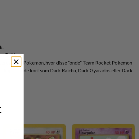
k.
st Edition.
troduceres Dark Pokemon, hvor disse “onde” Team Rocket Pokemon
heldig at finde kort som Dark Raichu, Dark Gyarados eller Dark
t