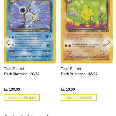
Team Rocket
Team Rocket
Dark Blastoise - 20/82
Dark Primeape - 43/82
Current
Current
kr.
100,00
kr.
10,00
price
price
is:
is:
VÆLG MULIGHEDER
VÆLG MULIGHEDER
kr. 39,95.
kr. 39,95.