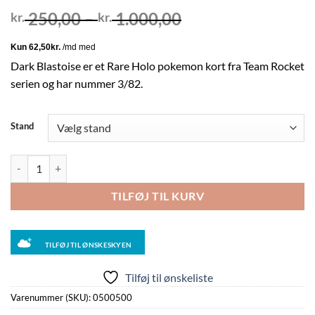
Prisinterval:
250,00
–
1.000,00
kr.
kr.
kr. 250,00
til
kr. 1.000,00
Dark Blastoise er et Rare Holo pokemon kort fra Team Rocket
serien og har nummer 3/82.
Stand
Dark Blastoise - 3/82 (Holo) antal
TILFØJ TIL KURV
TILFØJ TIL ØNSKESKYEN
Tilføj til ønskeliste
Varenummer (SKU):
0500500