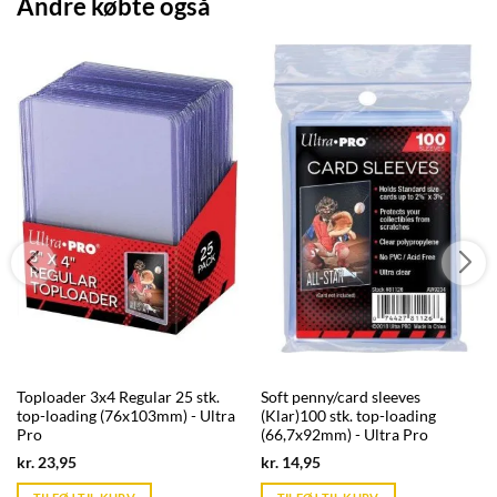
Andre købte også
Toploader 3x4 Regular 25 stk.
Soft penny/card sleeves
top-loading (76x103mm) - Ultra
(Klar)100 stk. top-loading
Pro
(66,7x92mm) - Ultra Pro
Current
Current
kr.
23,95
kr.
14,95
price
price
is:
is: