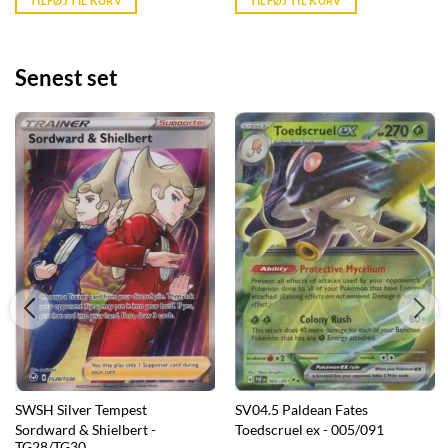
TILFØJ TIL KURV
TILFØJ TIL KURV
kr. 39,95.
kr. 39,95.
Senest set
SWSH Silver Tempest
SV04.5 Paldean Fates
Sordward & Shielbert -
Toedscruel ex - 005/091
TG28/TG30