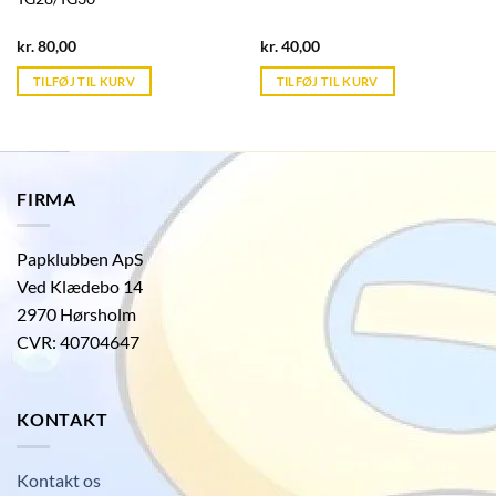
Current
Current
kr.
80,00
kr.
40,00
price
price
is:
is:
TILFØJ TIL KURV
TILFØJ TIL KURV
kr. 39,95.
kr. 39,95.
FIRMA
Papklubben ApS
Ved Klædebo 14
2970 Hørsholm
CVR: 40704647
KONTAKT
Kontakt os