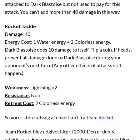
attached to Dark Blastoise but not used to pay for this
attack. You can’t add more than 40 damage in this way.
Rocket Tackle
Damage: 40
Energy Cost: 1 Water energy + 2 Colorless energy.
Dark Blastoise does 10 damage to itself. Flip a coin. If heads,
prevent all damage done to Dark Blastoise during your
opponent’s next turn. (Any other effects of attacks still
happen.)
Weakness:
Lightning ×2
Resistance:
Non
Retreat Cost:
2 Colorless energy
Se vores store udvalg af enkeltkort fra
Team Rocket
.
Team Rocket blev udgivet i April 2000. Den er den 5.
udvidelse til Base serierne og samtidig den 5. serie der blev