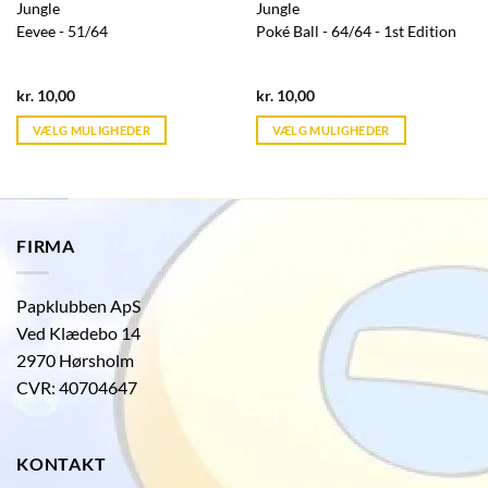
Jungle
Jungle
Eevee - 51/64
Poké Ball - 64/64 - 1st Edition
Current
Current
kr.
10,00
kr.
10,00
price
price
is:
is:
VÆLG MULIGHEDER
VÆLG MULIGHEDER
kr. 39,95.
kr. 39,95.
FIRMA
Papklubben ApS
Ved Klædebo 14
2970 Hørsholm
CVR: 40704647
KONTAKT