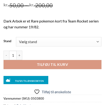
Prisinterval:
50,00
–
200,00
kr.
kr.
kr. 50,00
til
kr. 200,00
Dark Arbok er et Rare pokemon kort fra Team Rocket serien
og har nummer 19/82.
Stand
Dark Arbok - 19/82 - 1st Edition antal
TILFØJ TIL KURV
TILFØJ TIL ØNSKESKYEN
Tilføj til ønskeliste
Varenummer (SKU):
0503800