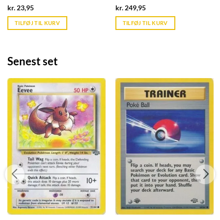
Current
Current
kr.
23,95
kr.
249,95
price
price
is:
is:
TILFØJ TIL KURV
TILFØJ TIL KURV
kr. 39,95.
kr. 39,95.
Senest set