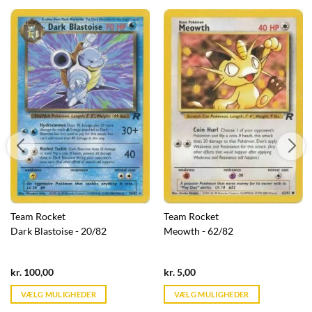
Team Rocket
Team Rocket
Dark Blastoise - 20/82
Meowth - 62/82
Current
Current
kr.
100,00
kr.
5,00
price
price
is:
is:
VÆLG MULIGHEDER
VÆLG MULIGHEDER
kr. 39,95.
kr. 39,95.