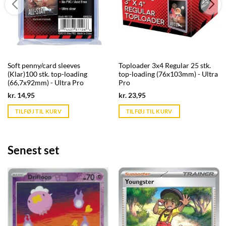
Soft penny/card sleeves
Toploader 3x4 Regular 25 stk.
(Klar)100 stk. top-loading
top-loading (76x103mm) - Ultra
(66,7x92mm) - Ultra Pro
Pro
Current
Current
kr.
14,95
kr.
23,95
price
price
is:
is:
TILFØJ TIL KURV
TILFØJ TIL KURV
kr. 39,95.
kr. 39,95.
Senest set