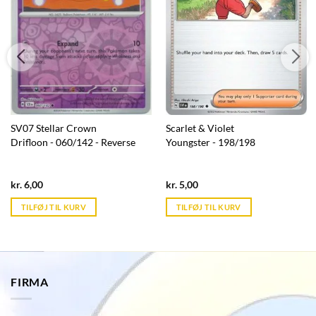
SV07 Stellar Crown
Scarlet & Violet
Drifloon - 060/142 - Reverse
Youngster - 198/198
Current
Current
kr.
6,00
kr.
5,00
price
price
is:
is:
TILFØJ TIL KURV
TILFØJ TIL KURV
kr. 39,95.
kr. 39,95.
FIRMA