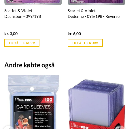
Scarlet & Violet
Scarlet & Violet
Dachsbun - 099/198
Dedenne - 095/198 - Reverse
Current
Current
kr.
3,00
kr.
6,00
price
price
is:
is:
TILFØJ TIL KURV
TILFØJ TIL KURV
kr. 39,95.
kr. 39,95.
Andre købte også