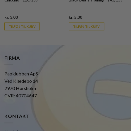
Cinccino - 126/159
Black Belt's Training - 145/159
Current
Current
kr.
3,00
kr.
5,00
price
price
is:
is:
TILFØJ TIL KURV
TILFØJ TIL KURV
kr. 39,95.
kr. 39,95.
FIRMA
Papklubben ApS
Ved Klædebo 14
2970 Hørsholm
CVR: 40704647
KONTAKT