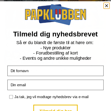
Tilmeld dig nyhedsbrevet
Så er du blandt de første til at høre om:
- Nye produkter
- Forudbestilling af kort
- Events og andre unikke muligheder
Fornavn
SV09 Journey Together
SV09 Journey Together
Cufant - 109/159 - Reverse
Cubone - 076/159
Email
Current
Current
kr.
6,00
kr.
3,00
price
price
is:
is:
Samtykke
Ja tak, jeg vil modtage nyhedsbrev via e-mail
TILFØJ TIL KURV
TILFØJ TIL KURV
kr. 39,95.
kr. 39,95.