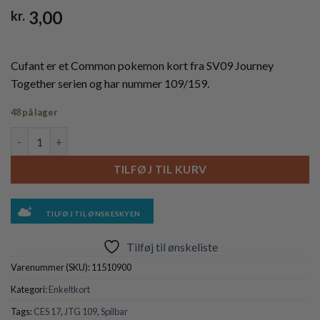
3,00
kr.
Cufant er et Common pokemon kort fra SV09 Journey
Together serien og har nummer 109/159.
48 på lager
Cufant - 109/159 antal
TILFØJ TIL KURV
TILFØJ TIL ØNSKESKYEN
Tilføj til ønskeliste
Varenummer (SKU):
11510900
Kategori:
Enkeltkort
Tags:
CES 17
,
JTG 109
,
Spilbar