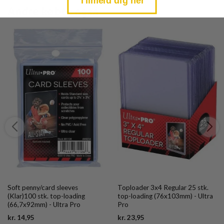
Tilmeld dig her
Andre købte også
Soft penny/card sleeves
Toploader 3x4 Regular 25 stk.
(Klar)100 stk. top-loading
top-loading (76x103mm) - Ultra
(66,7x92mm) - Ultra Pro
Pro
Current
Current
kr.
14,95
kr.
23,95
price
price