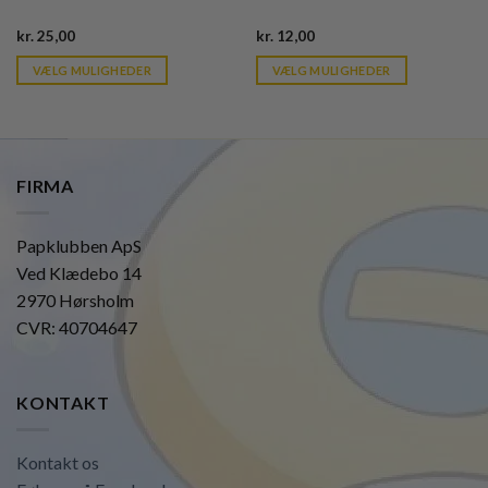
Current
Current
kr.
25,00
kr.
12,00
price
price
is:
is:
VÆLG MULIGHEDER
VÆLG MULIGHEDER
kr. 39,95.
kr. 39,95.
FIRMA
Papklubben ApS
Ved Klædebo 14
2970 Hørsholm
CVR: 40704647
KONTAKT
Kontakt os