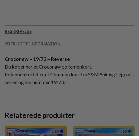
BESKRIVELSE
YDERLIGERE INFORMATION
Croconaw – 19/73 – Reverse
Du køber her et Croconaw pokemonkort.
Pokemonkortet er et Common kort fra S&M Shining Legends
serien og har nummer 19/73.
Relaterede produkter