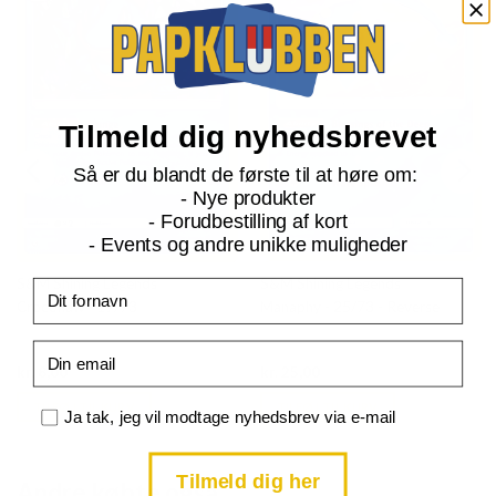
Tilmeld dig nyhedsbrevet
Så er du blandt de første til at høre om:
- Nye produkter
- Forudbestilling af kort
- Events og andre unikke muligheder
S&M Shining Legends
S&M Shining Legends
Fornavn
Croconaw - 19/73
Manaphy - 25/73 - Reverse
Email
Current
Current
kr.
8,00
kr.
25,00
price
price
is:
is:
TILFØJ TIL KURV
TILFØJ TIL KURV
kr. 39,95.
kr. 39,95.
Samtykke
Ja tak, jeg vil modtage nyhedsbrev via e-mail
Tilmeld dig her
Andre købte også