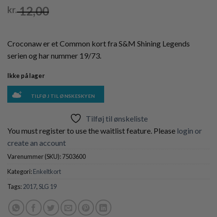
12,00
kr.
Croconaw er et Common kort fra S&M Shining Legends
serien og har nummer 19/73.
Ikke på lager
TILFØJ TIL ØNSKESKYEN
Tilføj til ønskeliste
You must register to use the waitlist feature. Please
login or
create an account
Varenummer (SKU):
7503600
Kategori:
Enkeltkort
Tags:
2017
,
SLG 19