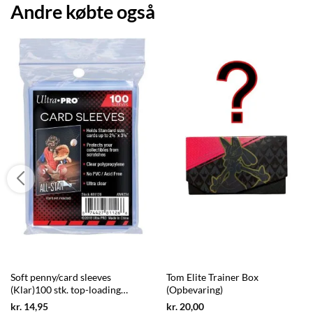
Andre købte også
Soft penny/card sleeves
Tom Elite Trainer Box
(Klar)100 stk. top-loading
(Opbevaring)
(66,7x92mm) - Ultra Pro
Current
Current
kr.
14,95
kr.
20,00