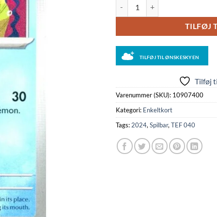
Croconaw - 040/162 antal
TILFØJ 
TILFØJ TIL ØNSKESKYEN
Tilføj 
Varenummer (SKU):
10907400
Kategori:
Enkeltkort
Tags:
2024
,
Spilbar
,
TEF 040