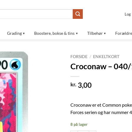
Log 
Grading
Boostere, bokse & tins
Tilbehør
Forældre
FORSIDE
/
ENKELTKORT
Croconaw – 040
Tilføj til
ønskeliste
3,00
kr.
Croconaw er et Common pokem
Forces serien og har nummer 
8 på lager