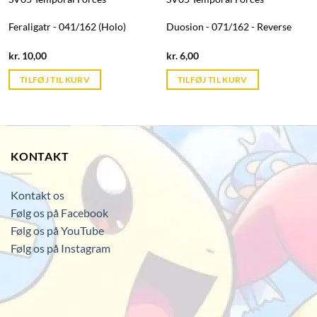
Feraligatr - 041/162 (Holo)
Duosion - 071/162 - Reverse
Current
Current
kr.
10,00
kr.
6,00
price
price
is:
is:
TILFØJ TIL KURV
TILFØJ TIL KURV
kr. 39,95.
kr. 39,95.
KONTAKT
Kontakt os
Følg os på Facebook
Følg os på YouTube
Følg os på Instagram