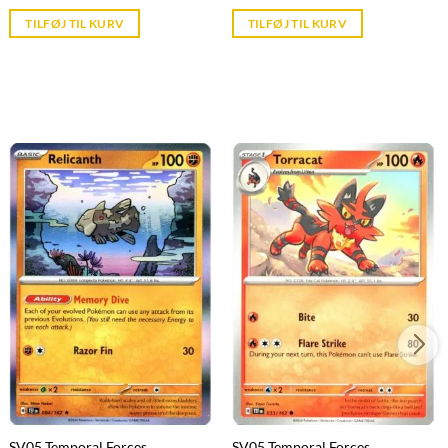
price
price
is:
is:
TILFØJ TIL KURV
TILFØJ TIL KURV
kr. 39,95.
kr. 39,95.
SV05 Temporal Forces
SV05 Temporal Forces