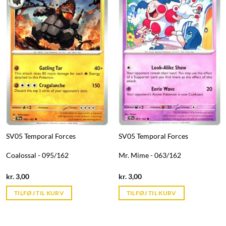
SV05 Temporal Forces
SV05 Temporal Forces
Coalossal - 095/162
Mr. Mime - 063/162
Current
Current
kr.
3,00
kr.
3,00
price
price
is:
is:
TILFØJ TIL KURV
TILFØJ TIL KURV
kr. 39,95.
kr. 39,95.