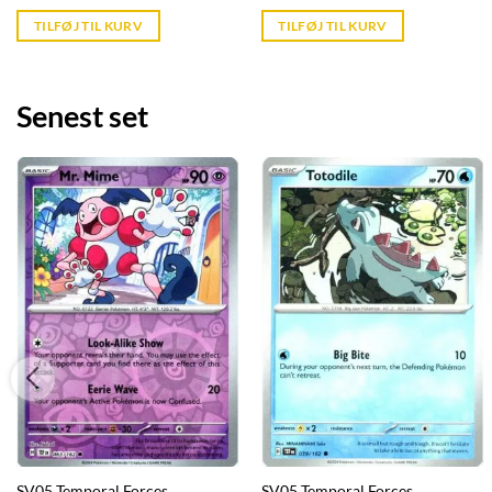
price
price
is:
is:
TILFØJ TIL KURV
TILFØJ TIL KURV
kr. 39,95.
kr. 39,95.
Senest set
SV05 Temporal Forces
SV05 Temporal Forces