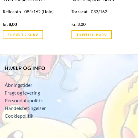
Relicanth - 084/162 (Holo)
Torracat - 033/162
Current
Current
kr.
8,00
kr.
3,00
price
price
is:
is:
TILFØJ TIL KURV
TILFØJ TIL KURV
kr. 39,95.
kr. 39,95.
HJÆLP OG INFO
Åbningstider
Fragt og levering
Persondatapolitik
Handelsbetingelser
Cookiepolitik