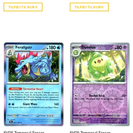
price
price
is:
is:
TILFØJ TIL KURV
TILFØJ TIL KURV
kr. 39,95.
kr. 39,95.
SV05 Temporal Forces
SV05 Temporal Forces