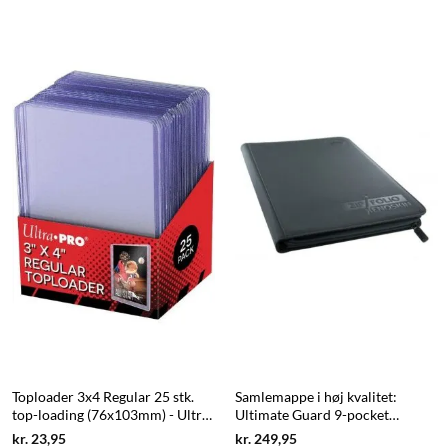
Toploader 3x4 Regular 25 stk.
Samlemappe i høj kvalitet:
top-loading (76x103mm) - Ultra
Ultimate Guard 9-pocket
Pro
ZipFolio XenoSkin - Sort
Current
Current
kr.
23,95
kr.
249,95