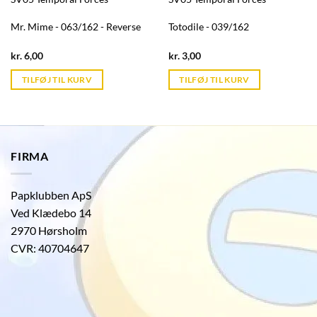
Mr. Mime - 063/162 - Reverse
Totodile - 039/162
Current
Current
kr.
6,00
kr.
3,00
price
price
is:
is:
TILFØJ TIL KURV
TILFØJ TIL KURV
kr. 39,95.
kr. 39,95.
FIRMA
Papklubben ApS
Ved Klædebo 14
2970 Hørsholm
CVR: 40704647