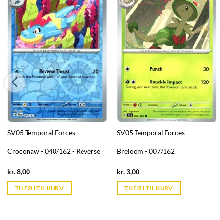
SV05 Temporal Forces
SV05 Temporal Forces
Croconaw - 040/162 - Reverse
Breloom - 007/162
Current
Current
kr.
8,00
kr.
3,00
price
price
is:
is:
TILFØJ TIL KURV
TILFØJ TIL KURV
kr. 39,95.
kr. 39,95.