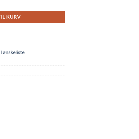
TIL KURV
til ønskeliste