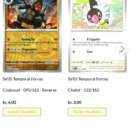
SV05 Temporal Forces
SV05 Temporal Forces
Coalossal - 095/162 - Reverse
Chatot - 132/162
Current
Current
kr.
6,00
kr.
3,00
price
price
is:
is:
TILFØJ TIL KURV
TILFØJ TIL KURV
kr. 39,95.
kr. 39,95.