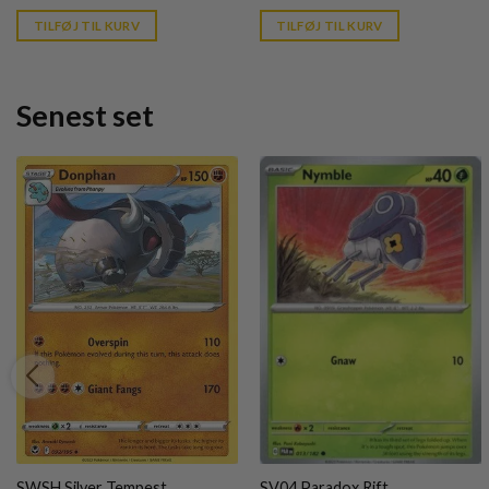
price
price
is:
is:
TILFØJ TIL KURV
TILFØJ TIL KURV
kr. 39,95.
kr. 39,95.
Senest set
SWSH Silver Tempest
SV04 Paradox Rift