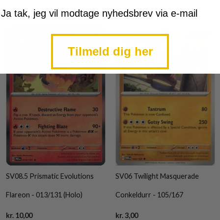
mtykke
Ja tak, jeg vil modtage nyhedsbrev via e-mail
Tilmeld dig her
SV08.5 Prismatic Evolutions
SV06 Twilight Masquerade
Flareon - 013/131 (Holo)
Conkeldurr - 105/167
Current
Current
kr.
10,00
kr.
3,00