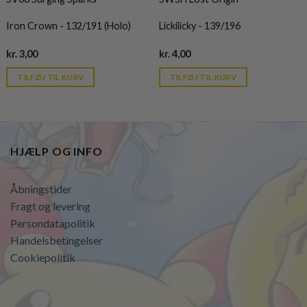
Iron Crown - 132/191 (Holo)
Lickilicky - 139/196
Current
Current
kr.
3,00
kr.
4,00
price
price
is:
is:
TILFØJ TIL KURV
TILFØJ TIL KURV
kr. 39,95.
kr. 39,95.
HJÆLP OG INFO
Åbningstider
Fragt og levering
Persondatapolitik
Handelsbetingelser
Cookiepolitik