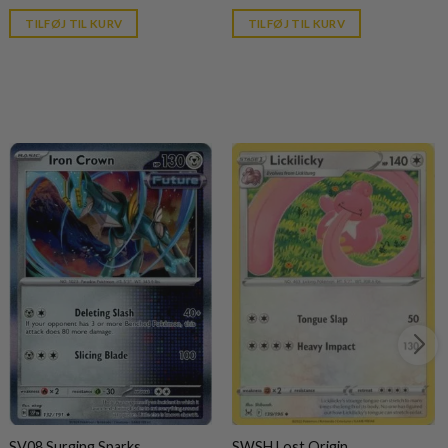
price
price
is:
is:
TILFØJ TIL KURV
TILFØJ TIL KURV
kr. 39,95.
kr. 39,95.
SV08 Surging Sparks
SWSH Lost Origin