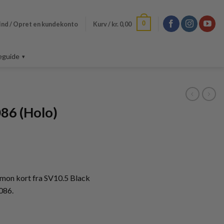
0
ind / Opret en kundekonto
Kurv /
kr.
0,00
eguide
86 (Holo)
mon kort fra SV10.5 Black
086.