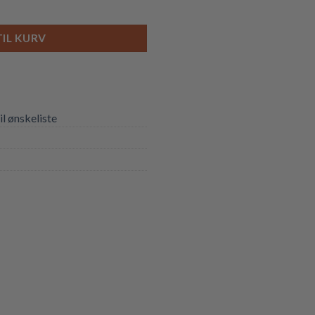
l
TIL KURV
til ønskeliste