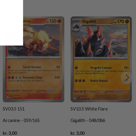
SV03.5 151
SV10.5 White Flare
Arcanine - 059/165
Gigalith - 048/086
Current
Current
kr.
3,00
kr.
3,00