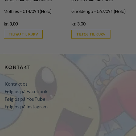
Moltres - 014/094 (Holo)
Gholdengo - 067/091 (Holo)
Current
Current
kr.
3,00
kr.
3,00
price
price
is:
is:
TILFØJ TIL KURV
TILFØJ TIL KURV
kr. 39,95.
kr. 39,95.
KONTAKT
Kontakt os
Følg os på Facebook
Følg os på YouTube
Følg os på Instagram