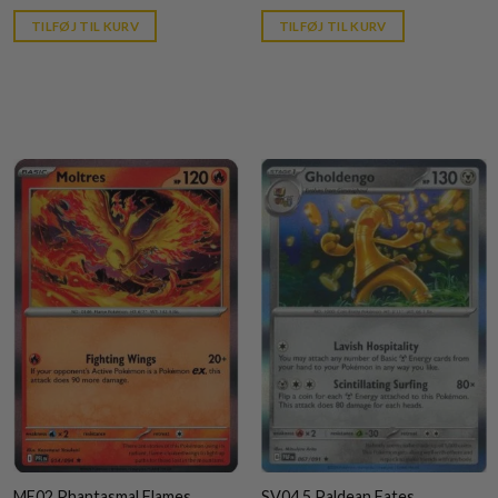
price
price
is:
is:
TILFØJ TIL KURV
TILFØJ TIL KURV
kr. 39,95.
kr. 39,95.
ME02 Phantasmal Flames
SV04.5 Paldean Fates