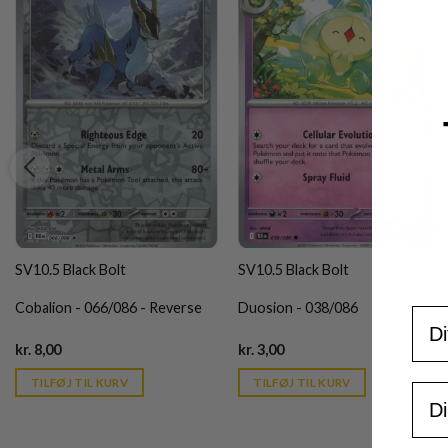
SV10.5 Black Bolt
SV10.5 Black Bolt
Cobalion - 066/086 - Reverse
Duosion - 038/086
For
Current
Current
kr.
8,00
kr.
3,00
price
price
is:
is:
TILFØJ TIL KURV
TILFØJ TIL KURV
Ema
kr. 39,95.
kr. 39,95.