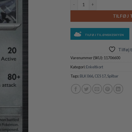
Cobalion - 066/086 (Holo) anta
TILFØJ 
TILFØJ TIL ØNSKESKYEN
Tilføj 
Varenummer (SKU):
11706600
Kategori:
Enkeltkort
Tags:
BLK 066
,
CES 17
,
Spilbar