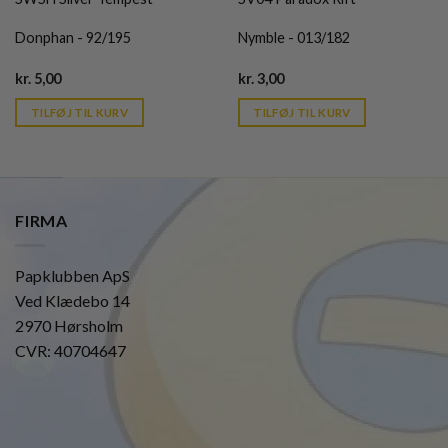
Donphan - 92/195
Nymble - 013/182
Current
Current
kr.
5,00
kr.
3,00
price
price
is:
is:
TILFØJ TIL KURV
TILFØJ TIL KURV
kr. 39,95.
kr. 39,95.
FIRMA
Papklubben ApS
Ved Klædebo 14
2970 Hørsholm
CVR: 40704647