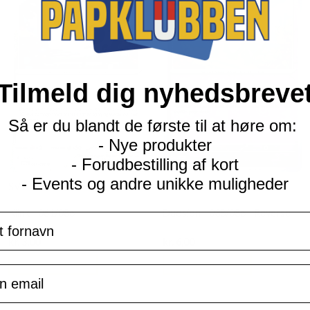
Tilmeld dig nyhedsbreve
Så er du blandt de første til at høre om:
- Nye produkter
- Forudbestilling af kort
- Events og andre unikke muligheder
SV10.5 Black Bolt
SV10.5 Black Bolt
Klink - 061/086
Duosion - 038/086 - Reverse
navn
Current
Current
kr.
3,00
kr.
6,00
price
price
is:
is:
TILFØJ TIL KURV
TILFØJ TIL KURV
il
kr. 39,95.
kr. 39,95.