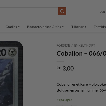
Log 
Grading
Boostere, bokse & tins
Tilbehør
Forældr
FORSIDE
/
ENKELTKORT
Cobalion – 066/0
Tilføj til
ønskeliste
3,00
kr.
Cobalion er et Rare Holo poke
Bolt serien og har nummer 66/
41 på lager