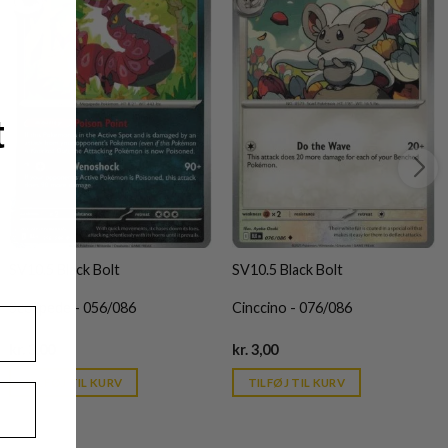
t
SV10.5 Black Bolt
SV10.5 Black Bolt
Scolipede - 056/086
Cinccino - 076/086
Current
Current
kr.
3,00
kr.
3,00
price
price
is:
is:
TILFØJ TIL KURV
TILFØJ TIL KURV
kr. 39,95.
kr. 39,95.