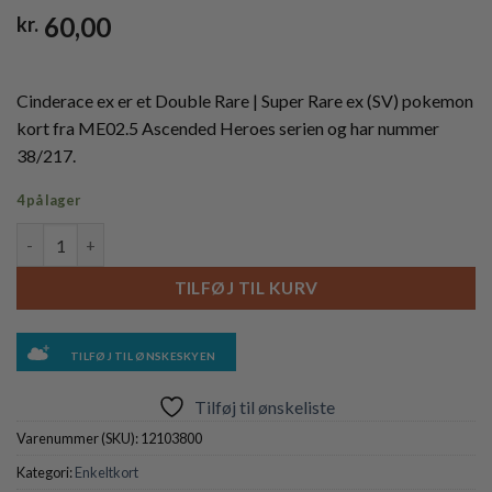
60,00
kr.
Cinderace ex er et Double Rare | Super Rare ex (SV) pokemon
kort fra ME02.5 Ascended Heroes serien og har nummer
38/217.
4 på lager
Cinderace ex - 038/217 antal
TILFØJ TIL KURV
TILFØJ TIL ØNSKESKYEN
Tilføj til ønskeliste
Varenummer (SKU):
12103800
Kategori:
Enkeltkort