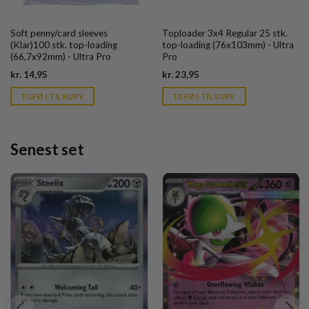
Soft penny/card sleeves
Toploader 3x4 Regular 25 stk.
(Klar)100 stk. top-loading
top-loading (76x103mm) - Ultra
(66,7x92mm) - Ultra Pro
Pro
Current
Current
kr.
14,95
kr.
23,95
price
price
is:
is:
TILFØJ TIL KURV
TILFØJ TIL KURV
kr. 39,95.
kr. 39,95.
Senest set