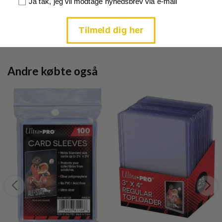
Samtykke
Ja tak, jeg vil modtage nyhedsbrev via e-mail
Current
Current
kr.
40,00
kr.
60,00
price
price
Tilmeld dig her
is:
is:
TILFØJ TIL KURV
TILFØJ TIL KURV
kr. 39,95.
kr. 39,95.
Andre købte også