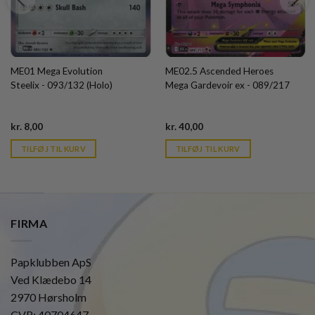
ME01 Mega Evolution
ME02.5 Ascended Heroes
Steelix - 093/132 (Holo)
Mega Gardevoir ex - 089/217
Current
Current
kr.
8,00
kr.
40,00
price
price
is:
is:
TILFØJ TIL KURV
TILFØJ TIL KURV
kr. 39,95.
kr. 39,95.
FIRMA
Papklubben ApS
Ved Klædebo 14
2970 Hørsholm
CVR: 40704647