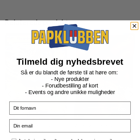
Relaterede produkter
Tilmeld dig nyhedsbrevet
Så er du blandt de første til at høre om:
- Nye produkter
- Forudbestilling af kort
- Events og andre unikke muligheder
Fornavn
Email
ME02.5 Ascended Heroes
ME02.5 Ascended Heroes
Miraidon ex - 073/217
Numel - 223/217