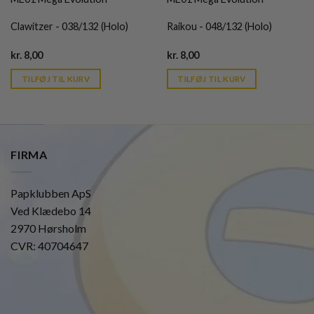
Clawitzer - 038/132 (Holo)
Raikou - 048/132 (Holo)
Current
Current
kr.
8,00
kr.
8,00
price
price
is:
is:
TILFØJ TIL KURV
TILFØJ TIL KURV
kr. 39,95.
kr. 39,95.
FIRMA
Papklubben ApS
Ved Klædebo 14
2970 Hørsholm
CVR: 40704647