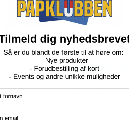
Tilmeld dig nyhedsbreve
Så er du blandt de første til at høre om:
- Nye produkter
- Forudbestilling af kort
- Events og andre unikke muligheder
ME01 Mega Evolution
ME01 Mega Evolution
Steelix - 093/132 (Holo)
Mantine - 032/132
navn
Current
Current
kr.
8,00
kr.
3,00
price
price
is:
is:
TILFØJ TIL KURV
TILFØJ TIL KURV
il
kr. 39,95.
kr. 39,95.