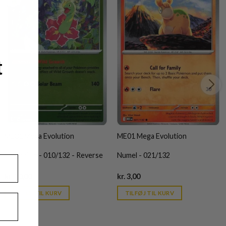
t
ME01 Mega Evolution
ME01 Mega Evolution
Meganium - 010/132 - Reverse
Numel - 021/132
Current
Current
kr.
10,00
kr.
3,00
price
price
is:
is:
TILFØJ TIL KURV
TILFØJ TIL KURV
kr. 39,95.
kr. 39,95.