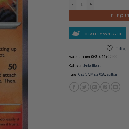
Cinderace - 028/132 (Holo) ant
TILFØJ 
TILFØJ TIL ØNSKESKYEN
Tilføj 
Varenummer (SKU):
11902800
Kategori:
Enkeltkort
Tags:
CES 17
,
MEG 028
,
Spilbar