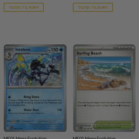
price
price
is:
is:
TILFØJ TIL KURV
TILFØJ TIL KURV
kr. 39,95.
kr. 39,95.
ME01 Mega Evolution
ME01 Mega Evolution