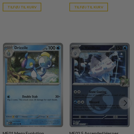
price
price
is:
is:
TILFØJ TIL KURV
TILFØJ TIL KURV
kr. 39,95.
kr. 39,95.
ME01 Mega Evolution
ME02.5 Ascended Heroes