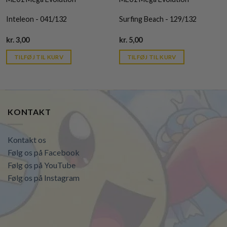
Inteleon - 041/132
Surfing Beach - 129/132
Current
Current
kr.
3,00
kr.
5,00
price
price
is:
is:
TILFØJ TIL KURV
TILFØJ TIL KURV
kr. 39,95.
kr. 39,95.
KONTAKT
Kontakt os
Følg os på Facebook
Følg os på YouTube
Følg os på Instagram