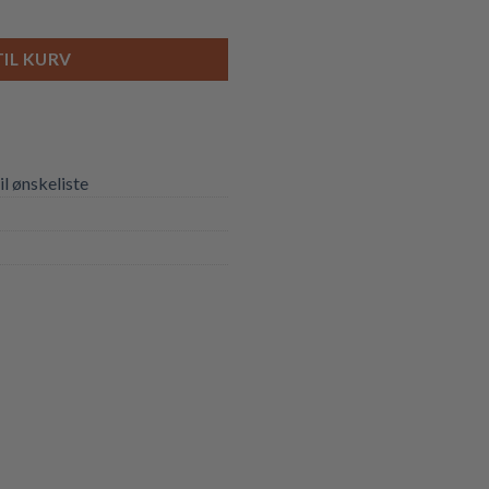
al
TIL KURV
til ønskeliste