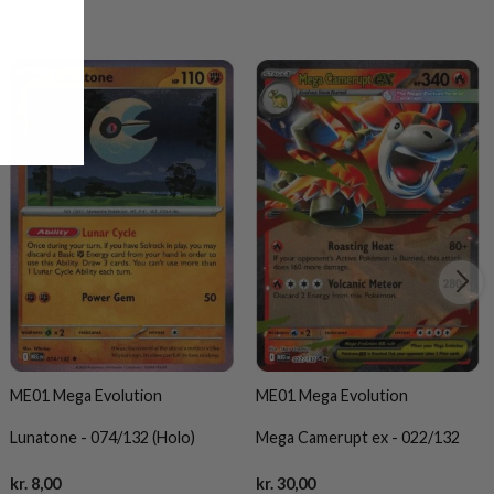
ME01 Mega Evolution
ME01 Mega Evolution
Lunatone - 074/132 (Holo)
Mega Camerupt ex - 022/132
Current
Current
kr.
8,00
kr.
30,00