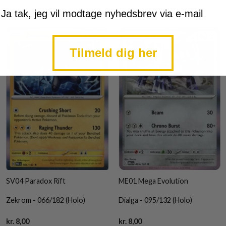
mtykke
Ja tak, jeg vil modtage nyhedsbrev via e-mail
Tilmeld dig her
SV04 Paradox Rift
ME01 Mega Evolution
Zekrom - 066/182 (Holo)
Dialga - 095/132 (Holo)
Current
Current
kr.
8,00
kr.
8,00