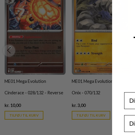
ME01 Mega Evolution
ME01 Mega Evolution
Cinderace - 028/132 - Reverse
Onix - 070/132
For
Current
Current
kr.
10,00
kr.
3,00
price
price
is:
is:
TILFØJ TIL KURV
TILFØJ TIL KURV
Ema
kr. 39,95.
kr. 39,95.