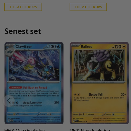
price
price
is:
is:
TILFØJ TIL KURV
TILFØJ TIL KURV
kr. 39,95.
kr. 39,95.
Senest set
ME01 Mega Evolution
ME01 Mega Evolution