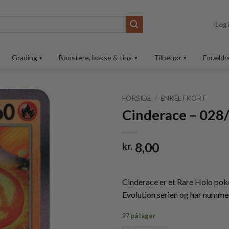
Log 
Grading
Boostere, bokse & tins
Tilbehør
Forældr
FORSIDE
/
ENKELTKORT
Cinderace – 028/
Tilføj til
ønskeliste
8,00
kr.
Cinderace er et Rare Holo p
Evolution serien og har numme
27 på lager