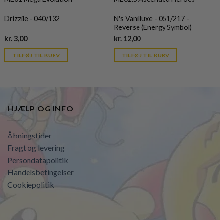
Drizzile - 040/132
N's Vanilluxe - 051/217 -
Reverse (Energy Symbol)
Current
Current
kr.
3,00
kr.
12,00
price
price
is:
is:
TILFØJ TIL KURV
TILFØJ TIL KURV
kr. 39,95.
kr. 39,95.
HJÆLP OG INFO
Åbningstider
Fragt og levering
Persondatapolitik
Handelsbetingelser
Cookiepolitik