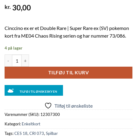
30,00
kr.
Cinccino ex er et Double Rare | Super Rare ex (SV) pokemon
kort fra ME04 Chaos Rising serien og har nummer 73/086.
4 på lager
Cinccino ex - 073/086 antal
TILFØJ TIL KURV
TILFØJ TIL ØNSKESKYEN
Tilføj til ønskeliste
Varenummer (SKU):
12307300
Kategori:
Enkeltkort
Tags:
CES 18
,
CRI 073
,
Spilbar