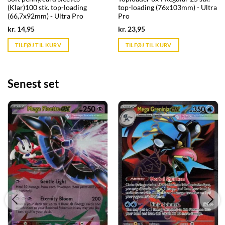
(Klar)100 stk. top-loading
top-loading (76x103mm) - Ultra
(66,7x92mm) - Ultra Pro
Pro
Current
Current
kr.
14,95
kr.
23,95
price
price
is:
is:
TILFØJ TIL KURV
TILFØJ TIL KURV
kr. 39,95.
kr. 39,95.
Senest set