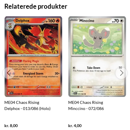
Relaterede produkter
ME04 Chaos Rising
ME04 Chaos Rising
Delphox - 013/086 (Holo)
Minccino - 072/086
Current
Current
kr.
8,00
kr.
4,00
price
price