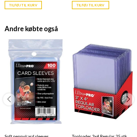
is:
is:
TILFØJ TIL KURV
TILFØJ TIL KURV
kr. 39,95.
kr. 39,95.
Andre købte også
Soft penny/card sleeves
Toploader 3x4 Regular 25 stk.