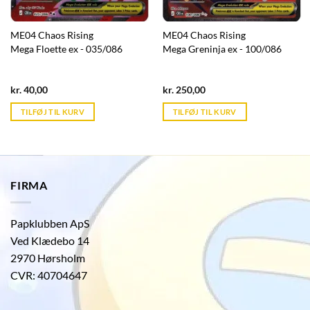
ME04 Chaos Rising
ME04 Chaos Rising
Mega Floette ex - 035/086
Mega Greninja ex - 100/086
Current
Current
kr.
40,00
kr.
250,00
price
price
is:
is:
TILFØJ TIL KURV
TILFØJ TIL KURV
kr. 39,95.
kr. 39,95.
FIRMA
Papklubben ApS
Ved Klædebo 14
2970 Hørsholm
CVR: 40704647