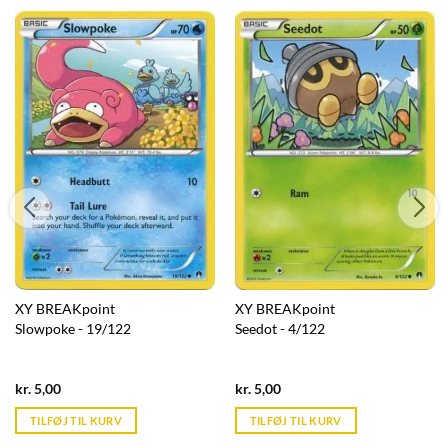
XY BREAKpoint
XY BREAKpoint
Slowpoke - 19/122
Seedot - 4/122
Current
Current
kr.
5,00
kr.
5,00
price
price
is:
is:
TILFØJ TIL KURV
TILFØJ TIL KURV
kr. 39,95.
kr. 39,95.