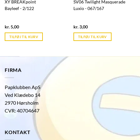
XY BREAKpoint
SV06 Twilight Masquerade
Bayleef - 2/122
Luxio - 067/167
Current
Current
kr.
5,00
kr.
3,00
price
price
is:
is:
TILFØJ TIL KURV
TILFØJ TIL KURV
kr. 39,95.
kr. 39,95.
FIRMA
Papklubben ApS
Ved Klædebo 14
2970 Hørsholm
CVR: 40704647
KONTAKT