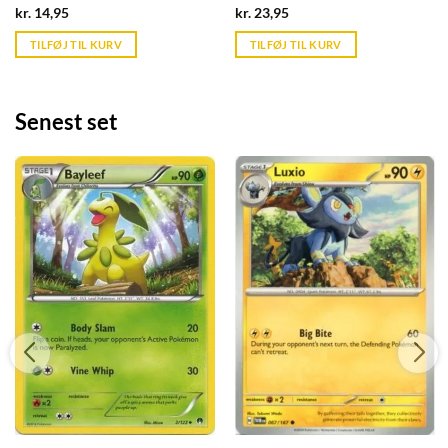
Current
Current
kr.
14,95
kr.
23,95
price
price
is:
is:
TILFØJ TIL KURV
TILFØJ TIL KURV
kr. 39,95.
kr. 39,95.
Senest set