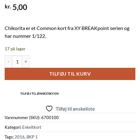
5,00
kr.
Chikorita er et Common kort fra XY BREAKpoint serien og
har nummer 1/122.
17 på lager
Chikorita - 1/122 antal
TILFØJ TIL KURV
TILFØJ TIL ØNSKESKYEN
Tilføj til ønskeliste
Varenummer (SKU):
6700100
Kategori:
Enkeltkort
Tags:
2016
,
BKP 1