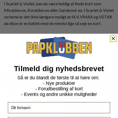
I Scarlet & Violet, kan du være heldig at finde kort som
Miraidon ex, Koraidon ex eller Gardevoir ex. I Scarlet & Violet
serierne er det ikke længere muligt at få V, VMAX og VSTAR
da disse er erstattet med de mindst lige så seje ex kort.
Relaterede produkter
Tilmeld dig nyhedsbrevet
Så er du blandt de første til at høre om:
- Nye produkter
- Forudbestilling af kort
- Events og andre unikke muligheder
Fornavn