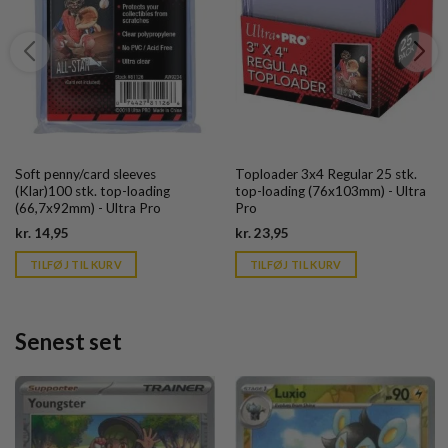
Soft penny/card sleeves
Toploader 3x4 Regular 25 stk.
(Klar)100 stk. top-loading
top-loading (76x103mm) - Ultra
(66,7x92mm) - Ultra Pro
Pro
Current
Current
kr.
14,95
kr.
23,95
price
price
is:
is:
TILFØJ TIL KURV
TILFØJ TIL KURV
kr. 39,95.
kr. 39,95.
Senest set