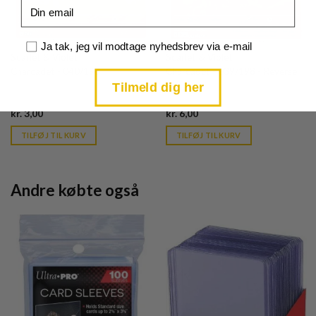
Email
Samtykke
Ja tak, jeg vil modtage nyhedsbrev via e-mail
Scarlet & Violet
Scarlet & Violet
Charcadet - 040/198
Charcadet - 039/198 - Reverse
Tilmeld dig her
Current
Current
kr.
3,00
kr.
6,00
price
price
is:
is:
TILFØJ TIL KURV
TILFØJ TIL KURV
kr. 39,95.
kr. 39,95.
Andre købte også