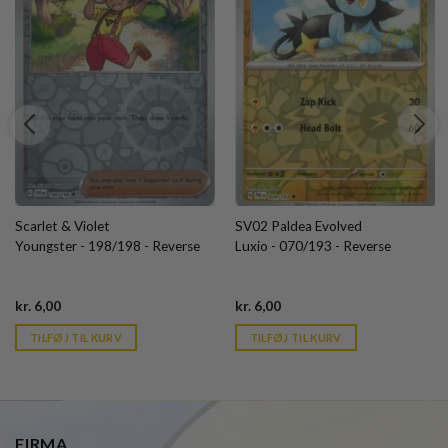
Scarlet & Violet
SV02 Paldea Evolved
Youngster - 198/198 - Reverse
Luxio - 070/193 - Reverse
Current
Current
kr.
6,00
kr.
6,00
price
price
is:
is:
TILFØJ TIL KURV
TILFØJ TIL KURV
kr. 39,95.
kr. 39,95.
FIRMA