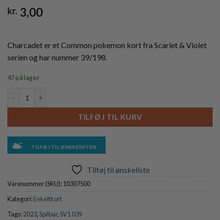
3,00
kr.
Charcadet er et Common pokemon kort fra Scarlet & Violet
serien og har nummer 39/198.
47 på lager
Charcadet - 039/198 antal
TILFØJ TIL KURV
TILFØJ TIL ØNSKESKYEN
Tilføj til ønskeliste
Varenummer (SKU):
10307500
Kategori:
Enkeltkort
Tags:
2023
,
Spilbar
,
SV1 039