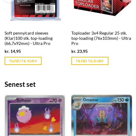
Soft penny/card sleeves
Toploader 3x4 Regular 25 stk.
(Klar)100 stk. top-loading
top-loading (76x103mm) - Ultra
(66,7x92mm) - Ultra Pro
Pro
Current
Current
kr.
14,95
kr.
23,95
price
price
is:
is:
TILFØJ TIL KURV
TILFØJ TIL KURV
kr. 39,95.
kr. 39,95.
Senest set