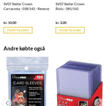
SV07 Stellar Crown
SV07 Stellar Crown
Carracosta - 038/142 - Reverse
Riolu - 081/142
Current
Current
kr.
10,00
kr.
3,00
price
price
is:
is:
TILFØJ TIL KURV
TILFØJ TIL KURV
kr. 39,95.
kr. 39,95.
Andre købte også