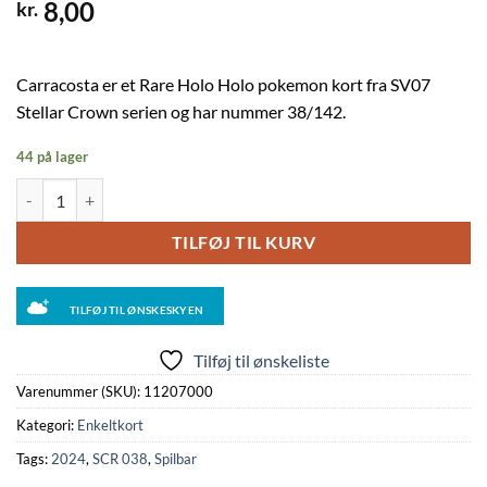
8,00
kr.
Carracosta er et Rare Holo Holo pokemon kort fra SV07
Stellar Crown serien og har nummer 38/142.
44 på lager
Carracosta - 038/142 (Holo) antal
TILFØJ TIL KURV
TILFØJ TIL ØNSKESKYEN
Tilføj til ønskeliste
Varenummer (SKU):
11207000
Kategori:
Enkeltkort
Tags:
2024
,
SCR 038
,
Spilbar