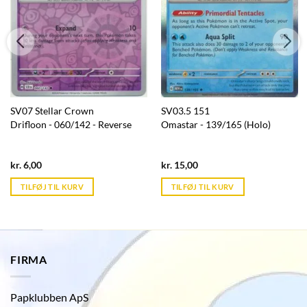
SV07 Stellar Crown
SV03.5 151
Drifloon - 060/142 - Reverse
Omastar - 139/165 (Holo)
Current
Current
kr.
6,00
kr.
15,00
price
price
is:
is:
TILFØJ TIL KURV
TILFØJ TIL KURV
kr. 39,95.
kr. 39,95.
FIRMA
Papklubben ApS