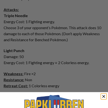
Attacks:
Triple Needle
Energy Cost: 1 Fighting energy.
Choose 3 of your opponent’s Pokémon. This attack does 10
damage to each of those Pokémon. (Don’t apply Weakness
and Resistance for Benched Pokémon.)
Light Punch
Damage: 50
Energy Cost: 1 Fighting energy + 2 Colorless energy.
Weakness:
Fire ×2
Resistance:
Non
Retreat Cost:
1 Colorless energy
Se vores store udvalg af enkeltkort fra
EX Crystal Guardians
.
EX Crystal Guardians blev udgivet i August 2006. Den er den