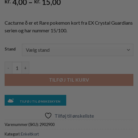
Prisinterval:
4,00
–
15,00
kr.
kr.
kr. 4,00
til
kr. 15,00
Cacturne δ er et Rare pokemon kort fra EX Crystal Guardians
serien og har nummer 15/100.
Stand
Cacturne δ - 15/100 antal
TILFØJ TIL KURV
TILFØJ TIL ØNSKESKYEN
Tilføj til ønskeliste
Varenummer (SKU):
2902900
Kategori:
Enkeltkort