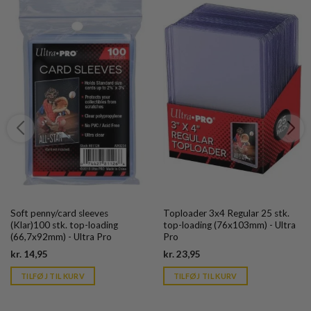
Soft penny/card sleeves
Toploader 3x4 Regular 25 stk.
(Klar)100 stk. top-loading
top-loading (76x103mm) - Ultra
(66,7x92mm) - Ultra Pro
Pro
Current
Current
kr.
14,95
kr.
23,95
price
price
is:
is:
TILFØJ TIL KURV
TILFØJ TIL KURV
kr. 39,95.
kr. 39,95.