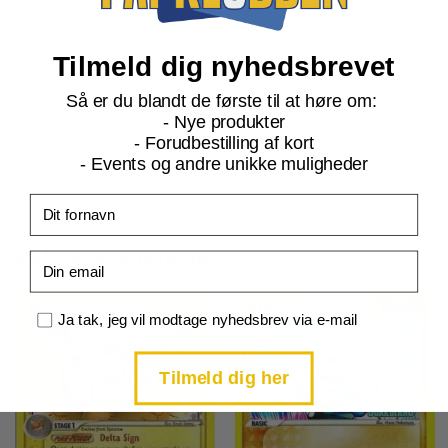
14. udvidelse til EX serierne og samtidig den 29. serie der blev
udgivet på engelsk.
Tilmeld dig nyhedsbrevet
Serien indeholder 100 forskellige pokemonkort, hvoraf det er
muligt at samle de 88 som reverse foil.
Så er du blandt de første til at høre om:
- Nye produkter
I Crystal Guardians, kan du være heldig at finde kort som
- Forudbestilling af kort
Celebi Goldstar, Alakazam Goldstar eller Blastoise δ.
- Events og andre unikke muligheder
Fornavn
Relaterede produkter
Email
Samtykke
Ja tak, jeg vil modtage nyhedsbrev via e-mail
Tilmeld dig her