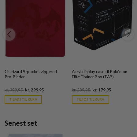
Charizard 9-pocket zippered
Akryl display case til Pokémon
Pro-Binder
Elite Trainer Box (TAB)
Original
Current
Original
Current
kr.
399,95
kr.
299,95
kr.
239,95
kr.
179,95
price
price
price
price
was:
is:
was:
is:
TILFØJ TIL KURV
TILFØJ TIL KURV
kr. 399,95.
kr. 39,95.
kr. 239,95.
kr. 39,95.
Senest set