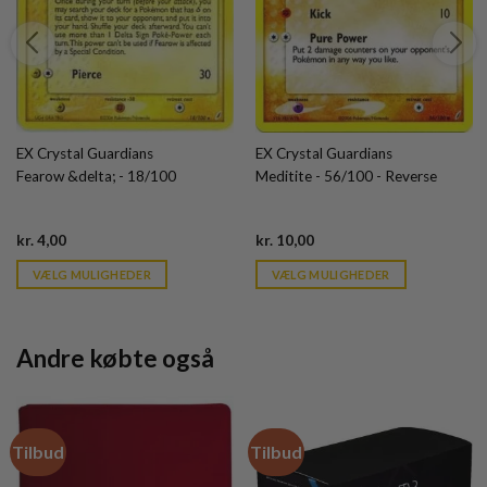
EX Crystal Guardians
EX Crystal Guardians
Fearow &delta; - 18/100
Meditite - 56/100 - Reverse
Current
Current
kr.
4,00
kr.
10,00
price
price
is:
is:
VÆLG MULIGHEDER
VÆLG MULIGHEDER
kr. 39,95.
kr. 39,95.
Andre købte også
Tilbud
Tilbud