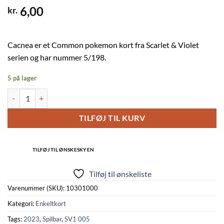
6,00
kr.
Cacnea er et Common pokemon kort fra Scarlet & Violet
serien og har nummer 5/198.
5 på lager
Cacnea - 005/198 - Reverse antal
TILFØJ TIL KURV
TILFØJ TIL ØNSKESKYEN
Tilføj til ønskeliste
Varenummer (SKU):
10301000
Kategori:
Enkeltkort
Tags:
2023
,
Spilbar
,
SV1 005