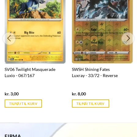
SV06 Twilight Masquerade
SWSH Shining Fates
Luxio - 067/167
Luxray - 33/72 - Reverse
Current
Current
kr.
3,00
kr.
8,00
price
price
is:
is:
TILFØJ TIL KURV
TILFØJ TIL KURV
kr. 39,95.
kr. 39,95.
FIRMA