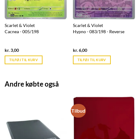
Scarlet & Violet
Scarlet & Violet
Cacnea - 005/198
Hypno - 083/198 - Reverse
Current
Current
kr.
3,00
kr.
6,00
price
price
is:
is:
TILFØJ TIL KURV
TILFØJ TIL KURV
kr. 39,95.
kr. 39,95.
Andre købte også
Tilbud