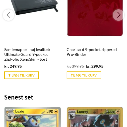
Samlemappe i høj kvalitet:
Charizard 9-pocket zippered
Ultimate Guard 9-pocket
Pro-Binder
ZipFolio XenoSkin - Sort
Current
Original
Current
kr.
249,95
kr.
399,95
kr.
299,95
price
price
price
is:
was:
is:
TILFØJ TIL KURV
TILFØJ TIL KURV
kr. 39,95.
kr. 399,95.
kr. 39,95.
Senest set