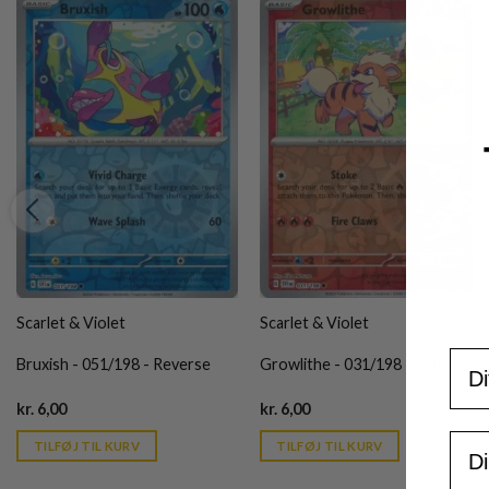
Scarlet & Violet
Scarlet & Violet
For
Bruxish - 051/198 - Reverse
Growlithe - 031/198 - Reverse
Current
Current
kr.
6,00
kr.
6,00
price
price
is:
is:
Ema
TILFØJ TIL KURV
TILFØJ TIL KURV
kr. 39,95.
kr. 39,95.