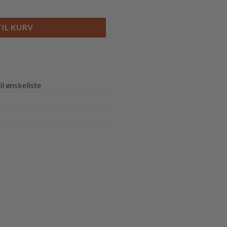
TIL KURV
til ønskeliste