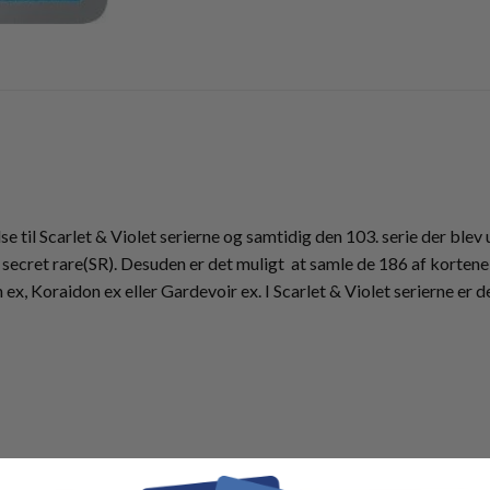
se til Scarlet & Violet serierne og samtidig den 103. serie der blev
secret rare(SR). Desuden er det muligt at samle de 186 af kortene 
n ex, Koraidon ex eller Gardevoir ex. I Scarlet & Violet serierne e