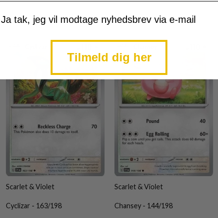
mtykke
Ja tak, jeg vil modtage nyhedsbrev via e-mail
Tilmeld dig her
Scarlet & Violet
Scarlet & Violet
Cyclizar - 163/198
Chansey - 144/198