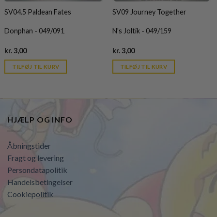
SV04.5 Paldean Fates
SV09 Journey Together
Donphan - 049/091
N's Joltik - 049/159
Current
Current
kr.
3,00
kr.
3,00
price
price
is:
is:
TILFØJ TIL KURV
TILFØJ TIL KURV
kr. 39,95.
kr. 39,95.
HJÆLP OG INFO
Åbningstider
Fragt og levering
Persondatapolitik
Handelsbetingelser
Cookiepolitik