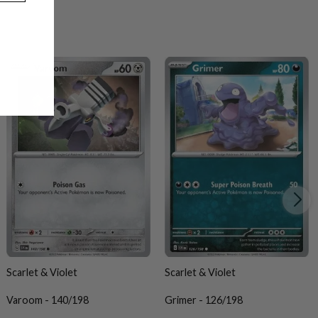
Scarlet & Violet
Scarlet & Violet
Varoom - 140/198
Grimer - 126/198