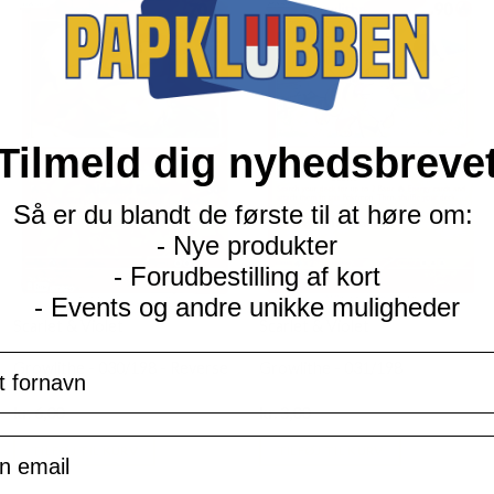
Tilmeld dig nyhedsbreve
Så er du blandt de første til at høre om:
- Nye produkter
- Forudbestilling af kort
- Events og andre unikke muligheder
Scarlet & Violet
Scarlet & Violet
navn
Growlithe - 030/198 - Reverse
Growlithe - 031/198
Current
Current
kr.
6,00
kr.
3,00
price
price
is:
is:
il
TILFØJ TIL KURV
TILFØJ TIL KURV
kr. 39,95.
kr. 39,95.