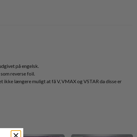
 udgivet på engelsk.
som reverse foil.
r det ikke længere muligt at få V, VMAX og VSTAR da disse er