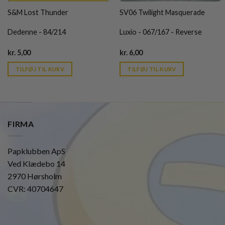
S&M Lost Thunder
SV06 Twilight Masquerade
Dedenne - 84/214
Luxio - 067/167 - Reverse
Current
Current
kr.
5,00
kr.
6,00
price
price
is:
is:
TILFØJ TIL KURV
TILFØJ TIL KURV
kr. 39,95.
kr. 39,95.
FIRMA
Papklubben ApS
Ved Klædebo 14
2970 Hørsholm
CVR: 40704647