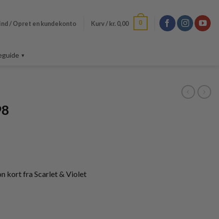
0
ind / Opret en kundekonto
Kurv /
kr.
0,00
eguide
98
kort fra Scarlet & Violet