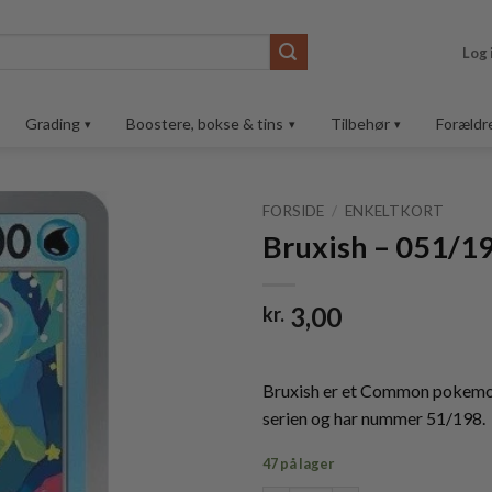
Log 
Grading
Boostere, bokse & tins
Tilbehør
Forældr
FORSIDE
/
ENKELTKORT
Bruxish – 051/1
Tilføj til
ønskeliste
3,00
kr.
Bruxish er et Common pokemon 
serien og har nummer 51/198.
47 på lager