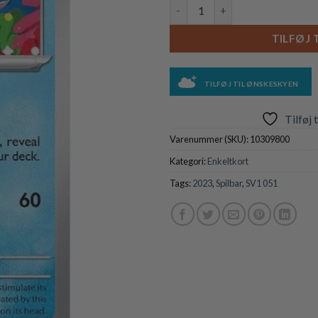
Bruxish - 051/198 antal
TILFØJ 
TILFØJ TIL ØNSKESKYEN
Tilføj 
Varenummer (SKU):
10309800
Kategori:
Enkeltkort
Tags:
2023
,
Spilbar
,
SV1 051