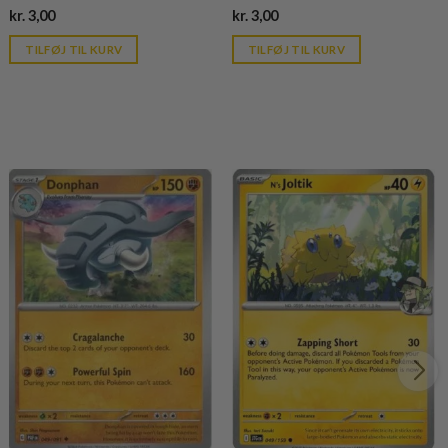
Current
Current
kr.
3,00
kr.
3,00
price
price
is:
is:
TILFØJ TIL KURV
TILFØJ TIL KURV
kr. 39,95.
kr. 39,95.