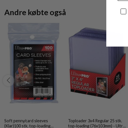
Andre købte også
Sa
Soft penny/card sleeves
Toploader 3x4 Regular 25 stk.
(Klar)100 stk. top-loading
top-loading (76x103mm) - Ultra