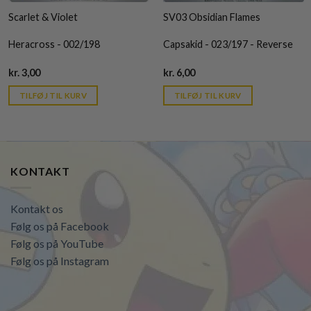
Scarlet & Violet
SV03 Obsidian Flames
Heracross - 002/198
Capsakid - 023/197 - Reverse
Current
Current
kr.
3,00
kr.
6,00
price
price
is:
is:
TILFØJ TIL KURV
TILFØJ TIL KURV
kr. 39,95.
kr. 39,95.
KONTAKT
Kontakt os
Følg os på Facebook
Følg os på YouTube
Følg os på Instagram