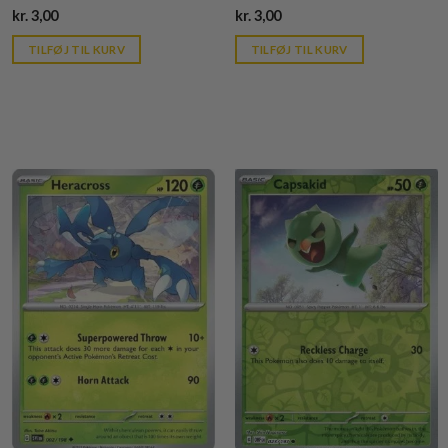
Current
Current
kr.
3,00
kr.
3,00
price
price
is:
is:
TILFØJ TIL KURV
TILFØJ TIL KURV
kr. 39,95.
kr. 39,95.