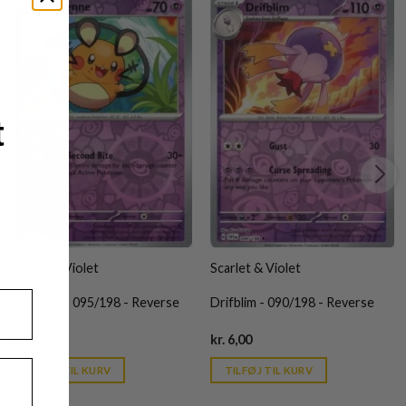
t
Scarlet & Violet
Scarlet & Violet
Dedenne - 095/198 - Reverse
Drifblim - 090/198 - Reverse
Current
Current
kr.
6,00
kr.
6,00
price
price
is:
is:
TILFØJ TIL KURV
TILFØJ TIL KURV
kr. 39,95.
kr. 39,95.