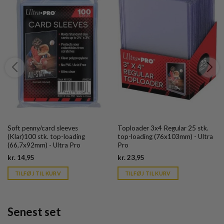
Soft penny/card sleeves
Toploader 3x4 Regular 25 stk.
(Klar)100 stk. top-loading
top-loading (76x103mm) - Ultra
(66,7x92mm) - Ultra Pro
Pro
Current
Current
kr.
14,95
kr.
23,95
price
price
is:
is:
TILFØJ TIL KURV
TILFØJ TIL KURV
kr. 39,95.
kr. 39,95.
Senest set