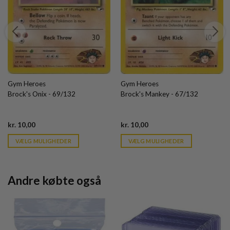
Gym Heroes
Gym Heroes
Brock's Onix - 69/132
Brock's Mankey - 67/132
Current
Current
kr.
10,00
kr.
10,00
price
price
is:
is:
VÆLG MULIGHEDER
VÆLG MULIGHEDER
kr. 39,95.
kr. 39,95.
Andre købte også