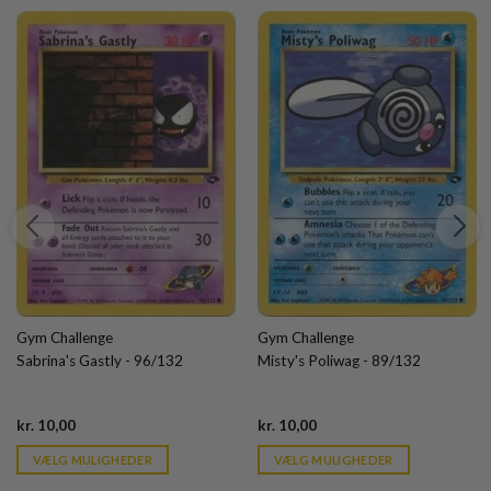
Gym Challenge
Gym Challenge
Sabrina's Gastly - 96/132
Misty's Poliwag - 89/132
Current
Current
kr.
10,00
kr.
10,00
price
price
is:
is:
VÆLG MULIGHEDER
VÆLG MULIGHEDER
kr. 39,95.
kr. 39,95.