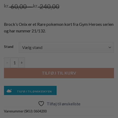
Prisinterval:
60,00
–
240,00
kr.
kr.
kr. 60,00
til
kr. 240,00
Brock’s Onix er et Rare pokemon kort fra Gym Heroes serien
og har nummer 21/132.
Stand
Brock's Onix - 21/132 - 1st Edition antal
TILFØJ TIL KURV
TILFØJ TIL ØNSKESKYEN
Tilføj til ønskeliste
Varenummer (SKU):
0604200