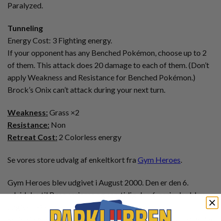
Paralyzed.
Tunneling
Energy Cost: 3 Fighting energy.
If your opponent has any Benched Pokémon, choose up to 2
of them. This attack does 20 damage to each of them. (Don’t
apply Weakness and Resistance for Benched Pokémon.)
Brock’s Onix can’t attack during your next turn.
Weakness:
Grass ×2
Resistance:
Non
Retreat Cost:
2 Colorless energy
Se vores store udvalg af enkeltkort fra
Gym Heroes
.
Gym Heroes blev udgivet i August 2000. Den er den 6.
udvidelse til Base serierne og samtidig den 6. serie der blev
udgivet på engelsk.
Serien indeholder 132 forskellige pokemonkort, hvoraf de 19