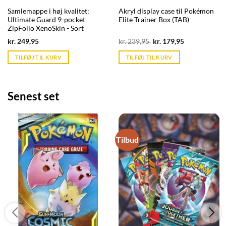
Samlemappe i høj kvalitet:
Akryl display case til Pokémon
Ultimate Guard 9-pocket
Elite Trainer Box (TAB)
ZipFolio XenoSkin - Sort
Current
Original
Current
kr.
249,95
kr.
239,95
kr.
179,95
price
price
price
is:
was:
is:
TILFØJ TIL KURV
TILFØJ TIL KURV
kr. 39,95.
kr. 239,95.
kr. 39,95.
Senest set
Tilbud