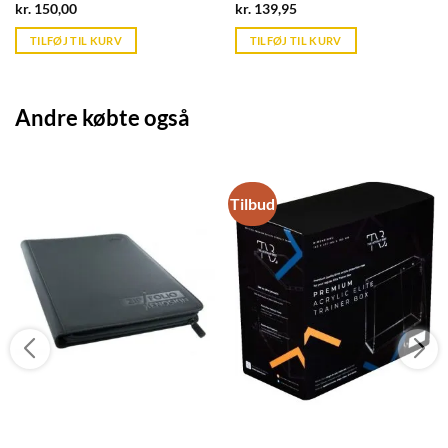
Current
Current
kr.
150,00
kr.
139,95
price
price
is:
is:
TILFØJ TIL KURV
TILFØJ TIL KURV
kr. 39,95.
kr. 39,95.
Andre købte også
Tilbud