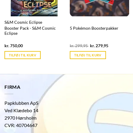
S&M Cosmic Eclipse
Booster Pack - S&M Cosmic
5 Pokémon Boosterpakker
Eclipse
Current
Original
Current
kr.
750,00
kr.
299,95
kr.
279,95
price
price
price
is:
was:
is:
TILFØJ TIL KURV
TILFØJ TIL KURV
kr. 39,95.
kr. 299,95.
kr. 39,95.
FIRMA
Papklubben ApS
Ved Klædebo 14
2970 Hørsholm
CVR: 40704647