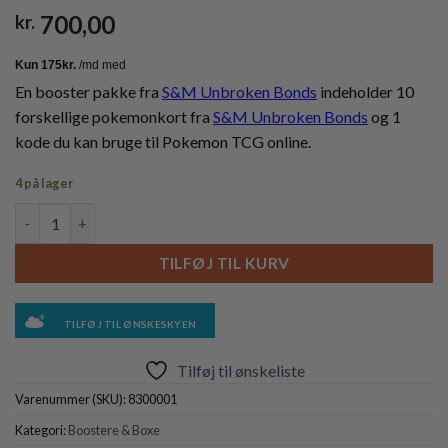
700,00
kr.
En booster pakke fra
S&M Unbroken Bonds
indeholder 10
forskellige pokemonkort fra
S&M Unbroken Bonds
og 1
kode du kan bruge til Pokemon TCG online.
4 på lager
Booster Pack - S&M Unbroken Bonds antal
TILFØJ TIL KURV
TILFØJ TIL ØNSKESKYEN
Tilføj til ønskeliste
Varenummer (SKU):
8300001
Kategori:
Boostere & Boxe