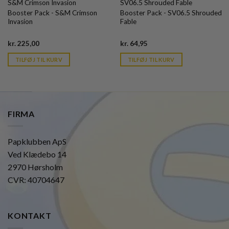
S&M Crimson Invasion
SV06.5 Shrouded Fable
Booster Pack - S&M Crimson
Booster Pack - SV06.5 Shrouded
Invasion
Fable
Current
Current
kr.
225,00
kr.
64,95
price
price
is:
is:
TILFØJ TIL KURV
TILFØJ TIL KURV
kr. 39,95.
kr. 39,95.
FIRMA
Papklubben ApS
Ved Klædebo 14
2970 Hørsholm
CVR: 40704647
KONTAKT