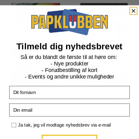
Tilmeld dig nyhedsbrevet
Så er du blandt de første til at høre om:
- Nye produkter
- Forudbestilling af kort
- Events og andre unikke muligheder
Fornavn
S&M Cosmic Eclipse
S&M Celestial Storm
Booster Pack - S&M Cosmic
Booster Pack - S&M Celestial
Email
Eclipse
Storm
Current
Current
kr.
750,00
kr.
599,95
price
price
Samtykke
Ja tak, jeg vil modtage nyhedsbrev via e-mail
is:
is:
TILFØJ TIL KURV
TILFØJ TIL KURV
kr. 39,95.
kr. 39,95.