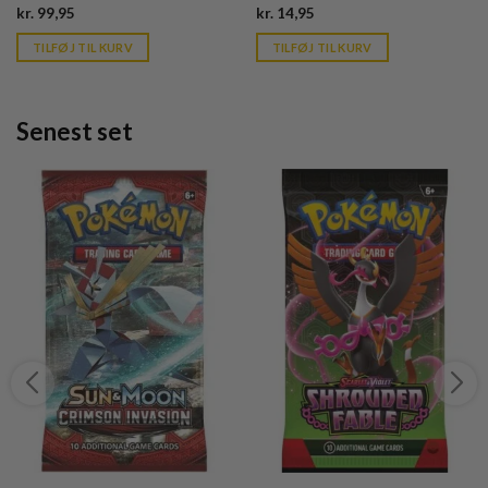
Current
Current
kr.
99,95
kr.
14,95
price
price
is:
is:
TILFØJ TIL KURV
TILFØJ TIL KURV
kr. 39,95.
kr. 39,95.
Senest set