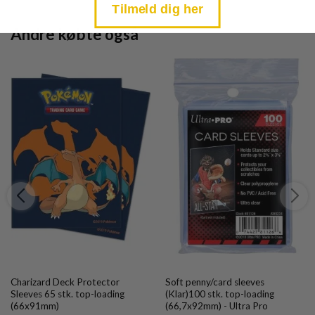
Tilmeld dig her
Andre købte også
Charizard Deck Protector
Soft penny/card sleeves
Sleeves 65 stk. top-loading
(Klar)100 stk. top-loading
(66x91mm)
(66,7x92mm) - Ultra Pro