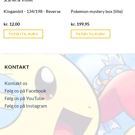
Kingambit - 134/198 - Reverse
Pokemon mystery box (lille)
Current
Current
kr.
12,00
kr.
199,95
price
price
is:
is:
TILFØJ TIL KURV
TILFØJ TIL KURV
kr. 39,95.
kr. 39,95.
KONTAKT
Kontakt os
Følg os på Facebook
Følg os på YouTube
Følg os på Instagram