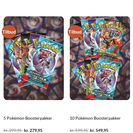
Tilbud
Tilbud
5 Pokémon Boosterpakker
10 Pokémon Boosterpakker
Original
Current
Original
Current
kr.
299,95
kr.
279,95
kr.
599,95
kr.
549,95