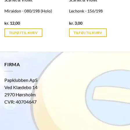
Miraidon - 080/198 (Holo)
Lechonk - 156/198
Current
Current
kr.
12,00
kr.
3,00
price
price
is:
is:
TILFØJ TIL KURV
TILFØJ TIL KURV
kr. 39,95.
kr. 39,95.
FIRMA
Papklubben ApS
Ved Klædebo 14
2970 Hørsholm
CVR: 40704647