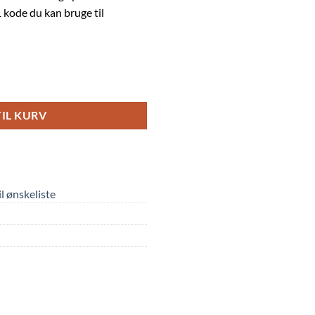
 kode du kan bruge til
stk.) fra S&M Burning Shadows antal
TIL KURV
til ønskeliste