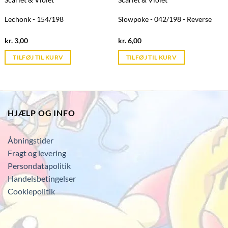
Lechonk - 154/198
Slowpoke - 042/198 - Reverse
Current
Current
kr.
3,00
kr.
6,00
price
price
is:
is:
TILFØJ TIL KURV
TILFØJ TIL KURV
kr. 39,95.
kr. 39,95.
HJÆLP OG INFO
Åbningstider
Fragt og levering
Persondatapolitik
Handelsbetingelser
Cookiepolitik