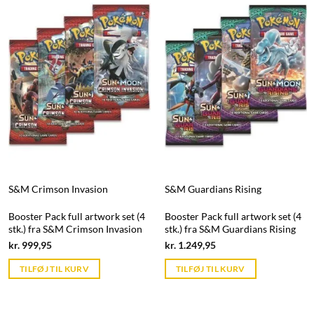
S&M Crimson Invasion
S&M Guardians Rising
Booster Pack full artwork set (4
Booster Pack full artwork set (4
stk.) fra S&M Crimson Invasion
stk.) fra S&M Guardians Rising
Current
Current
kr.
999,95
kr.
1.249,95
price
price
is:
is:
TILFØJ TIL KURV
TILFØJ TIL KURV
kr. 39,95.
kr. 39,95.