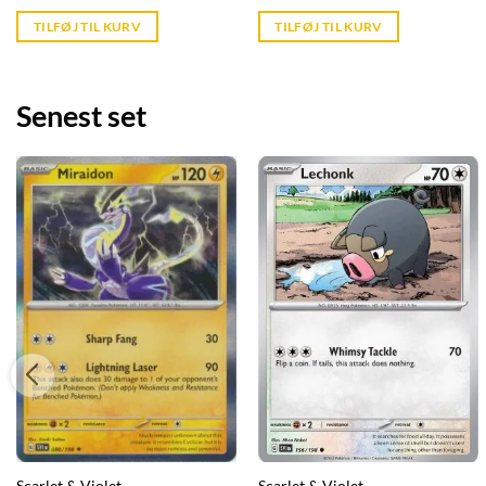
price
price
is:
is:
TILFØJ TIL KURV
TILFØJ TIL KURV
kr. 39,95.
kr. 39,95.
Senest set
Scarlet & Violet
Scarlet & Violet