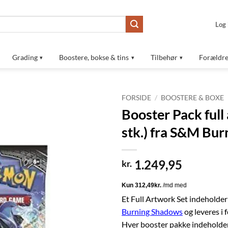
Log 
Grading
Boostere, bokse & tins
Tilbehør
Forældre
FORSIDE
/
BOOSTERE & BOXE
Booster Pack full
Tilføj til
stk.) fra S&M Bu
ønskeliste
1.249,95
kr.
Et Full Artwork Set indeholder
Burning Shadows
og leveres i 
Hver booster pakke indeholde