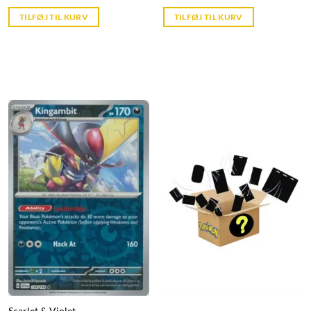
price
price
price
price
was:
is:
was:
is:
TILFØJ TIL KURV
TILFØJ TIL KURV
kr. 299,95.
kr. 39,95.
kr. 599,95.
kr. 39,95.
Scarlet & Violet