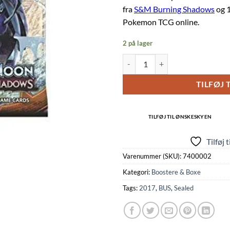
fra
S&M Burning Shadows
og 1
Pokemon TCG online.
2 på lager
Booster Pack full artwork set (4 
TILFØJ 
TILFØJ TIL ØNSKESKYEN
Tilføj 
Varenummer (SKU):
7400002
Kategori:
Boostere & Boxe
Tags:
2017
,
BUS
,
Sealed