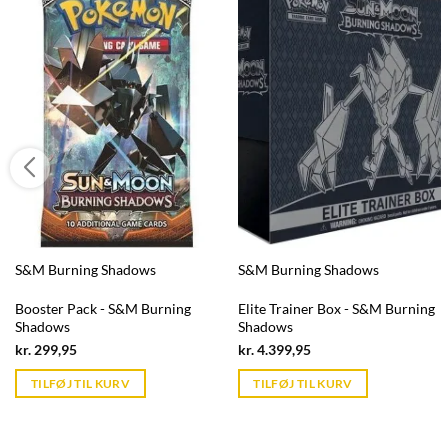
S&M Burning Shadows
S&M Burning Shadows
Booster Pack - S&M Burning
Elite Trainer Box - S&M Burning
Shadows
Shadows
Current
Current
kr.
299,95
kr.
4.399,95
price
price
is:
is:
TILFØJ TIL KURV
TILFØJ TIL KURV
kr. 39,95.
kr. 39,95.