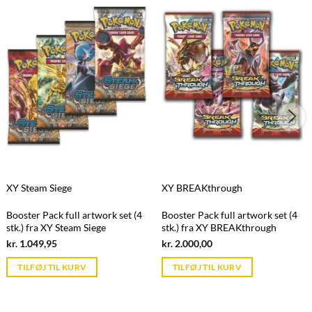
XY Steam Siege
XY BREAKthrough
Booster Pack full artwork set (4
Booster Pack full artwork set (4
stk.) fra XY Steam Siege
stk.) fra XY BREAKthrough
Current
Current
kr.
1.049,95
kr.
2.000,00
price
price
is:
is:
TILFØJ TIL KURV
TILFØJ TIL KURV
kr. 39,95.
kr. 39,95.