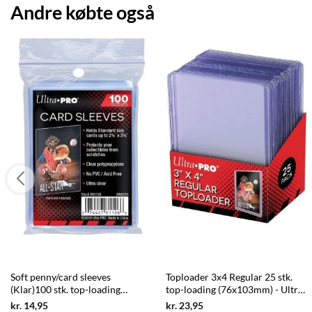
Andre købte også
Soft penny/card sleeves
Toploader 3x4 Regular 25 stk.
(Klar)100 stk. top-loading
top-loading (76x103mm) - Ultra
(66,7x92mm) - Ultra Pro
Pro
Current
Current
kr.
14,95
kr.
23,95