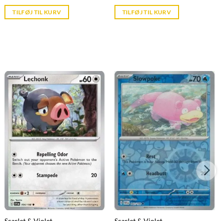
price
price
is:
is:
TILFØJ TIL KURV
TILFØJ TIL KURV
kr. 39,95.
kr. 39,95.
Scarlet & Violet
Scarlet & Violet