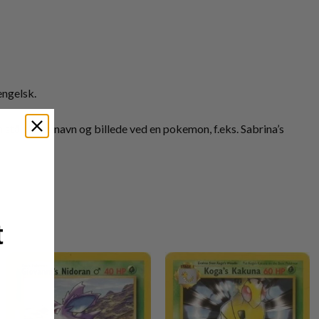
engelsk.
tå disses navn og billede ved en pokemon, f.eks. Sabrina’s
t