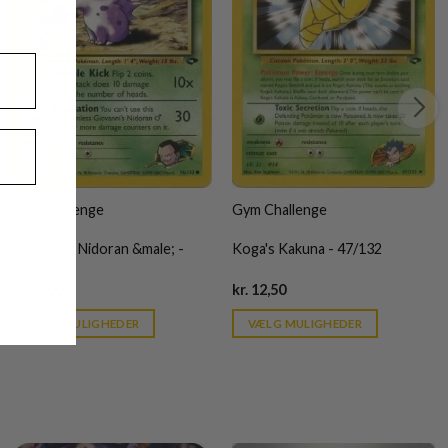
Gym Challenge
Gym Challenge
Giovanni's Nidoran &male; -
Koga's Kakuna - 47/132
76/132
Current
Current
kr.
10,00
kr.
12,50
price
price
is:
is:
VÆLG MULIGHEDER
VÆLG MULIGHEDER
kr. 39,95.
kr. 39,95.