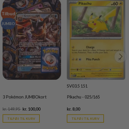
Tilbud
JUMBO
SV03.5 151
3 Pokémon JUMBOkort
Pikachu - 025/165
Original
Current
Current
kr.
149,95
kr.
100,00
kr.
8,00
price
price
price
was:
is:
is:
TILFØJ TIL KURV
TILFØJ TIL KURV
kr. 149,95.
kr. 39,95.
kr. 39,95.