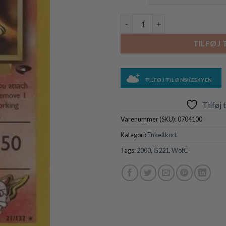
Blaine's Ninetales - 21/132 ant
TILFØJ 
TILFØJ TIL ØNSKESKYEN
Tilføj 
Varenummer (SKU):
0704100
Kategori:
Enkeltkort
Tags:
2000
,
G221
,
WotC