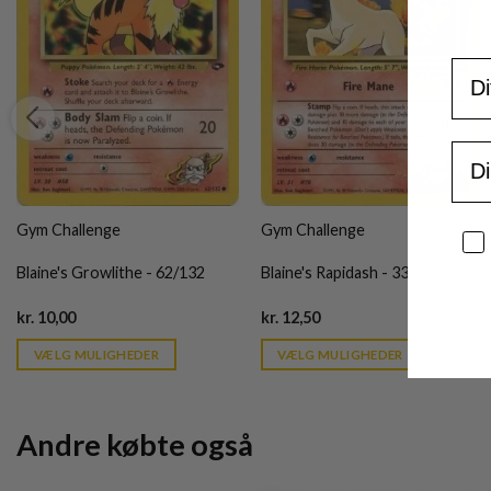
For
Ema
Gym Challenge
Gym Challenge
Sa
Blaine's Growlithe - 62/132
Blaine's Rapidash - 33/132
Current
Current
kr.
10,00
kr.
12,50
price
price
is:
is:
VÆLG MULIGHEDER
VÆLG MULIGHEDER
kr. 39,95.
kr. 39,95.
Andre købte også