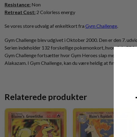
Resistance:
Non
Retreat Cost:
2 Colorless energy
Se vores store udvalg af enkeltkort fra
Gym Challenge
.
Gym Challenge blev udgivet i Oktober 2000. Den er den 7. udvidel
Serien indeholder 132 forskellige pokemonkort, hvoraf de 20 før
Gym Challenge fortsætter hvor Gym Heroes slap med at indtrodu
Alakazam. I Gym Challenge, kan du være heldig at finde kort so
Relaterede produkter