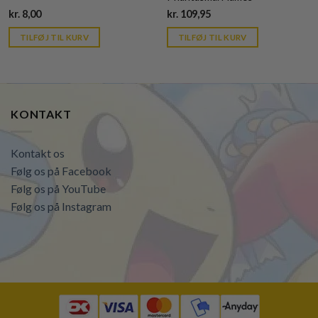
Current
Current
kr.
8,00
kr.
109,95
price
price
is:
is:
TILFØJ TIL KURV
TILFØJ TIL KURV
kr. 39,95.
kr. 39,95.
KONTAKT
Kontakt os
Følg os på Facebook
Følg os på YouTube
Følg os på Instagram