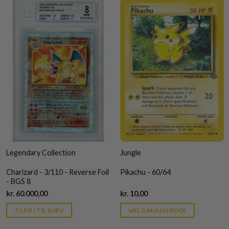
Legendary Collection
Jungle
Charizard - 3/110 - Reverse Foil
Pikachu - 60/64
- BGS 8
Current
Current
kr.
60.000,00
kr.
10,00
price
price
is:
is:
TILFØJ TIL KURV
VÆLG MULIGHEDER
kr. 39,95.
kr. 39,95.