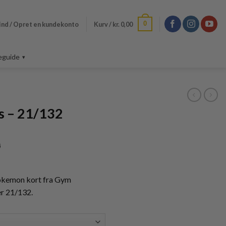
0
ind / Opret en kundekonto
Kurv /
kr.
0,00
eguide
es – 21/132
Prisinterval:
0
kr. 40,00
til
kr. 160,00
 pokemon kort fra Gym
er 21/132.