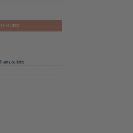
al
TIL KURV
til ønskeliste