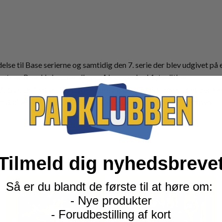
se til Base serierne og samtidig den 7. serie der blev udgivet på 
ste er Rare Holo, som alle også kan samles i 1st edition.
cere de forskellige Gym ledere og deres pokemon ved at der kan s
m Blaine’s Charizard, Giovanni’s Persian eller Rocket’s Mewtwo.
Tilmeld dig nyhedsbreve
Så er du blandt de første til at høre om:
- Nye produkter
- Forudbestilling af kort