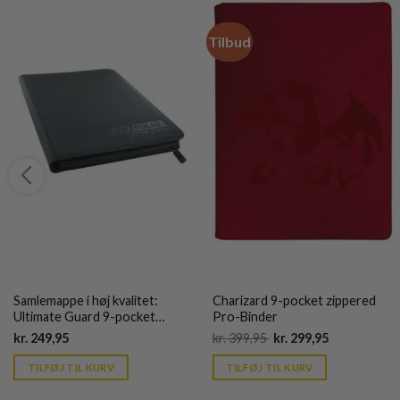
Tilbud
Samlemappe i høj kvalitet:
Charizard 9-pocket zippered
Ultimate Guard 9-pocket
Pro-Binder
ZipFolio XenoSkin - Sort
Current
Original
Current
kr.
249,95
kr.
399,95
kr.
299,95
price
price
price
is:
was:
is:
TILFØJ TIL KURV
TILFØJ TIL KURV
kr. 39,95.
kr. 399,95.
kr. 39,95.