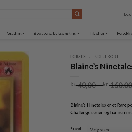
Log 
Grading
Boostere, bokse & tins
Tilbehør
Forældr
FORSIDE
/
ENKELTKORT
Blaine’s Ninetal
Tilføj til
ønskeliste
40,00
–
160,0
kr.
kr.
Blaine’s Ninetales er et Rare
Challenge serien og har numm
Stand