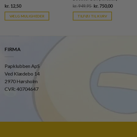
Current
Original
Current
kr.
12,50
kr.
949,95
kr.
750,00
price
price
price
is:
was:
is:
VÆLG MULIGHEDER
TILFØJ TIL KURV
kr. 39,95.
kr. 949,95.
kr. 39,95.
FIRMA
Papklubben ApS
Ved Klædebo 14
2970 Hørsholm
CVR: 40704647