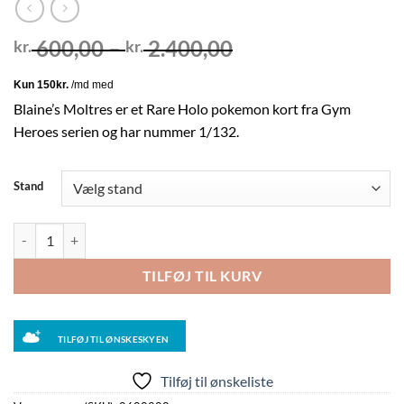
Prisinterval:
600,00
–
2.400,00
kr.
kr.
kr. 600,00
til
kr. 2.400,00
Blaine’s Moltres er et Rare Holo pokemon kort fra Gym
Heroes serien og har nummer 1/132.
Stand
Blaine's Moltres - 1/132 - 1st Edition (Holo) antal
TILFØJ TIL KURV
TILFØJ TIL ØNSKESKYEN
Tilføj til ønskeliste