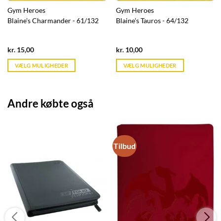
Gym Heroes
Gym Heroes
Blaine's Charmander - 61/132
Blaine's Tauros - 64/132
Current
Current
kr.
15,00
kr.
10,00
price
price
is:
is:
VÆLG MULIGHEDER
VÆLG MULIGHEDER
kr. 39,95.
kr. 39,95.
Andre købte også
Tilbud