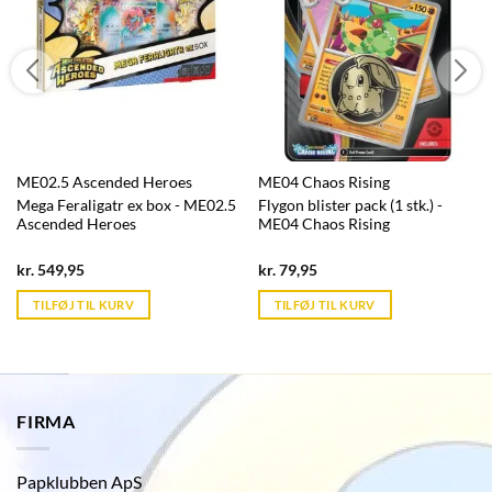
ME02.5 Ascended Heroes
ME04 Chaos Rising
Mega Feraligatr ex box - ME02.5
Flygon blister pack (1 stk.) -
Ascended Heroes
ME04 Chaos Rising
Current
Current
kr.
549,95
kr.
79,95
price
price
is:
is:
TILFØJ TIL KURV
TILFØJ TIL KURV
kr. 39,95.
kr. 39,95.
FIRMA
Papklubben ApS