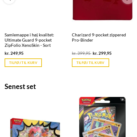
Samlemappe i høj kvalitet:
Charizard 9-pocket zippered
Ultimate Guard 9-pocket
Pro-Binder
ZipFolio XenoSkin - Sort
Current
Original
Current
kr.
249,95
kr.
399,95
kr.
299,95
price
price
price
is:
was:
is:
TILFØJ TIL KURV
TILFØJ TIL KURV
kr. 39,95.
kr. 399,95.
kr. 39,95.
Senest set