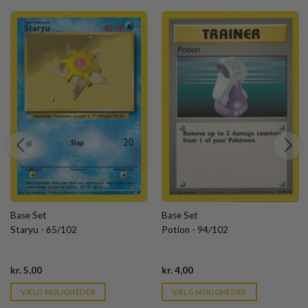
Base Set
Base Set
Staryu - 65/102
Potion - 94/102
Current
Current
kr.
5,00
kr.
4,00
price
price
is:
is:
VÆLG MULIGHEDER
VÆLG MULIGHEDER
kr. 39,95.
kr. 39,95.