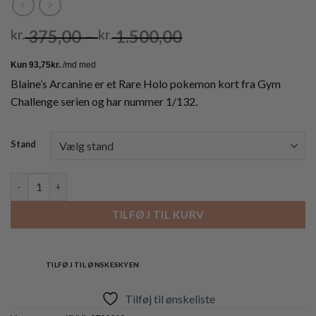
Prisinterval:
375,00
–
1.500,00
kr.
kr.
kr. 375,00
til
kr. 1.500,00
Blaine’s Arcanine er et Rare Holo pokemon kort fra Gym
Challenge serien og har nummer 1/132.
Stand
Blaine's Arcanine - 1/132 - 1st Edition (Holo) antal
TILFØJ TIL KURV
TILFØJ TIL ØNSKESKYEN
Tilføj til ønskeliste