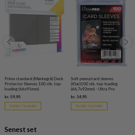
Prime standard (Mørkegrå) Deck
Soft penny/card sleeves
Protector Sleeves 100 stk. top-
(Klar)100 stk. top-loading
loading (66x91mm)
(66,7x92mm) - Ultra Pro
Current
Current
kr.
59,95
kr.
14,95
price
price
is:
is:
TILFØJ TIL KURV
TILFØJ TIL KURV
kr. 39,95.
kr. 39,95.
Senest set