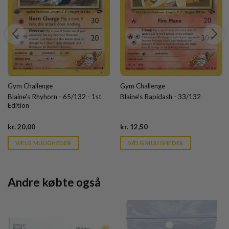
Gym Challenge
Gym Challenge
Blaine's Rhyhorn - 65/132 - 1st
Blaine's Rapidash - 33/132
Edition
Current
Current
kr.
20,00
kr.
12,50
price
price
is:
is:
VÆLG MULIGHEDER
VÆLG MULIGHEDER
kr. 39,95.
kr. 39,95.
Andre købte også