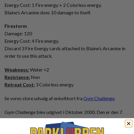
Energy Cost: 1 Fire energy + 2 Colorless energy.
Blaine’s Arcanine does 10 damage to itself.
Firestorm
Damage: 120
Energy Cost: 4 Fire energy.
Discard 3 Fire Energy cards attached to Blaine’s Arcanine in
order to use this attack.
Weakness:
Water ×2
Resistance:
Non
Retreat Cost:
3 Colorless energy
Se vores store udvalg af enkeltkort fra
Gym Challenge
.
Gym Challenge blev udgivet i Oktober 2000. Den er den 7.
udvidelse til Base serierne og samtidig den 7. serie der blev
udgivet på engelsk.