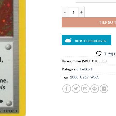
Blaine - 17/132 (Holo) antal
TILFØJ 
TILFØJ TIL ØNSKESKYEN
Tilføj 
Varenummer (SKU):
0703300
Kategori:
Enkeltkort
Tags:
2000
,
G217
,
WotC