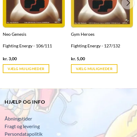
Neo Genesis
Gym Heroes
Fighting Energy - 106/111
Fighting Energy - 127/132
Current
Current
kr.
3,00
kr.
5,00
price
price
is:
is:
VÆLG MULIGHEDER
VÆLG MULIGHEDER
kr. 39,95.
kr. 39,95.
HJÆLP OG INFO
Åbningstider
Fragt og levering
Persondatapolitik