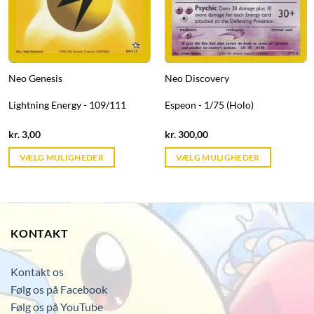
Neo Genesis
Neo Discovery
Lightning Energy - 109/111
Espeon - 1/75 (Holo)
Current
Current
kr.
3,00
kr.
300,00
price
price
is:
is:
VÆLG MULIGHEDER
VÆLG MULIGHEDER
kr. 39,95.
kr. 39,95.
KONTAKT
Kontakt os
Følg os på Facebook
Følg os på YouTube