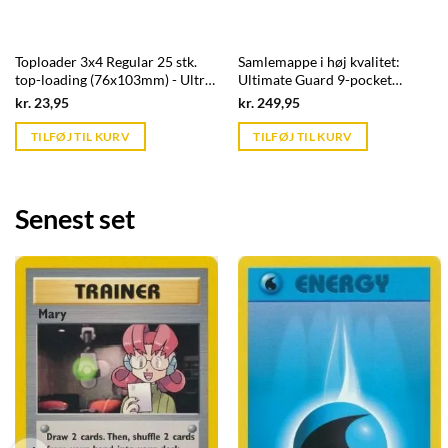
Toploader 3x4 Regular 25 stk.
Samlemappe i høj kvalitet:
top-loading (76x103mm) - Ultra
Ultimate Guard 9-pocket
Pro
ZipFolio XenoSkin - Sort
Current
Current
kr.
23,95
kr.
249,95
price
price
is:
is:
TILFØJ TIL KURV
TILFØJ TIL KURV
kr. 39,95.
kr. 39,95.
Senest set