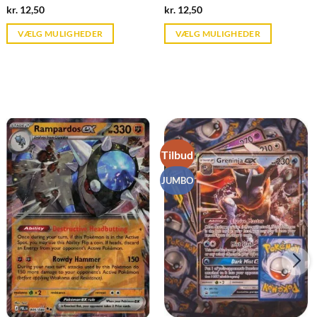
Current
Current
kr.
12,50
kr.
12,50
price
price
is:
is:
VÆLG MULIGHEDER
VÆLG MULIGHEDER
kr. 39,95.
kr. 39,95.
Tilbud
JUMBO