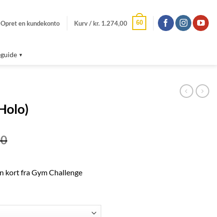
60
/ Opret en kundekonto
Kurv /
kr.
1.274,00
guide
Holo)
Prisinterval:
00
kr. 150,00
til
kr. 600,00
n kort fra Gym Challenge