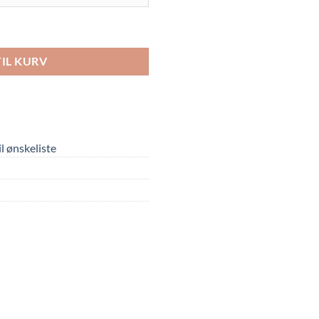
TIL KURV
til ønskeliste