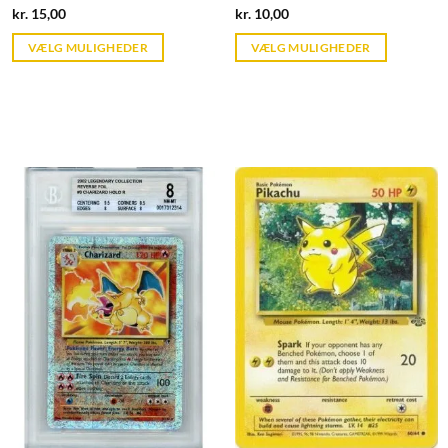
Current
Current
kr.
15,00
kr.
10,00
price
price
is:
is:
VÆLG MULIGHEDER
VÆLG MULIGHEDER
kr. 39,95.
kr. 39,95.