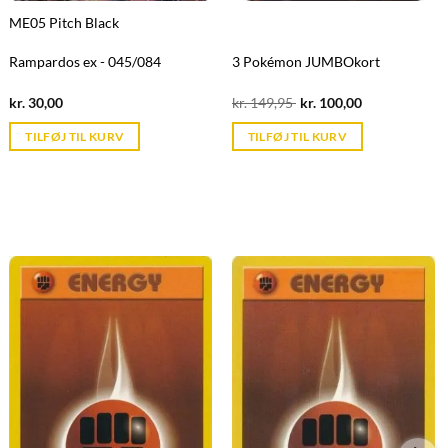
ME05 Pitch Black
Rampardos ex - 045/084
3 Pokémon JUMBOkort
Current
Original
Current
kr.
30,00
kr.
149,95
kr.
100,00
price
price
price
is:
was:
is:
TILFØJ TIL KURV
TILFØJ TIL KURV
kr. 39,95.
kr. 149,95.
kr. 39,95.