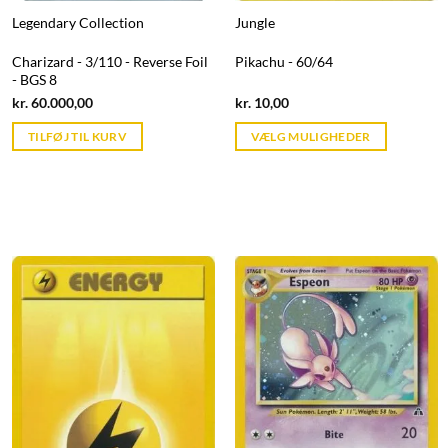
Legendary Collection
Jungle
Charizard - 3/110 - Reverse Foil
Pikachu - 60/64
- BGS 8
Current
Current
kr.
60.000,00
kr.
10,00
price
price
is:
is:
TILFØJ TIL KURV
VÆLG MULIGHEDER
kr. 39,95.
kr. 39,95.