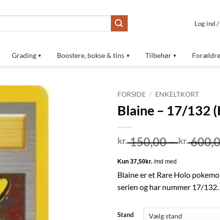
Log ind 
Grading
Boostere, bokse & tins
Tilbehør
Forældre
FORSIDE
/
ENKELTKORT
Blaine – 17/132 (
Tilføj til
ønskeliste
150,00
–
600,
kr.
kr.
Blaine er et Rare Holo pokemo
serien og har nummer 17/132.
Stand