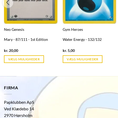
Neo Genesis
Gym Heroes
Mary - 87/111 - 1st Edition
Water Energy - 132/132
Current
Current
kr.
20,00
kr.
5,00
price
price
is:
is:
VÆLG MULIGHEDER
VÆLG MULIGHEDER
kr. 39,95.
kr. 39,95.
FIRMA
Papklubben ApS
Ved Klædebo 14
2970 Hørsholm