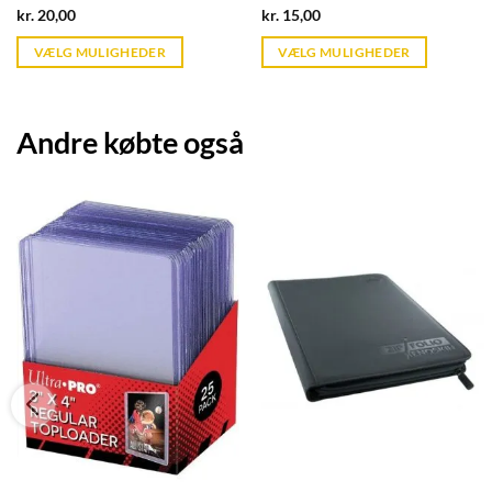
Current
Current
kr.
20,00
kr.
15,00
price
price
is:
is:
VÆLG MULIGHEDER
VÆLG MULIGHEDER
kr. 39,95.
kr. 39,95.
Andre købte også