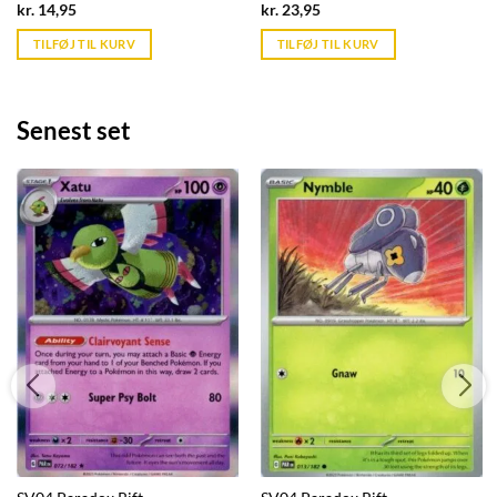
Current
Current
kr.
14,95
kr.
23,95
price
price
is:
is:
TILFØJ TIL KURV
TILFØJ TIL KURV
kr. 39,95.
kr. 39,95.
Senest set