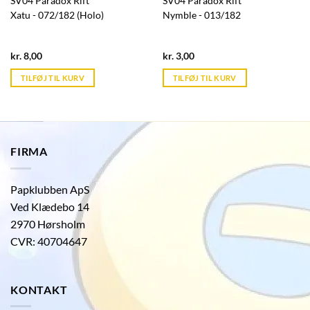
SV04 Paradox Rift
SV04 Paradox Rift
Xatu - 072/182 (Holo)
Nymble - 013/182
Current
Current
kr.
8,00
kr.
3,00
price
price
is:
is:
TILFØJ TIL KURV
TILFØJ TIL KURV
kr. 39,95.
kr. 39,95.
FIRMA
Papklubben ApS
Ved Klædebo 14
2970 Hørsholm
CVR: 40704647
KONTAKT