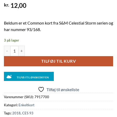
12,00
kr.
Beldum er et Common kort fra S&M Celestial Storm serien og
har nummer 93/168.
3 på lager
Beldum - 93/168 - Reverse antal
TILFØJ TIL KURV
TILFØJ TIL ØNSKESKYEN
Tilføj til ønskeliste
Varenummer (SKU):
7917700
Kategori:
Enkeltkort
Tags:
2018
,
CES 93