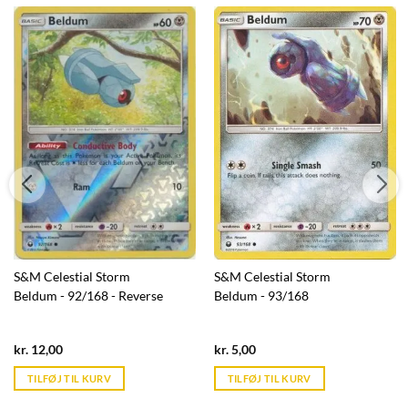
S&M Celestial Storm
S&M Celestial Storm
Beldum - 92/168 - Reverse
Beldum - 93/168
Current
Current
kr.
12,00
kr.
5,00
price
price
is:
is:
TILFØJ TIL KURV
TILFØJ TIL KURV
kr. 39,95.
kr. 39,95.