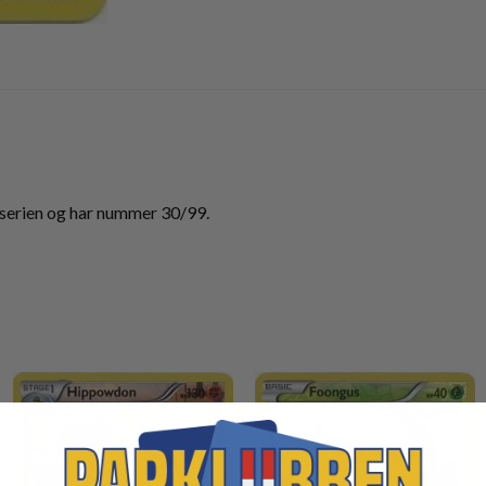
erien og har nummer 30/99.