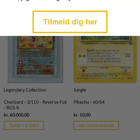
Tilmeld dig her
Legendary Collection
Jungle
Charizard - 3/110 - Reverse Foil
Pikachu - 60/64
- BGS 8
Current
Current
kr.
60.000,00
kr.
10,00
price
price
is:
is:
TILFØJ TIL KURV
VÆLG MULIGHEDER
kr. 39,95.
kr. 39,95.