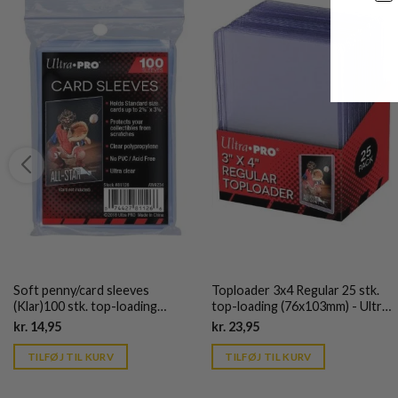
Soft penny/card sleeves
Toploader 3x4 Regular 25 stk.
(Klar)100 stk. top-loading
top-loading (76x103mm) - Ultra
(66,7x92mm) - Ultra Pro
Pro
Current
Current
kr.
14,95
kr.
23,95
price
price
is:
is:
TILFØJ TIL KURV
TILFØJ TIL KURV
kr. 39,95.
kr. 39,95.