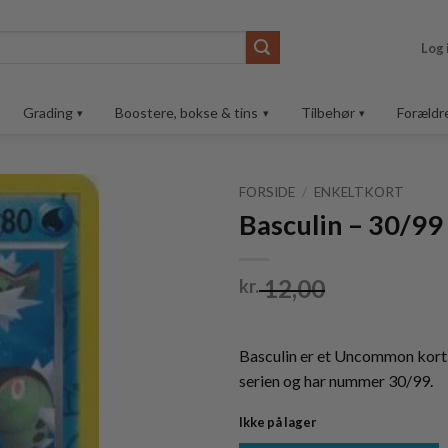
Log 
Grading
Boostere, bokse & tins
Tilbehør
Forældr
FORSIDE
/
ENKELTKORT
Basculin – 30/99
Tilføj til
ønskeliste
12,00
kr.
Basculin er et Uncommon kort
serien og har nummer 30/99.
Ikke på lager