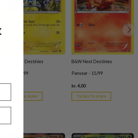
t
B&W Next Destinies
B&W Next Destinies
Luxio - 45/99
Pansear - 15/99
Current
Current
kr.
4,00
kr.
4,00
price
price
is:
is:
TILFØJ TIL KURV
TILFØJ TIL KURV
kr. 39,95.
kr. 39,95.