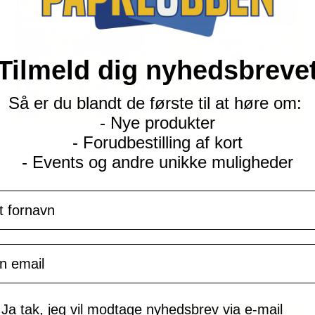
Tilmeld dig nyhedsbreve
Så er du blandt de første til at høre om:
- Nye produkter
- Forudbestilling af kort
B&W Next Destinies
B&W Next Destinies
- Events og andre unikke muligheder
Hippowdon - 66/99 - Reverse
Foongus - 8/99 - Reverse
Current
Current
navn
kr.
12,00
kr.
12,00
price
price
is:
is:
TILFØJ TIL KURV
TILFØJ TIL KURV
kr. 39,95.
kr. 39,95.
il
mtykke
Ja tak, jeg vil modtage nyhedsbrev via e-mail