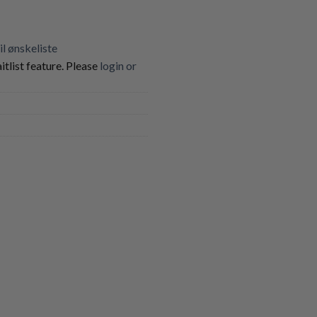
til ønskeliste
itlist feature. Please
login or