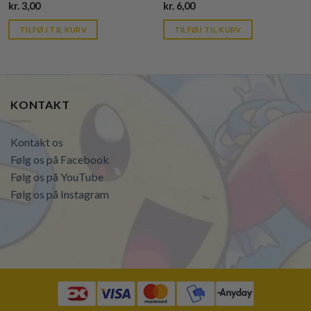
Current
Current
kr.
3,00
kr.
6,00
price
price
is:
is:
TILFØJ TIL KURV
TILFØJ TIL KURV
kr. 39,95.
kr. 39,95.
KONTAKT
Kontakt os
Følg os på Facebook
Følg os på YouTube
Følg os på Instagram