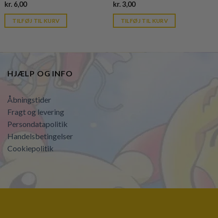
Current
Current
kr.
6,00
kr.
3,00
price
price
is:
is:
TILFØJ TIL KURV
TILFØJ TIL KURV
kr. 39,95.
kr. 39,95.
HJÆLP OG INFO
Åbningstider
Fragt og levering
Persondatapolitik
Handelsbetingelser
Cookiepolitik