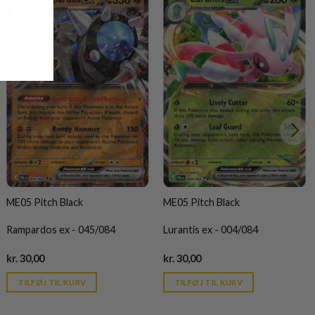
ME05 Pitch Black
ME05 Pitch Black
Rampardos ex - 045/084
Lurantis ex - 004/084
Current
Current
kr.
30,00
kr.
30,00
price
price
is:
is:
TILFØJ TIL KURV
TILFØJ TIL KURV
kr. 39,95.
kr. 39,95.