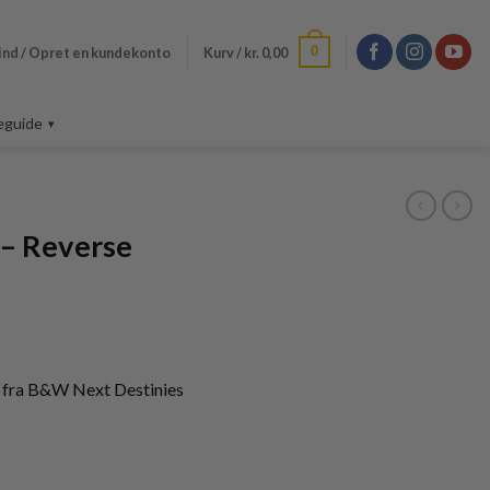
0
ind / Opret en kundekonto
Kurv /
kr.
0,00
eguide
 – Reverse
 fra B&W Next Destinies