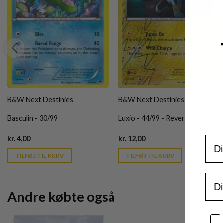
B&W Next Destinies
B&W Next Destinies
Basculin - 30/99
Luxio - 44/99 - Reverse
Current
Current
For
kr.
4,00
kr.
12,00
price
price
is:
is:
TILFØJ TIL KURV
TILFØJ TIL KURV
kr. 39,95.
kr. 39,95.
Ema
Andre købte også
Sa