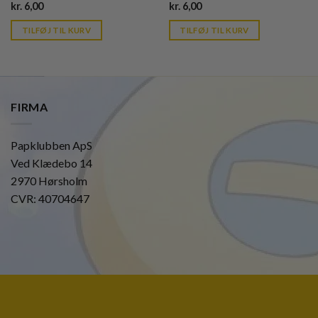
Current
Current
kr.
6,00
kr.
6,00
price
price
is:
is:
TILFØJ TIL KURV
TILFØJ TIL KURV
kr. 39,95.
kr. 39,95.
FIRMA
Papklubben ApS
Ved Klædebo 14
2970 Hørsholm
CVR: 40704647