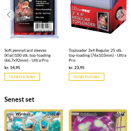
Soft penny/card sleeves
Toploader 3x4 Regular 25 stk.
(Klar)100 stk. top-loading
top-loading (76x103mm) - Ultra
(66,7x92mm) - Ultra Pro
Pro
Current
Current
kr.
14,95
kr.
23,95
price
price
is:
is:
TILFØJ TIL KURV
TILFØJ TIL KURV
kr. 39,95.
kr. 39,95.
Senest set