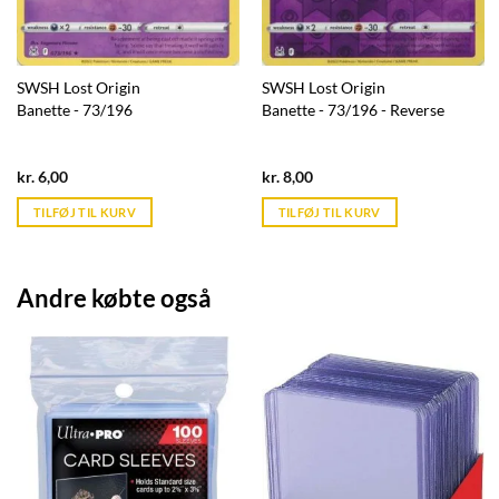
SWSH Lost Origin
SWSH Lost Origin
Banette - 73/196
Banette - 73/196 - Reverse
Current
Current
kr.
6,00
kr.
8,00
price
price
is:
is:
TILFØJ TIL KURV
TILFØJ TIL KURV
kr. 39,95.
kr. 39,95.
Andre købte også