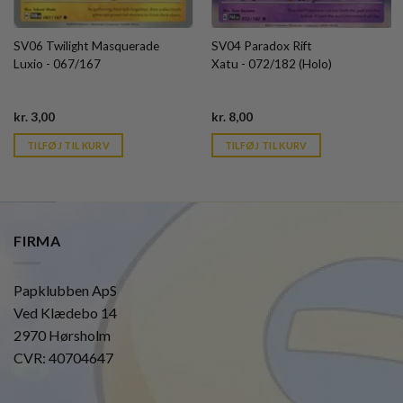
SV06 Twilight Masquerade
SV04 Paradox Rift
Luxio - 067/167
Xatu - 072/182 (Holo)
Current
Current
kr.
3,00
kr.
8,00
price
price
is:
is:
TILFØJ TIL KURV
TILFØJ TIL KURV
kr. 39,95.
kr. 39,95.
FIRMA
Papklubben ApS
Ved Klædebo 14
2970 Hørsholm
CVR: 40704647