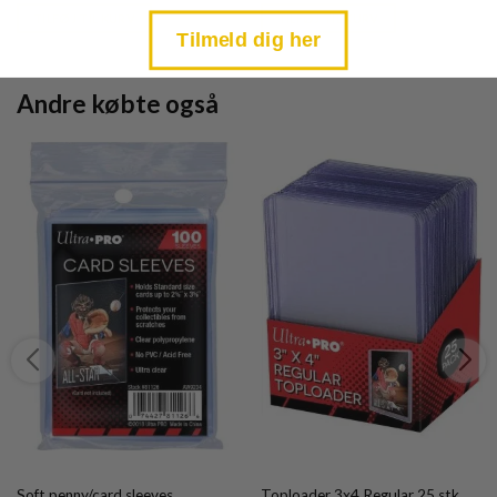
is:
is:
TILFØJ TIL KURV
TILFØJ TIL KURV
kr. 39,95.
kr. 39,95.
Tilmeld dig her
Andre købte også
Soft penny/card sleeves
Toploader 3x4 Regular 25 stk.