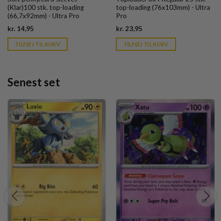
(Klar)100 stk. top-loading
top-loading (76x103mm) - Ultra
(66,7x92mm) - Ultra Pro
Pro
Current
Current
kr.
14,95
kr.
23,95
price
price
is:
is:
TILFØJ TIL KURV
TILFØJ TIL KURV
kr. 39,95.
kr. 39,95.
Senest set