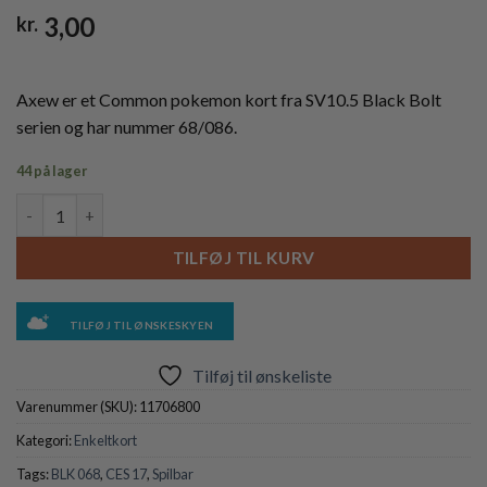
3,00
kr.
Axew er et Common pokemon kort fra SV10.5 Black Bolt
serien og har nummer 68/086.
44 på lager
Axew - 068/086 antal
TILFØJ TIL KURV
TILFØJ TIL ØNSKESKYEN
Tilføj til ønskeliste
Varenummer (SKU):
11706800
Kategori:
Enkeltkort
Tags:
BLK 068
,
CES 17
,
Spilbar