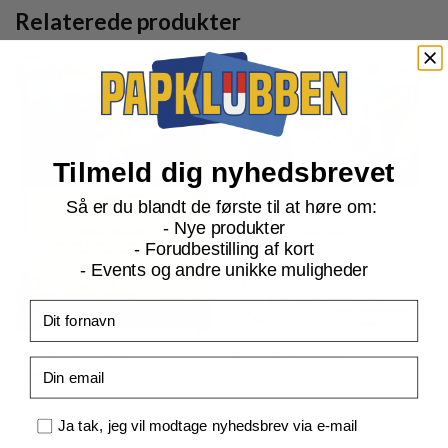
Relaterede produkter
Tilmeld dig nyhedsbrevet
Så er du blandt de første til at høre om:
- Nye produkter
- Forudbestilling af kort
- Events og andre unikke muligheder
Fornavn
SV10.5 Black Bolt
SV10.5 Black Bolt
Email
Axew - 068/086 - Reverse
Klink - 061/086
Samtykke
Ja tak, jeg vil modtage nyhedsbrev via e-mail
Current
Current
kr.
6,00
kr.
3,00
price
price