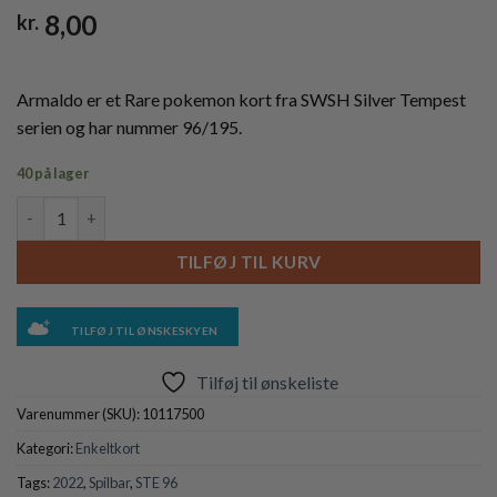
8,00
kr.
Armaldo er et Rare pokemon kort fra SWSH Silver Tempest
serien og har nummer 96/195.
40 på lager
Armaldo - 96/195 antal
TILFØJ TIL KURV
TILFØJ TIL ØNSKESKYEN
Tilføj til ønskeliste
Varenummer (SKU):
10117500
Kategori:
Enkeltkort
Tags:
2022
,
Spilbar
,
STE 96