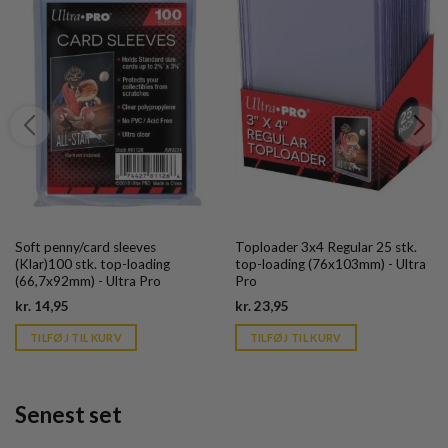
Soft penny/card sleeves
Toploader 3x4 Regular 25 stk.
(Klar)100 stk. top-loading
top-loading (76x103mm) - Ultra
(66,7x92mm) - Ultra Pro
Pro
Current
Current
kr.
14,95
kr.
23,95
price
price
is:
is:
TILFØJ TIL KURV
TILFØJ TIL KURV
kr. 39,95.
kr. 39,95.
Senest set