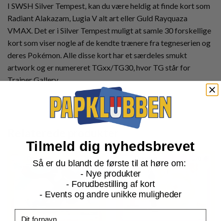
I SWSH Silver Tempest, kan du være heldig at finde kort som
Radiant Alakazam, Lugia V alt art eller Guld Rayquaza
VMAX. Det er i Silver Tempest muligt at samle 30 forskellige
kort som viser nogle af de kendte trænere fra tegneserien og
deres Pokémon. Alle disse kort har et særdeles smukt
artwork og er numereret TGxx/TG30, hvor TG står for
Trainer Gallery.
Relaterede produkter
Tilmeld dig nyhedsbrevet
Så er du blandt de første til at høre om:
- Nye produkter
- Forudbestilling af kort
- Events og andre unikke muligheder
Fornavn