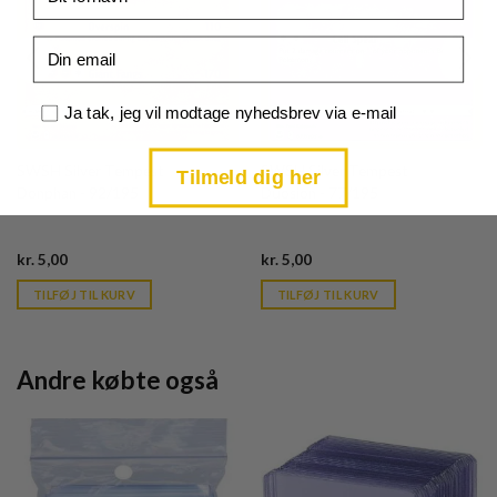
Email
Samtykke
Ja tak, jeg vil modtage nyhedsbrev via e-mail
SWSH Silver Tempest
SWSH Silver Tempest
Tilmeld dig her
Donphan - 92/195
Duosion - 77/195
Current
Current
kr.
5,00
kr.
5,00
price
price
is:
is:
TILFØJ TIL KURV
TILFØJ TIL KURV
kr. 39,95.
kr. 39,95.
Andre købte også