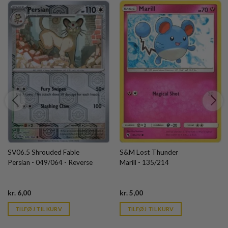
SV06.5 Shrouded Fable
S&M Lost Thunder
Persian - 049/064 - Reverse
Marill - 135/214
Current
Current
kr.
6,00
kr.
5,00
price
price
is:
is:
TILFØJ TIL KURV
TILFØJ TIL KURV
kr. 39,95.
kr. 39,95.