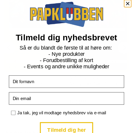
Tilmeld dig nyhedsbrevet
Så er du blandt de første til at høre om:
- Nye produkter
- Forudbestilling af kort
- Events og andre unikke muligheder
Fornavn
S&M Celestial Storm
S&M Celestial Storm
Ariados - 6/168 (Holo)
Sableye - 88/168 - Reverse
Email
Current
Current
kr.
25,00
kr.
12,00
price
price
is:
is:
TILFØJ TIL KURV
TILFØJ TIL KURV
Samtykke
kr. 39,95.
kr. 39,95.
Ja tak, jeg vil modtage nyhedsbrev via e-mail
Tilmeld dig her