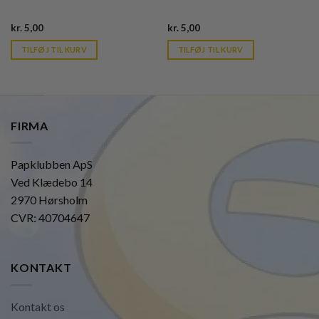
Current
Current
kr.
5,00
kr.
5,00
price
price
is:
is:
TILFØJ TIL KURV
TILFØJ TIL KURV
kr. 39,95.
kr. 39,95.
FIRMA
Papklubben ApS
Ved Klædebo 14
2970 Hørsholm
CVR: 40704647
KONTAKT
Kontakt os