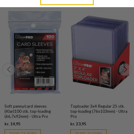
Andre købte også
Soft penny/card sleeves
Toploader 3x4 Regular 25 stk.
(Klar)100 stk. top-loading
top-loading (76x103mm) - Ultra
(66,7x92mm) - Ultra Pro
Pro
Current
Current
kr.
14,95
kr.
23,95
price
price
is:
is:
TILFØJ TIL KURV
TILFØJ TIL KURV