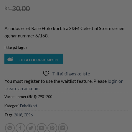
30,00
kr.
Ariados er et Rare Holo kort fra S&M Celestial Storm serien
og har nummer 6/168.
Ikke på lager
TILFØJ TIL ØNSKESKYEN
Tilføj til ønskeliste
You must register to use the waitlist feature. Please
login or
create an account
Varenummer (SKU):
7901200
Kategori:
Enkeltkort
Tags:
2018
,
CES 6