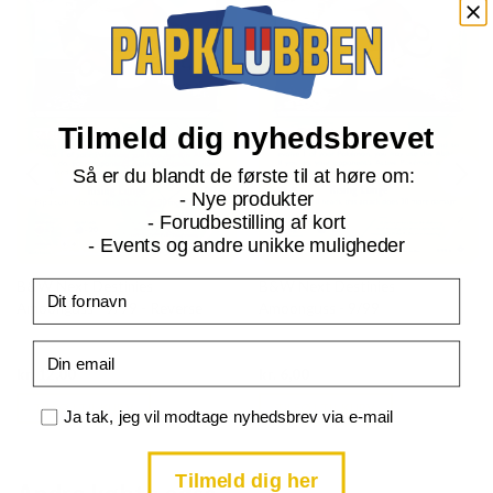
Tilmeld dig nyhedsbrevet
Så er du blandt de første til at høre om:
- Nye produkter
- Forudbestilling af kort
- Events og andre unikke muligheder
B&W Next Destinies
B&W Next Destinies
Fornavn
Amoonguss - 9/99 - Reverse
Amoonguss - 9/99
Email
Current
Current
kr.
12,00
kr.
6,00
price
price
is:
is:
TILFØJ TIL KURV
TILFØJ TIL KURV
kr. 39,95.
kr. 39,95.
Samtykke
Ja tak, jeg vil modtage nyhedsbrev via e-mail
Tilmeld dig her