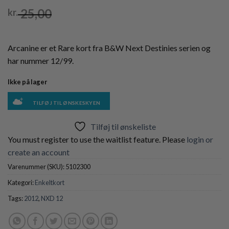
25,00
kr.
Arcanine er et Rare kort fra B&W Next Destinies serien og
har nummer 12/99.
Ikke på lager
TILFØJ TIL ØNSKESKYEN
Tilføj til ønskeliste
You must register to use the waitlist feature. Please
login or
create an account
Varenummer (SKU):
5102300
Kategori:
Enkeltkort
Tags:
2012
,
NXD 12