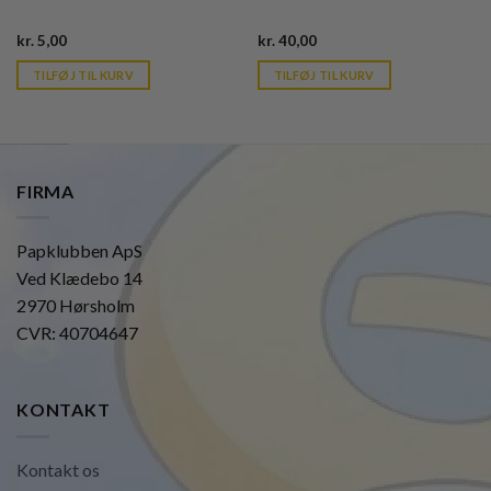
Current
Current
kr.
5,00
kr.
40,00
price
price
is:
is:
TILFØJ TIL KURV
TILFØJ TIL KURV
kr. 39,95.
kr. 39,95.
FIRMA
Papklubben ApS
Ved Klædebo 14
2970 Hørsholm
CVR: 40704647
KONTAKT
Kontakt os