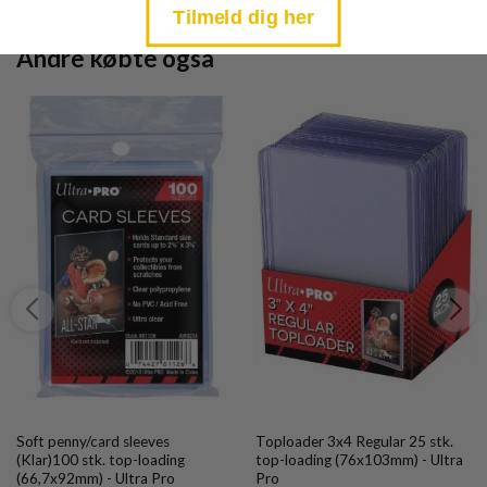
Tilmeld dig her
Andre købte også
Soft penny/card sleeves
Toploader 3x4 Regular 25 stk.
(Klar)100 stk. top-loading
top-loading (76x103mm) - Ultra
(66,7x92mm) - Ultra Pro
Pro