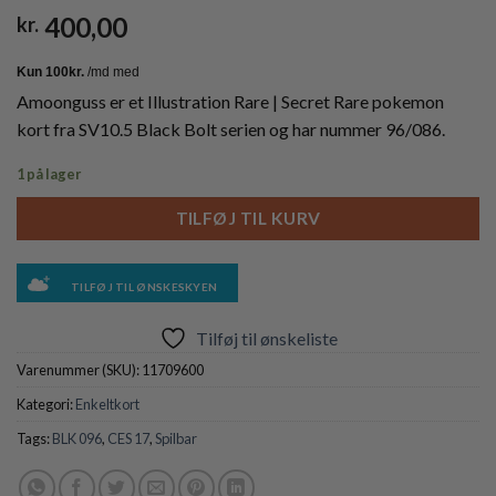
400,00
kr.
Amoonguss er et Illustration Rare | Secret Rare pokemon
kort fra SV10.5 Black Bolt serien og har nummer 96/086.
1 på lager
TILFØJ TIL KURV
TILFØJ TIL ØNSKESKYEN
Tilføj til ønskeliste
Varenummer (SKU):
11709600
Kategori:
Enkeltkort
Tags:
BLK 096
,
CES 17
,
Spilbar