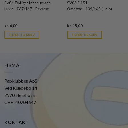
SV06 Twilight Masquerade
SV03.5 151
Luxio - 067/167 - Reverse
Omastar - 139/165 (Holo)
Current
Current
kr.
6,00
kr.
15,00
price
price
is:
is:
TILFØJ TIL KURV
TILFØJ TIL KURV
kr. 39,95.
kr. 39,95.
FIRMA
Papklubben ApS
Ved Klædebo 14
2970 Hørsholm
CVR: 40704647
KONTAKT