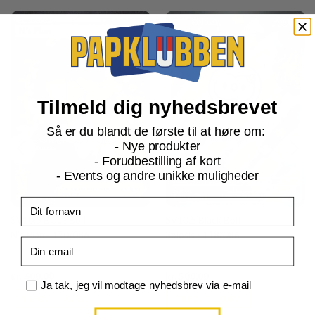
Tilmeld dig nyhedsbrevet
Så er du blandt de første til at høre om:
- Nye produkter
- Forudbestilling af kort
- Events og andre unikke muligheder
Fornavn
SV10.5 Black Bolt
SV10.5 Black Bolt
N's Plan - 170/086
Solosis - 118/086
Email
Current
Current
kr.
600,00
kr.
500,00
Samtykke
price
price
Ja tak, jeg vil modtage nyhedsbrev via e-mail
is:
is:
TILFØJ TIL KURV
TILFØJ TIL KURV
kr. 39,95.
kr. 39,95.