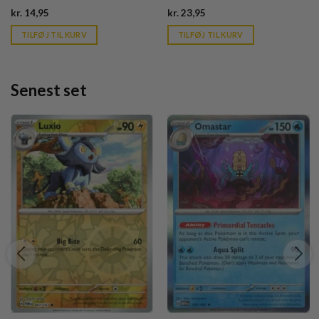
Current
Current
kr.
14,95
kr.
23,95
price
price
is:
is:
TILFØJ TIL KURV
TILFØJ TIL KURV
kr. 39,95.
kr. 39,95.
Senest set