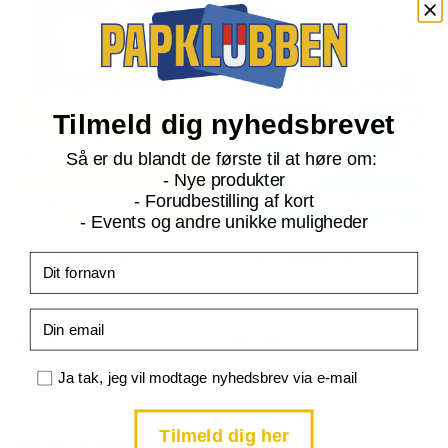
Tilmeld dig nyhedsbrevet
Så er du blandt de første til at høre om:
- Nye produkter
- Forudbestilling af kort
- Events og andre unikke muligheder
S&M Forbidden Light
S&M Forbidden Light
Fornavn
Exeggcute - 1/131
Dewpider - 32/131
Email
Current
Current
kr.
5,00
kr.
5,00
price
price
is:
is:
TILFØJ TIL KURV
TILFØJ TIL KURV
kr. 39,95.
kr. 39,95.
Samtykke
Ja tak, jeg vil modtage nyhedsbrev via e-mail
Tilmeld dig her
Andre købte også