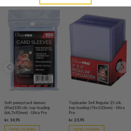
Soft penny/card sleeves
Toploader 3x4 Regular 25 stk.
(Klar)100 stk. top-loading
top-loading (76x103mm) - Ultra
(66,7x92mm) - Ultra Pro
Pro
Current
Current
kr.
14,95
kr.
23,95
price
price
is:
is:
TILFØJ TIL KURV
TILFØJ TIL KURV