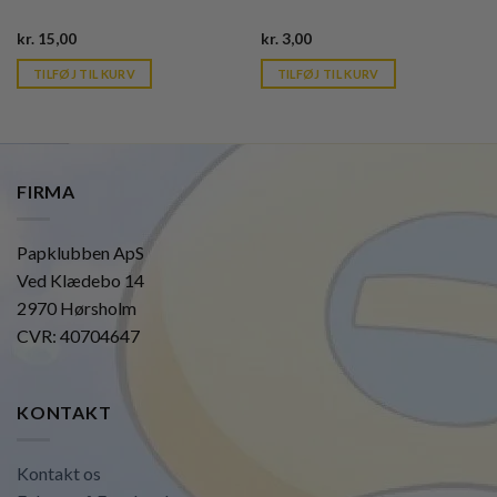
Current
Current
kr.
15,00
kr.
3,00
price
price
is:
is:
TILFØJ TIL KURV
TILFØJ TIL KURV
kr. 39,95.
kr. 39,95.
FIRMA
Papklubben ApS
Ved Klædebo 14
2970 Hørsholm
CVR: 40704647
KONTAKT
Kontakt os