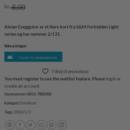
8,00
kr.
Alolan Exeggutor er et Rare kort fra S&M Forbidden Light
serien og har nummer 2/131.
Ikke på lager
TILFØJ TIL ØNSKESKYEN
Tilføj til ønskeliste
You must register to use the waitlist feature. Please
login or
create an account
Varenummer (SKU):
7800300
Kategori:
Enkeltkort
Tags:
2018
,
FLI 2