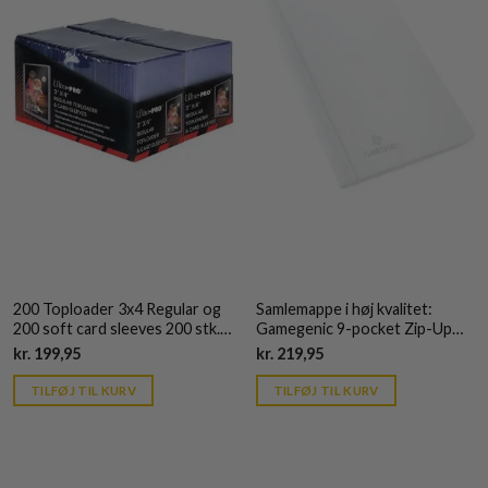
200 Toploader 3x4 Regular og
Samlemappe i høj kvalitet:
200 soft card sleeves 200 stk.
Gamegenic 9-pocket Zip-Up
top-loading (76x103mm) - Ultra
Album - Hvid
Current
Current
kr.
199,95
kr.
219,95
Pro
price
price
is:
is:
TILFØJ TIL KURV
TILFØJ TIL KURV
kr. 39,95.
kr. 39,95.