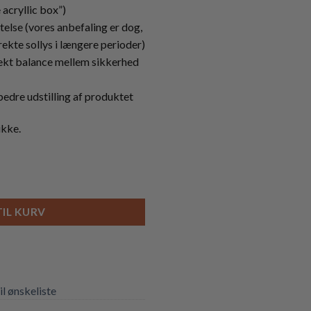
acryllic box”)
telse (vores anbefaling er dog,
ekte sollys i længere perioder)
ekt balance mellem sikkerhed
bedre udstilling af produktet
ikke.
 Booster Box (TAB) antal
TIL KURV
til ønskeliste