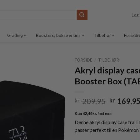
Log 
Grading
Boostere, bokse & tins
Tilbehør
Forældr
FORSIDE
/
TILBEHØR
Akryl display ca
Tilføj til
Booster Box (TA
ønskeliste
Den
209,95
169,9
kr.
kr.
oprindel
pris
var:
Denne akryl display case fra T
kr. 209,9
passer perfekt til en Pokémon