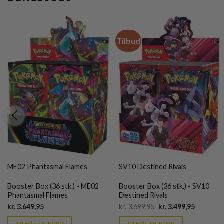
Tilbud
ME02 Phantasmal Flames
SV10 Destined Rivals
Booster Box (36 stk.) - ME02
Booster Box (36 stk.) - SV10
Phantasmal Flames
Destined Rivals
Current
Original
Current
kr.
3.649,95
kr.
3.699,95
kr.
3.499,95
price
price
price
is:
was:
is:
TILFØJ TIL KURV
TILFØJ TIL KURV