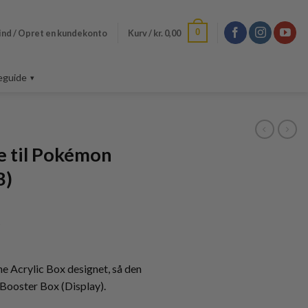
0
ind / Opret en kundekonto
Kurv /
kr.
0,00
eguide
se til Pokémon
B)
Den
5
ige
aktuelle
pris
er:
he Acrylic Box designet, så den
5.
kr. 169,95.
 Booster Box (Display).