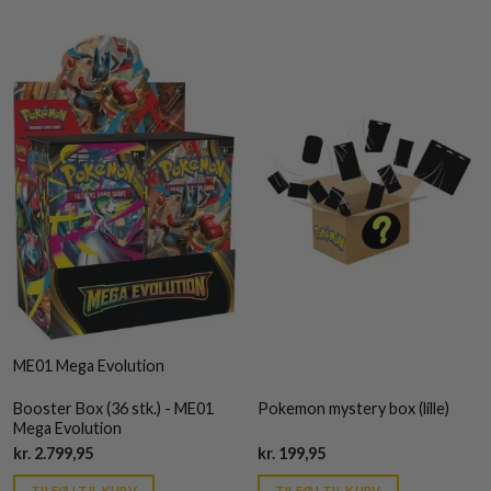
ME01 Mega Evolution
Booster Box (36 stk.) - ME01
Pokemon mystery box (lille)
Mega Evolution
Current
Current
kr.
2.799,95
kr.
199,95
price
price
is:
is:
TILFØJ TIL KURV
TILFØJ TIL KURV