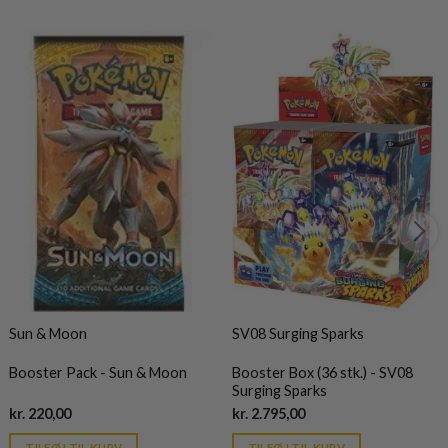
Sun & Moon
SV08 Surging Sparks
Booster Pack - Sun & Moon
Booster Box (36 stk.) - SV08
Surging Sparks
Current
Current
kr.
220,00
kr.
2.795,00
price
price
is:
is:
TILFØJ TIL KURV
TILFØJ TIL KURV