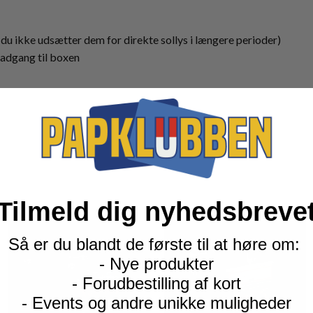
 du ikke udsætter dem for direkte sollys i længere perioder)
 adgang til boxen
Tilmeld dig nyhedsbreve
Så er du blandt de første til at høre om:
- Nye produkter
- Forudbestilling af kort
- Events og andre unikke muligheder