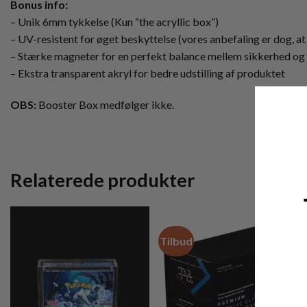
Bonus info:
– Unik 6mm tykkelse (Kun “the acryllic box”)
– UV-resistent for øget beskyttelse (vores anbefaling er dog, at
– Stærke magneter for en perfekt balance mellem sikkerhed og
– Ekstra transparent akryl for bedre udstilling af produktet
OBS:
Booster Box medfølger ikke.
Relaterede produkter
Tilbud