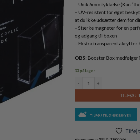
– Unik 6mm tykkelse (Kun “the 
– UV-resistent for øget beskyt
at du ikke udsætter dem for dir
– Stærke magneter for en perf
og adgang til boxen
– Ekstra transparent akryl for 
OBS:
Booster Box medfølger 
33 på lager
Akryl display case til Pokémon
TILFØJ 
TILFØJ TIL ØNSKESKYEN
Tilføj 
Varenummer (SKU):
T500046