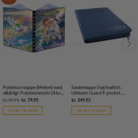
Pokémon mappe (Mellem) med
Samlemappe i høj kvalitet:
vilkårligt Pokémonmotiv (4 kort
Ultimate Guard 9-pocket
pr. side)
ZipFolio XenoSkin - Blå
Original
Current
Current
kr.
89,95
kr.
79,95
kr.
249,95
price
price
price
was:
is:
is:
TILFØJ TIL KURV
TILFØJ TIL KURV
kr. 89,95.
kr. 39,95.
kr. 39,95.