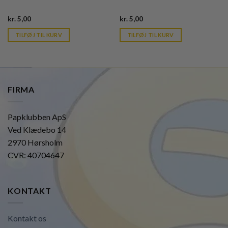
Current
Current
kr.
5,00
kr.
5,00
price
price
is:
is:
TILFØJ TIL KURV
TILFØJ TIL KURV
kr. 39,95.
kr. 39,95.
FIRMA
Papklubben ApS
Ved Klædebo 14
2970 Hørsholm
CVR: 40704647
KONTAKT
Kontakt os