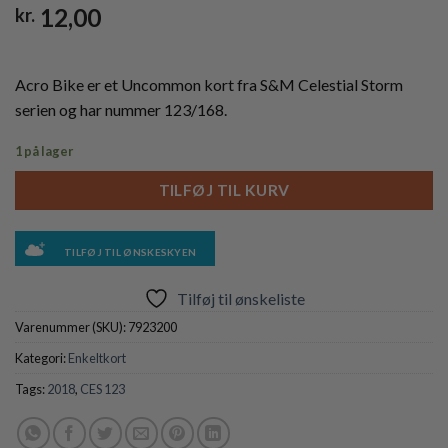
12,00
kr.
Acro Bike er et Uncommon kort fra S&M Celestial Storm
serien og har nummer 123/168.
1 på lager
TILFØJ TIL KURV
TILFØJ TIL ØNSKESKYEN
Tilføj til ønskeliste
Varenummer (SKU):
7923200
Kategori:
Enkeltkort
Tags:
2018
,
CES 123