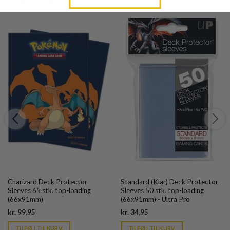
Andre købte også
Charizard Deck Protector
Standard (Klar) Deck Protector
Sleeves 65 stk. top-loading
Sleeves 50 stk. top-loading
(66x91mm)
(66x91mm) - Ultra Pro
Current
Current
kr.
99,95
kr.
34,95
price
price
is:
is:
TILFØJ TIL KURV
TILFØJ TIL KURV