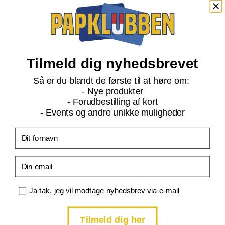
Tilmeld dig nyhedsbrevet
Så er du blandt de første til at høre om:
- Nye produkter
- Forudbestilling af kort
- Events og andre unikke muligheder
S&M Celestial Storm
S&M Celestial Storm
Fornavn
Acro Bike - 123/168
Hiker - 133/168 - Reverse
Email
Current
Current
kr.
4,00
kr.
12,00
price
price
is:
is:
TILFØJ TIL KURV
TILFØJ TIL KURV
Samtykke
kr. 39,95.
kr. 39,95.
Ja tak, jeg vil modtage nyhedsbrev via e-mail
Tilmeld dig her